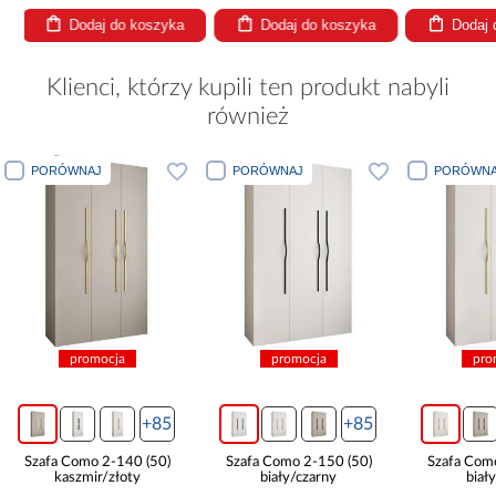
a
Dodaj do koszyka
Dodaj do koszyka
Doda
Klienci, którzy kupili ten produkt nabyli
również
PORÓWNAJ
PORÓWNAJ
PORÓWNA
promocja
promocja
pro
+85
+85
Szafa Como 2-140 (50)
Szafa Como 2-150 (50)
Szafa Com
kaszmir/złoty
biały/czarny
biał