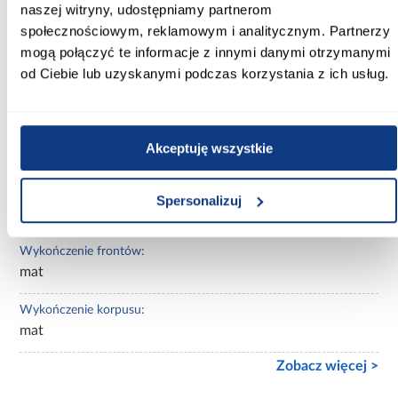
naszej witryny, udostępniamy partnerom
Kolor korpusu:
społecznościowym, reklamowym i analitycznym. Partnerzy
beżowy
mogą połączyć te informacje z innymi danymi otrzymanymi
od Ciebie lub uzyskanymi podczas korzystania z ich usług.
Wybarwienie:
beżowe
Lustro:
Akceptuję wszystkie
bez lustra
Ilość drzwi:
Spersonalizuj
kilkudrzwiowe
Wykończenie frontów:
mat
Wykończenie korpusu:
mat
Zobacz więcej >