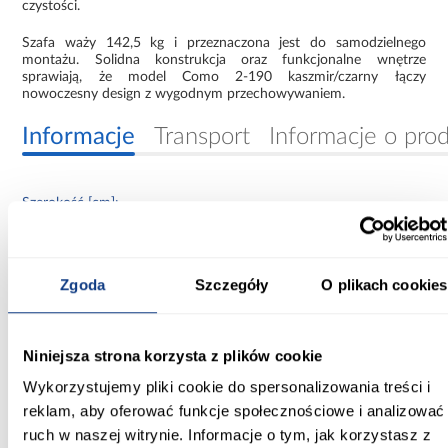
czystości.
Szafa waży 142,5 kg i przeznaczona jest do samodzielnego
montażu. Solidna konstrukcja oraz funkcjonalne wnętrze
sprawiają, że model Como 2-190 kaszmir/czarny łączy
nowoczesny design z wygodnym przechowywaniem.
Informacje
Transport
Informacje o pro
Szerokość [cm]:
190.00
Głębokość [cm]:
Zgoda
Szczegóły
O plikach cookies
40.00
Wysokość [cm]:
Niniejsza strona korzysta z plików cookie
245.50
Wykorzystujemy pliki cookie do spersonalizowania treści i
Kolor frontów:
reklam, aby oferować funkcje społecznościowe i analizować
beżowy
ruch w naszej witrynie. Informacje o tym, jak korzystasz z