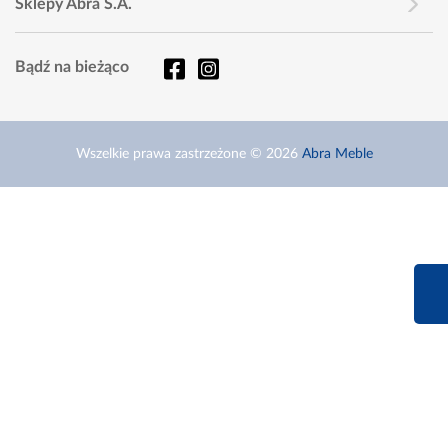
Sklepy Abra S.A.
Bądź na bieżąco
Wszelkie prawa zastrzeżone © 2026
Abra Meble
660 627 6
Infolinia dziś od 9