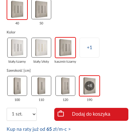
40
50
Kolor
+1
biały/czarny
biały/złoty
kaszmir/czarny
Szerokość [cm]
+8
100
110
120
190
Dodaj do koszyka
Kup na raty już od
65
zł/m-c >