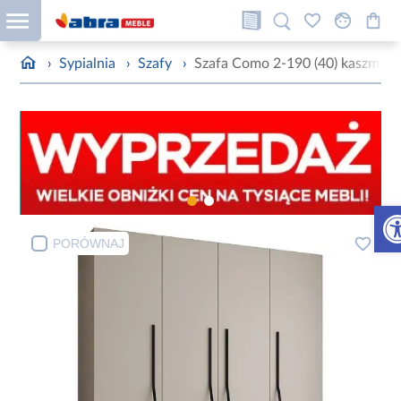
›
Sypialnia
›
Szafy
›
Szafa Como 2-190 (40) kaszmir/
Otw
PORÓWNAJ