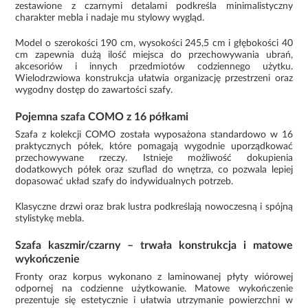
zestawione z czarnymi detalami podkreśla minimalistyczny
charakter mebla i nadaje mu stylowy wygląd.
Model o szerokości 190 cm, wysokości 245,5 cm i głębokości 40
cm zapewnia dużą ilość miejsca do przechowywania ubrań,
akcesoriów i innych przedmiotów codziennego użytku.
Wielodrzwiowa konstrukcja ułatwia organizację przestrzeni oraz
wygodny dostęp do zawartości szafy.
Pojemna szafa COMO z 16 półkami
Szafa z kolekcji COMO została wyposażona standardowo w 16
praktycznych półek, które pomagają wygodnie uporządkować
przechowywane rzeczy. Istnieje możliwość dokupienia
dodatkowych półek oraz szuflad do wnętrza, co pozwala lepiej
dopasować układ szafy do indywidualnych potrzeb.
Klasyczne drzwi oraz brak lustra podkreślają nowoczesną i spójną
stylistykę mebla.
Szafa kaszmir/czarny – trwała konstrukcja i matowe
wykończenie
Fronty oraz korpus wykonano z laminowanej płyty wiórowej
odpornej na codzienne użytkowanie. Matowe wykończenie
prezentuje się estetycznie i ułatwia utrzymanie powierzchni w