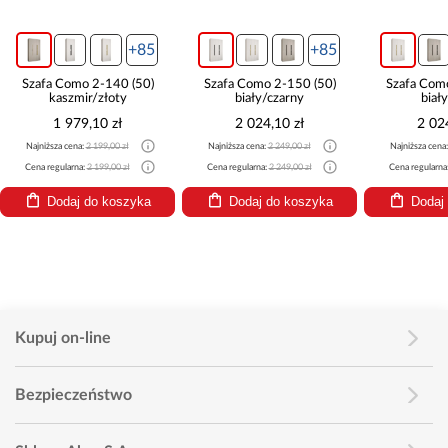
+85
+85
Szafa Como 2-140 (50)
Szafa Como 2-150 (50)
Szafa Com
kaszmir/złoty
biały/czarny
biał
1 979,10 zł
2 024,10 zł
2 02
Najniższa cena:
2 199,00 zł
Najniższa cena:
2 249,00 zł
Najniższa cena
Cena regularna:
2 199,00 zł
Cena regularna:
2 249,00 zł
Cena regularna
Dodaj do koszyka
Dodaj do koszyka
Dodaj
Kupuj on-line
Bezpieczeństwo