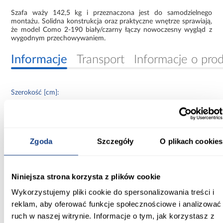
Szafa waży 142,5 kg i przeznaczona jest do samodzielnego
montażu. Solidna konstrukcja oraz praktyczne wnętrze sprawiają,
że model Como 2-190 biały/czarny łączy nowoczesny wygląd z
wygodnym przechowywaniem.
Informacje
Transport
Informacje o pro
Szerokość [cm]:
190.00
Głębokość [cm]:
40.00
Zgoda
Szczegóły
O plikach cookies
Wysokość [cm]:
245.50
Niniejsza strona korzysta z plików cookie
Kolor frontów:
Wykorzystujemy pliki cookie do spersonalizowania treści i
biały
reklam, aby oferować funkcje społecznościowe i analizować
ruch w naszej witrynie. Informacje o tym, jak korzystasz z