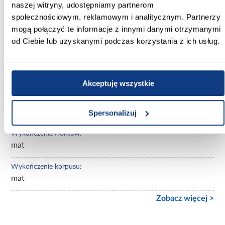
Kolor korpusu:
naszej witryny, udostępniamy partnerom
biały
społecznościowym, reklamowym i analitycznym. Partnerzy
mogą połączyć te informacje z innymi danymi otrzymanymi
Wybarwienie:
od Ciebie lub uzyskanymi podczas korzystania z ich usług.
białe
Lustro:
bez lustra
Akceptuję wszystkie
Ilość drzwi:
kilkudrzwiowe
Spersonalizuj
Wykończenie frontów:
mat
Wykończenie korpusu:
mat
Zobacz więcej >