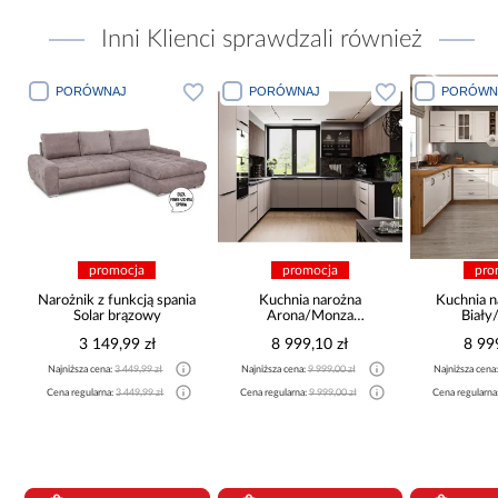
Inni Klienci sprawdzali również
PORÓWNAJ
PORÓWNAJ
PORÓWN
promocja
promocja
pro
Narożnik z funkcją spania
Kuchnia narożna
Kuchnia n
Solar brązowy
Arona/Monza
Biały
375x325x225
265x30
3 149,99 zł
8 999,10 zł
8 99
Najniższa cena:
3 449,99 zł
Najniższa cena:
9 999,00 zł
Najniższa cena
a
Cena regularna:
3 449,99 zł
Cena regularna:
9 999,00 zł
Cena regularna