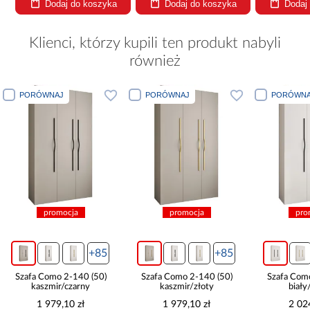
Dodaj do koszyka
Dodaj do koszyka
Dodaj
Klienci, którzy kupili ten produkt nabyli
również
PORÓWNAJ
PORÓWNAJ
PORÓWNA
promocja
promocja
pro
+85
+85
Szafa Como 2-140 (50)
Szafa Como 2-140 (50)
Szafa Com
kaszmir/czarny
kaszmir/złoty
biały
1 979,10 zł
1 979,10 zł
2 02