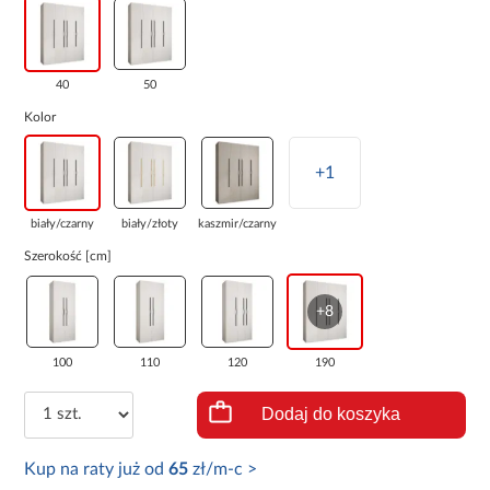
40
50
Kolor
+1
biały/czarny
biały/złoty
kaszmir/czarny
Szerokość [cm]
+8
100
110
120
190
Dodaj do koszyka
Kup na raty już od
65
zł/m-c >