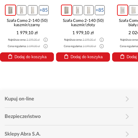
+85
+85
Szafa Como 2-140 (50)
Szafa Como 2-140 (50)
Szafa Com
kaszmir/czarny
kaszmir/złoty
biały
1 979,10 zł
1 979,10 zł
2 02
Najniższa cena:
2 199,00 zł
Najniższa cena:
2 199,00 zł
Najniższa cena
Cena regularna:
2 199,00 zł
Cena regularna:
2 199,00 zł
Cena regularna
Dodaj do koszyka
Dodaj do koszyka
Dodaj
Kupuj on-line
Bezpieczeństwo
Sklepy Abra S.A.