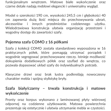
funkcjonalnym wnętrzem. Matowe białe wykończenie oraz
czarne detale nadają meblowi elegancki i uniwersalny wygląd.
Model o szerokości 190 cm, wysokości 245,5 cm i głębokości 40
cm zapewnia dużą ilość miejsca do przechowywania ubrań,
akcesoriów i innych przedmiotów codziennego użytku.
Wielodrzwiowa konstrukcja ułatwia organizację przestrzeni i
wygodny dostęp do zawartości szafy.
Pojemna szafa COMO z 16 półkami
Szafa z kolekcji COMO została standardowo wyposażona w 16
praktycznych półek, które pomagają utrzymać porządek i
wygodnie segregować przechowywane rzeczy. Istnieje możliwość
dokupienia dodatkowych półek oraz szuflad do wnętrza, co
pozwala dopasować układ szafy do indywidualnych potrzeb.
Klasyczne drzwi oraz brak lustra podkreślają nowoczesny
charakter mebla i spójną stylistykę bryły.
Szafa biały/czarny – trwała konstrukcja i matowe
wykończenie
Fronty oraz korpus wykonano z laminowanej płyty wiórowej
odpornej na codzienne użytkowanie. Matowa powierzchnia
prezentuje się estetycznie i ułatwia utrzymanie mebla w czystości.