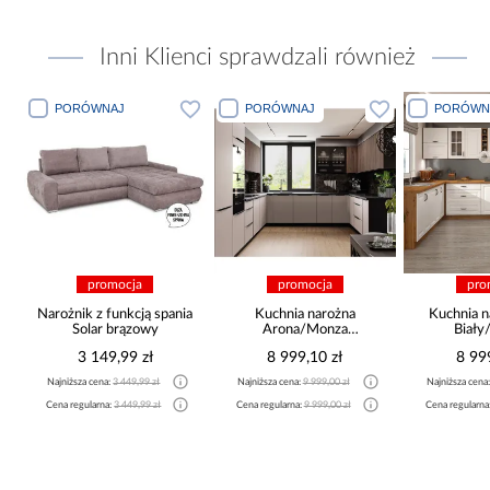
Inni Klienci sprawdzali również
PORÓWNAJ
PORÓWNAJ
PORÓWN
promocja
promocja
pro
Narożnik z funkcją spania
Kuchnia narożna
Kuchnia n
Solar brązowy
Arona/Monza
Biały
375x325x225
265x30
3 149,99 zł
8 999,10 zł
8 99
Najniższa cena:
3 449,99 zł
Najniższa cena:
9 999,00 zł
Najniższa cena
a
Cena regularna:
3 449,99 zł
Cena regularna:
9 999,00 zł
Cena regularna