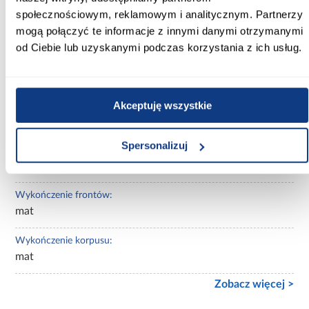
społecznościowym, reklamowym i analitycznym. Partnerzy
Kolor korpusu:
biały
mogą połączyć te informacje z innymi danymi otrzymanymi
od Ciebie lub uzyskanymi podczas korzystania z ich usług.
Wybarwienie:
białe
Akceptuję wszystkie
Lustro:
bez lustra
Spersonalizuj
Ilość drzwi:
kilkudrzwiowe
Wykończenie frontów:
mat
Wykończenie korpusu:
mat
Zobacz więcej >