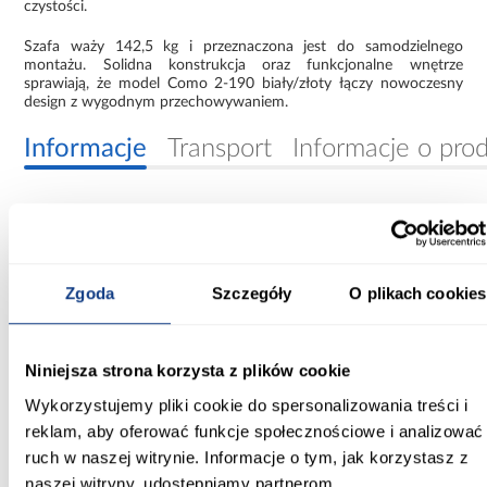
czystości.
Szafa waży 142,5 kg i przeznaczona jest do samodzielnego
montażu. Solidna konstrukcja oraz funkcjonalne wnętrze
sprawiają, że model Como 2-190 biały/złoty łączy nowoczesny
design z wygodnym przechowywaniem.
Informacje
Transport
Informacje o pro
Szerokość [cm]:
190.00
Zgoda
Szczegóły
O plikach cookies
Głębokość [cm]:
40.00
Wysokość [cm]:
Niniejsza strona korzysta z plików cookie
245.50
Wykorzystujemy pliki cookie do spersonalizowania treści i
reklam, aby oferować funkcje społecznościowe i analizować
Kolor frontów:
ruch w naszej witrynie. Informacje o tym, jak korzystasz z
biały
naszej witryny, udostępniamy partnerom