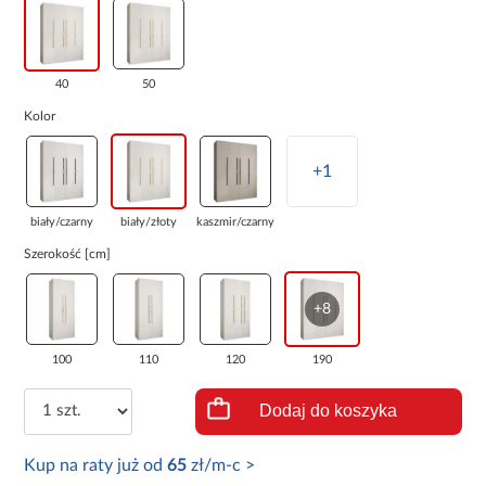
40
50
Kolor
+1
biały/czarny
biały/złoty
kaszmir/czarny
Szerokość [cm]
+8
100
110
120
190
Dodaj do koszyka
Kup na raty już od
65
zł/m-c >