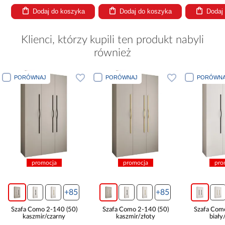
Dodaj do koszyka
Dodaj do koszyka
Dodaj
Klienci, którzy kupili ten produkt nabyli
również
PORÓWNAJ
PORÓWNAJ
promocja
promocja
+85
+85
+85
40 (50)
Szafa Como 2-140 (50)
Szafa Como 2-150 (50)
rny
kaszmir/złoty
biały/czarny