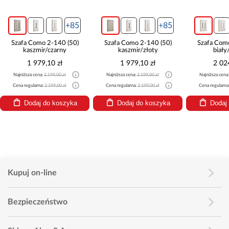
+85
+85
Szafa Como 2-140 (50)
Szafa Como 2-140 (50)
Szafa Com
kaszmir/czarny
kaszmir/złoty
biały
1 979,10 zł
1 979,10 zł
2 02
Najniższa cena:
2 199,00 zł
Najniższa cena:
2 199,00 zł
Najniższa cena
Cena regularna:
2 199,00 zł
Cena regularna:
2 199,00 zł
Cena regularna
Dodaj do koszyka
Dodaj do koszyka
Dodaj
Kupuj on-line
Bezpieczeństwo