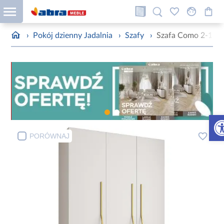
›
Pokój dzienny Jadalnia
›
Szafy
›
Szafa Como 2-140 (
Otw
PORÓWNAJ