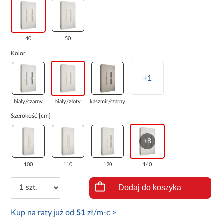
40
50
Kolor
+1
biały/czarny
biały/złoty
kaszmir/czarny
Szerokość [cm]
+8
100
110
120
140
Dodaj do koszyka
Kup na raty już od
51
zł/m-c >