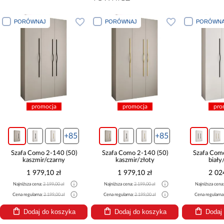
PORÓWNAJ
PORÓWNAJ
PORÓWNA
promocja
promocja
pro
+85
+85
Szafa Como 2-140 (50)
Szafa Como 2-140 (50)
Szafa Com
kaszmir/czarny
kaszmir/złoty
biały
1 979,10 zł
1 979,10 zł
2 02
Najniższa cena:
2 199,00 zł
Najniższa cena:
2 199,00 zł
Najniższa cena
Cena regularna:
2 199,00 zł
Cena regularna:
2 199,00 zł
Cena regularna
Dodaj do koszyka
Dodaj do koszyka
Dodaj