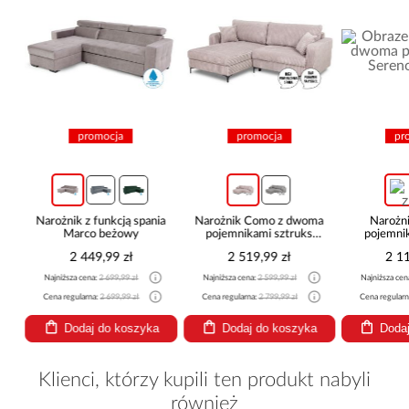
promocja
promocja
pro
Narożnik z funkcją spania
Narożnik Como z dwoma
Narożni
Marco beżowy
pojemnikami sztruks
pojemnik
beżowy
be
2 449,99 zł
2 519,99 zł
2 11
Najniższa cena:
2 699,99 zł
Najniższa cena:
2 599,99 zł
Najniższa cena
Cena regularna:
2 699,99 zł
Cena regularna:
2 799,99 zł
Cena regularna
Dodaj do koszyka
Dodaj do koszyka
Dodaj
Klienci, którzy kupili ten produkt nabyli
również