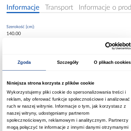
Informacje
Transport
Informacje o pro
Szerokość [cm]:
140.00
Głębokość [cm]:
40.00
Zgoda
Szczegóły
O plikach cookies
Wysokość [cm]:
245.50
Niniejsza strona korzysta z plików cookie
Kolor frontów:
biały
Wykorzystujemy pliki cookie do spersonalizowania treści i
reklam, aby oferować funkcje społecznościowe i analizować
Kolor korpusu:
ruch w naszej witrynie. Informacje o tym, jak korzystasz z
biały
naszej witryny, udostępniamy partnerom
społecznościowym, reklamowym i analitycznym. Partnerzy
Wybarwienie:
mogą połączyć te informacje z innymi danymi otrzymanymi
białe