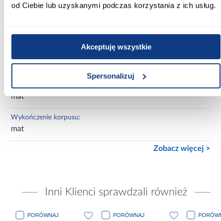
od Ciebie lub uzyskanymi podczas korzystania z ich usług.
Lustro:
bez lustra
Akceptuję wszystkie
Ilość drzwi:
3-drzwiowa
Spersonalizuj
Wykończenie frontów:
mat
Wykończenie korpusu:
mat
Zobacz więcej >
Inni Klienci sprawdzali również
PORÓWNAJ
PORÓWNAJ
PORÓWN