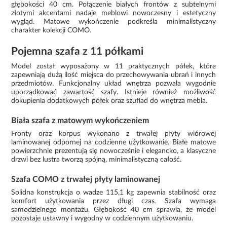
głębokości 40 cm. Połączenie białych frontów z subtelnymi
złotymi akcentami nadaje meblowi nowoczesny i estetyczny
wygląd. Matowe wykończenie podkreśla minimalistyczny
charakter kolekcji COMO.
Pojemna szafa z 11 półkami
Model został wyposażony w 11 praktycznych półek, które
zapewniają dużą ilość miejsca do przechowywania ubrań i innych
przedmiotów. Funkcjonalny układ wnętrza pozwala wygodnie
uporządkować zawartość szafy. Istnieje również możliwość
dokupienia dodatkowych półek oraz szuflad do wnętrza mebla.
Biała szafa z matowym wykończeniem
Fronty oraz korpus wykonano z trwałej płyty wiórowej
laminowanej odpornej na codzienne użytkowanie. Białe matowe
powierzchnie prezentują się nowocześnie i elegancko, a klasyczne
drzwi bez lustra tworzą spójną, minimalistyczną całość.
Szafa COMO z trwałej płyty laminowanej
Solidna konstrukcja o wadze 115,1 kg zapewnia stabilność oraz
komfort użytkowania przez długi czas. Szafa wymaga
samodzielnego montażu. Głębokość 40 cm sprawia, że model
pozostaje ustawny i wygodny w codziennym użytkowaniu.