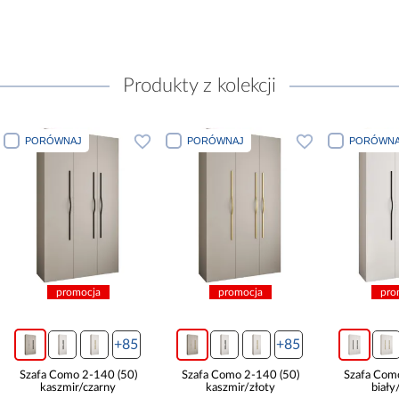
Produkty z kolekcji
PORÓWNAJ
PORÓWNAJ
PORÓWNA
promocja
promocja
pro
+85
+85
Szafa Como 2-140 (50)
Szafa Como 2-140 (50)
Szafa Com
kaszmir/czarny
kaszmir/złoty
biały