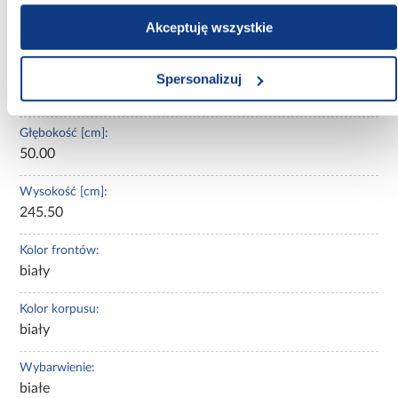
Oświetlenie:
Akceptuję wszystkie
Nie
Szerokość [cm]:
Spersonalizuj
120.00
Głębokość [cm]:
50.00
Wysokość [cm]:
245.50
Kolor frontów:
biały
Kolor korpusu:
biały
Wybarwienie:
białe