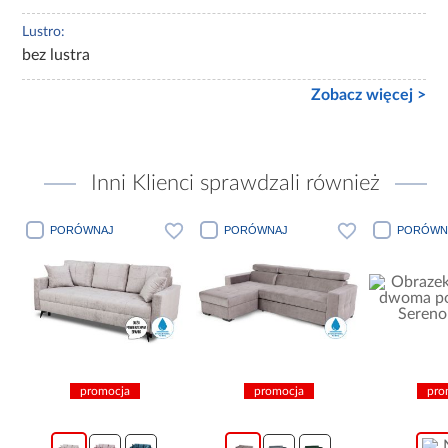
Lustro:
bez lustra
Zobacz więcej >
Inni Klienci sprawdzali również
PORÓWNAJ
PORÓWNAJ
PORÓ
promocja
promocja
promoc