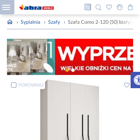
›
Sypialnia
›
Szafy
›
Szafa Como 2-120 (50) biały/cza
Otw
PORÓWNAJ