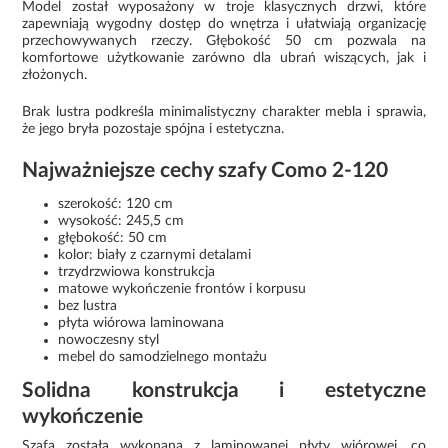
Model został wyposażony w troje klasycznych drzwi, które
zapewniają wygodny dostęp do wnętrza i ułatwiają organizację
przechowywanych rzeczy. Głębokość 50 cm pozwala na
komfortowe użytkowanie zarówno dla ubrań wiszących, jak i
złożonych.
Brak lustra podkreśla minimalistyczny charakter mebla i sprawia,
że jego bryła pozostaje spójna i estetyczna.
Najważniejsze cechy szafy Como 2-120
szerokość: 120 cm
wysokość: 245,5 cm
głębokość: 50 cm
kolor: biały z czarnymi detalami
trzydrzwiowa konstrukcja
matowe wykończenie frontów i korpusu
bez lustra
płyta wiórowa laminowana
nowoczesny styl
mebel do samodzielnego montażu
Solidna konstrukcja i estetyczne
wykończenie
Szafa została wykonana z laminowanej płyty wiórowej, co