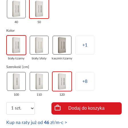
40
50
Kolor
+1
biały/czarny
biały/złoty
kaszmir/czarny
Szerokość [cm]
+8
100
110
120
Dodaj do koszyka
Kup na raty już od
46
zł/m-c >