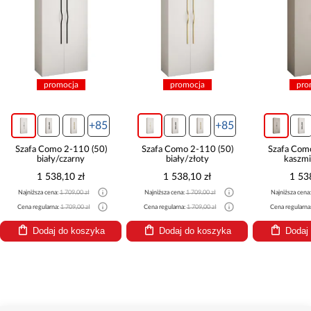
promocja
promocja
pro
+85
+85
Szafa Como 2-110 (50)
Szafa Como 2-110 (50)
Szafa Com
biały/czarny
biały/złoty
kaszmi
1 538,10 zł
1 538,10 zł
1 53
Najniższa cena:
1 709,00 zł
Najniższa cena:
1 709,00 zł
Najniższa cena
Cena regularna:
1 709,00 zł
Cena regularna:
1 709,00 zł
Cena regularna
Dodaj do koszyka
Dodaj do koszyka
Dodaj