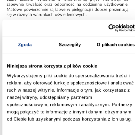
zapewnia trwałość oraz odporność na codzienne użytkowanie.
Matowe powierzchnie są łatwe w pielęgnacji i dobrze prezentują
się w różnych warunkach oświetleniowych.
Połączenie bieli i czerni to ponadczasowe zestawienie, które
nadaje meblowi elegancki i nowoczesny wygląd.
Funkcjonalna szafa Como 2-120
Zgoda
Szczegóły
O plikach cookies
Szafa Como 2-120 biały/czarny to praktyczne i estetyczne
rozwiązanie, które łączy kompaktowe wymiary z dużą
funkcjonalnością. Jej nowoczesny design i solidne wykonanie
Niniejsza strona korzysta z plików cookie
sprawiają, że dobrze sprawdza się w codziennym użytkowaniu.
Wykorzystujemy pliki cookie do spersonalizowania treści i
Informacje
Transport
Informacje o pro
reklam, aby oferować funkcje społecznościowe i analizować
ruch w naszej witrynie. Informacje o tym, jak korzystasz z
naszej witryny, udostępniamy partnerom
Kształt:
społecznościowym, reklamowym i analitycznym. Partnerzy
proste
mogą połączyć te informacje z innymi danymi otrzymanymi
od Ciebie lub uzyskanymi podczas korzystania z ich usług.
Rodzaj drzwi:
uchylne