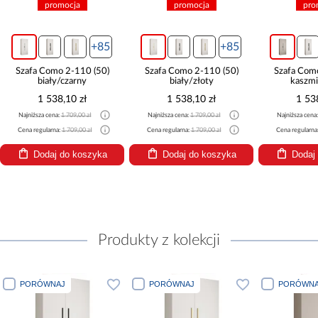
promocja
promocja
pro
+85
+85
Szafa Como 2-110 (50)
Szafa Como 2-110 (50)
Szafa Com
biały/czarny
biały/złoty
kaszmi
1 538,10 zł
1 538,10 zł
1 53
Najniższa cena:
1 709,00 zł
Najniższa cena:
1 709,00 zł
Najniższa cena
Cena regularna:
1 709,00 zł
Cena regularna:
1 709,00 zł
Cena regularna
Dodaj do koszyka
Dodaj do koszyka
Dodaj
Produkty z kolekcji
PORÓWNAJ
PORÓWNAJ
PORÓWNA