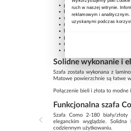
Wykorzystujemy pliki cookie 
głębokość: 50 cm
ruch w naszej witrynie. Inf
kolor: biały ze złotymi detala
reklamowym i analitycznym. 
wielodrzwiowa konstrukcja
uzyskanymi podczas korzysta
matowe wykończenie frontów
bez lustra
płyta wiórowa laminowana
nowoczesny styl
mebel do samodzielnego mo
Solidne wykonanie i e
Szafa została wykonana z lamin
Matowe powierzchnie są łatwe w 
Połączenie bieli i złota to modne
Funkcjonalna szafa 
Szafa Como 2-180 biały/złoty 
eleganckim wyglądzie. Solidna
codziennym użytkowaniu.