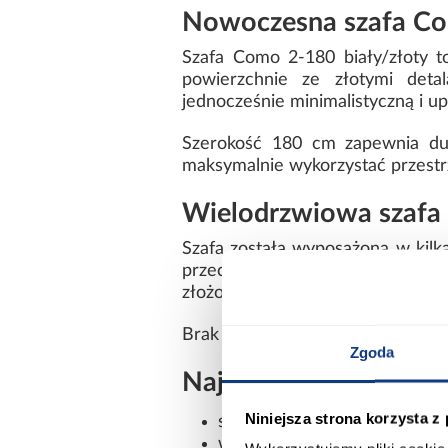
Nowoczesna szafa Como
Szafa Como 2-180 biały/złoty 
powierzchnie ze złotymi detal
jednocześnie minimalistyczną i 
Szerokość 180 cm zapewnia duż
maksymalnie wykorzystać przestr
Wielodrzwiowa szafa
Szafa została wyposażona w kilka
przechowywanych rzeczy. Głębo
złożonych tekstyliów.
Brak lustra podkreśla nowoczesny,
Zgoda
Najważniejsze cechy 
Niniejsza strona korzysta z
szerokość: 180 cm
wysokość: 245,5 cm