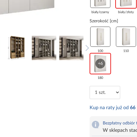
biały/czarny
biały/złoty
Szerokość [cm]
100
110
+6
180
Kup na raty już od
66
Bezpłatny odbiór
W sklepach sta