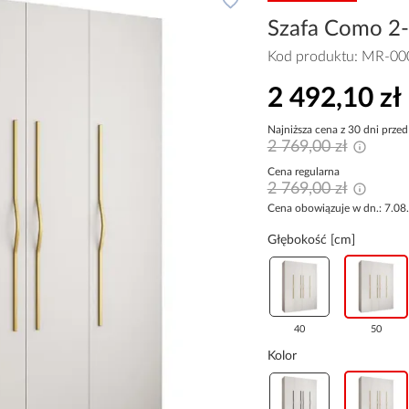
Szafa Como 2-1
Kod produktu:
MR-00
2 492,10 zł
Najniższa cena z 30 dni przed
2 769,00 zł
Cena regularna
2 769,00 zł
Cena obowiązuje w dn.: 7.08
Głębokość [cm]
40
50
Kolor