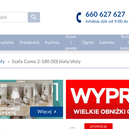
660 627 627
Infolinia dziś od 9:00 d
Drzwi
Tech
ypialnia
Przedpokój
Kuchnia
i
Ogród
Łazienka
i
panele
Insta
afy
›
Szafa Como 2-180 (50) biały/złoty
Więcej
promocja