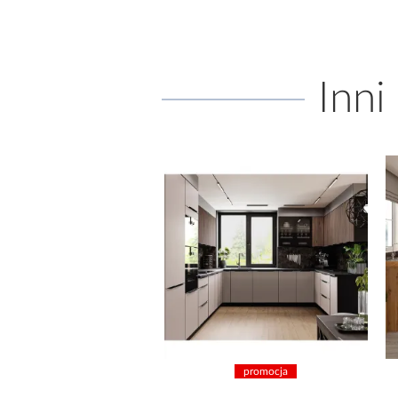
Inni
promocja
promocja