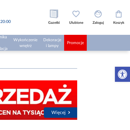
o 20:00
Gazetki
Ulubione
Zaloguj
Koszyk
nika
Wykończenie
Dekoracje
Promocje
wnętrz
i lampy
lacja
Otwórz 
Więcej