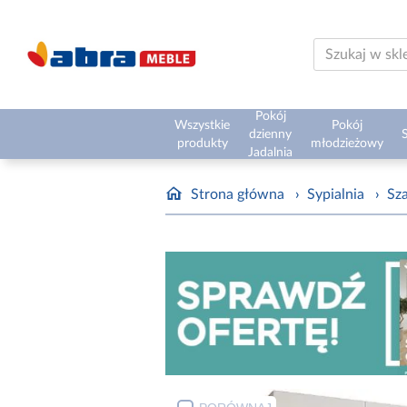
Pokój
Wszystkie
Pokój
dzienny
S
produkty
młodzieżowy
Jadalnia
Strona główna
›
Sypialnia
›
Sz