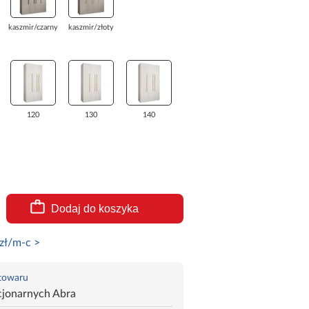
kaszmir/czarny
kaszmir/złoty
120
130
140
Dodaj do koszyka
zł/m-c >
 towaru
cjonarnych Abra