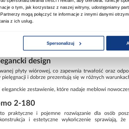
do spersonalizowania treści i reklam, aby oferować funkcje sp
ormacje o tym, jak korzystasz z naszej witryny, udostępniamy p
mi
Partnerzy mogą połączyć te informacje z innymi danymi otrzym
nia z ich usług.
 i korpusu
Spersonalizuj
A
ntażu
legancki design
owanej płyty wiórowej, co zapewnia trwałość oraz odpo
pielęgnacji i dobrze prezentują się w różnych warunkac
 i eleganckie zestawienie, które nadaje meblowi nowocze
Como 2-180
to praktyczne i pojemne rozwiązanie dla osób pos
 konstrukcja i estetyczne wykończenie sprawiają, 