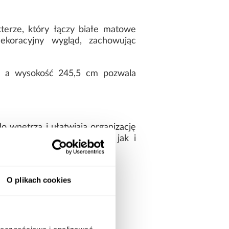
erze, który łączy białe matowe
dekoracyjny wygląd, zachowując
w, a wysokość 245,5 cm pozwala
o wnętrza i ułatwiają organizację
arówno odzieży wiszącej, jak i
a oraz estetyczna.
O plikach cookies