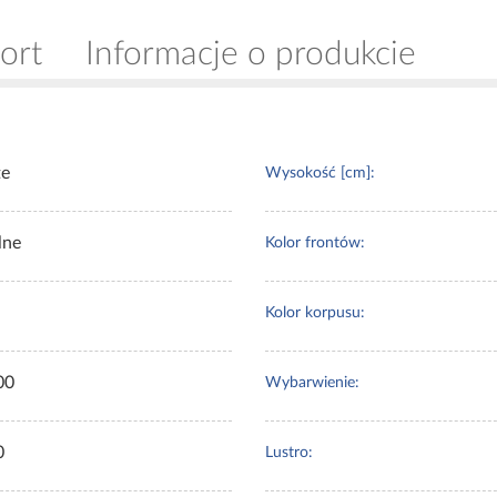
ort
Informacje o produkcie
te
Wysokość [cm]:
lne
Kolor frontów:
Kolor korpusu:
00
Wybarwienie:
0
Lustro: