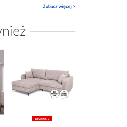
Zobacz więcej >
wnież
promocja
promocja