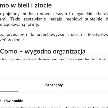
 w bieli i złocie
to pojemny model o nowoczesnym i eleganckim charakt
ami. Takie zestawienie nadaje meblowi subtelnie 
uporządkowaną formę.
ą przestrzeń do przechowywania ubrań i tekstylió
zeń w pionie.
 Como – wygodna organizacja
 klasycznych drzwi, które zapewniają wygodny dostęp d
kość 50 cm umożliwia komfortowe przechowywanie z
 minimalistyczny styl i sprawia, że bryła pozostaje spójn
Szczegóły
szafy Como 2-180
 plików cookie