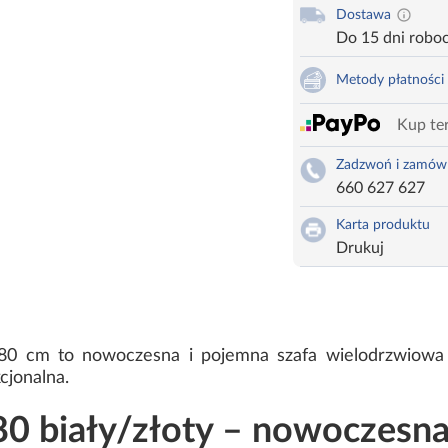
Dostawa
Do 15 dni robo
Metody płatności
Kup ter
Zadzwoń i zamów
660 627 627
Karta produktu
Drukuj
180 cm to nowoczesna i pojemna szafa wielodrzwio
cjonalna.
0 biały/złoty – nowoczesna