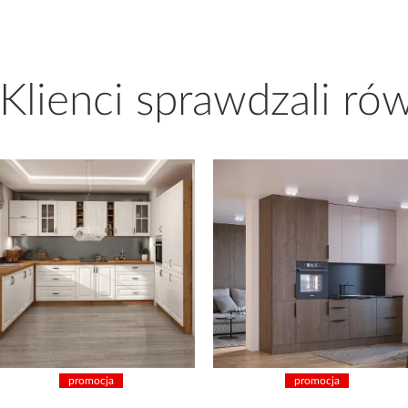
 Klienci sprawdzali ró
promocja
promocja