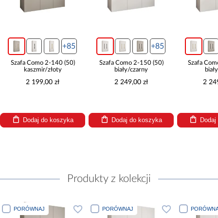
+85
+85
Szafa Como 2-140 (50)
Szafa Como 2-150 (50)
Szafa Com
kaszmir/złoty
biały/czarny
biał
2 199,00 zł
2 249,00 zł
2 24
Dodaj do koszyka
Dodaj do koszyka
Dodaj
Produkty z kolekcji
PORÓWNAJ
PORÓWNAJ
PORÓWNA