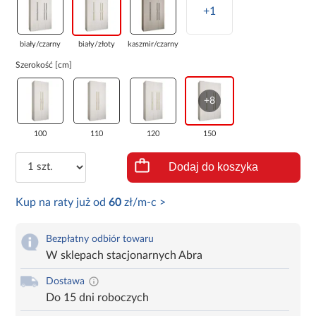
+1
biały/czarny
biały/złoty
kaszmir/czarny
Szerokość [cm]
+8
100
110
120
150
Dodaj do koszyka
Kup na raty już od
60
zł/m-c >
Bezpłatny odbiór towaru
W sklepach stacjonarnych Abra
Dostawa
Do 15 dni roboczych