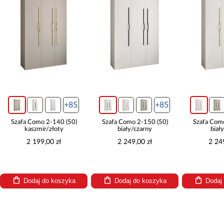
+85
+85
Szafa Como 2-140 (50)
Szafa Como 2-150 (50)
Szafa Com
kaszmir/złoty
biały/czarny
biał
2 199,00 zł
2 249,00 zł
2 24
Dodaj do koszyka
Dodaj do koszyka
Dodaj