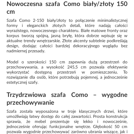
Nowoczesna szafa Como biały/złoty 150
cm
Szafa Como 2-150 biały/złoty to połączenie minimalistycznej
formy i eleganckich złotych detali, które nadają całości
wyrazistego, nowoczesnego charakteru. Białe matowe fronty oraz
korpus tworzą spójną, jasną bryłę, która dobrze wpisuje się w
aktualne trendy wnętrzarskie. Złote akcenty subtelnie podkreślają
design, dodając całości bardziej dekoracyjnego wyglądu bez
nadmiernej przesady.
Model o szerokości 150 cm zapewnia dużą przestrzeń do
przechowywania, a wysokość 245,5 cm pozwala efektywnie
wykorzystać dostępną przestrzeń w pomieszczeniu. To
rozwiązanie dla osób, które potrzebują pojemnej, a jednocześnie
estetycznej szafy.
Trzydrzwiowa szafa Como – wygodne
przechowywanie
Szafa została wyposażona w troje klasycznych drzwi, które
umożliwiają łatwy dostęp do całej zawartości. Prosta konstrukcja
sprawia, że mebel prezentuje się lekko i nowocześnie,
jednocześnie oferując funkcjonalne wnętrze. Głębokość 50 cm
pozwala wygodnie przechowywać zarówno ubrania wiszące, jak i