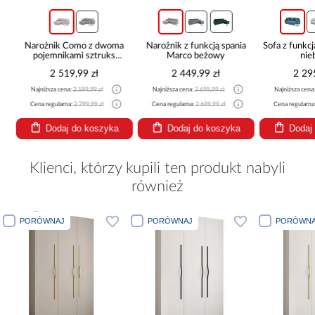
Narożnik Como z dwoma
Narożnik z funkcją spania
Sofa z funkcj
pojemnikami sztruks
Marco beżowy
nie
beżowy
2 519,99 zł
2 449,99 zł
2 29
Najniższa cena:
2 599,99 zł
Najniższa cena:
2 699,99 zł
Najniższa cena
Cena regularna:
2 799,99 zł
Cena regularna:
2 699,99 zł
Cena regularna
Dodaj do koszyka
Dodaj do koszyka
Dodaj
Klienci, którzy kupili ten produkt nabyli
również
PORÓWNAJ
PORÓWNAJ
PORÓWNA