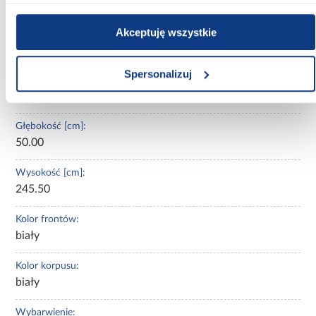
uchylne
Akceptuję wszystkie
Oświetlenie:
Nie
Spersonalizuj
Szerokość [cm]:
150.00
Głębokość [cm]:
50.00
Wysokość [cm]:
245.50
Kolor frontów:
biały
Kolor korpusu:
biały
Wybarwienie: