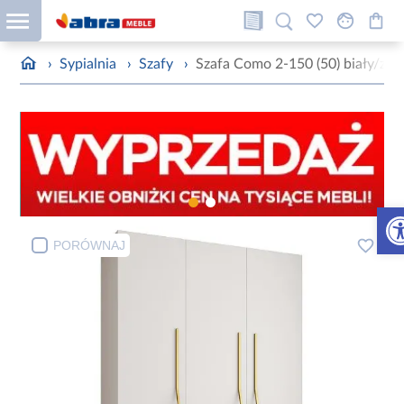
›
Sypialnia
›
Szafy
›
Szafa Como 2-150 (50) biały/zło
Otw
PORÓWNAJ