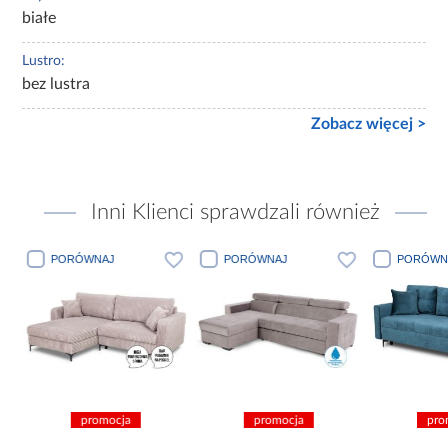
białe
Lustro:
bez lustra
Zobacz więcej >
Inni Klienci sprawdzali również
PORÓWNAJ
PORÓWNAJ
PORÓWN
promocja
promocja
pro
c