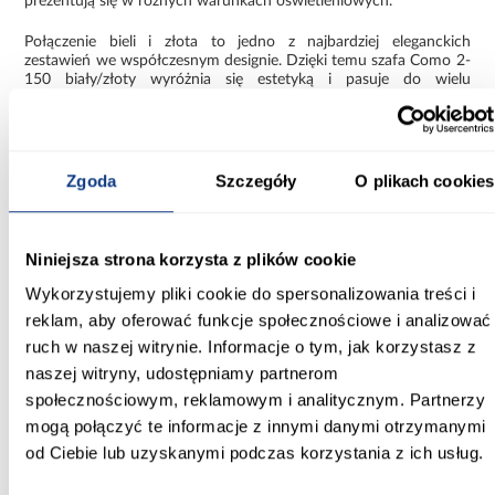
prezentują się w różnych warunkach oświetleniowych.
Połączenie bieli i złota to jedno z najbardziej eleganckich
zestawień we współczesnym designie. Dzięki temu szafa Como 2-
150 biały/złoty wyróżnia się estetyką i pasuje do wielu
nowoczesnych aranżacji.
Funkcjonalna szafa Como do
nowoczesnych wnętrz
Zgoda
Szczegóły
O plikach cookies
Szafa Como 2-150 to propozycja dla osób, które oczekują
pojemności, prostoty i eleganckiego wyglądu w jednym meblu. Jej
nowoczesna forma oraz dopracowane detale sprawiają, że
Niniejsza strona korzysta z plików cookie
stanowi praktyczny i estetyczny element wyposażenia, który
pomaga utrzymać porządek i jednocześnie podkreśla styl wnętrza.
Wykorzystujemy pliki cookie do spersonalizowania treści i
reklam, aby oferować funkcje społecznościowe i analizować
Informacje
Transport
Informacje o pro
ruch w naszej witrynie. Informacje o tym, jak korzystasz z
naszej witryny, udostępniamy partnerom
społecznościowym, reklamowym i analitycznym. Partnerzy
Kształt:
mogą połączyć te informacje z innymi danymi otrzymanymi
proste
od Ciebie lub uzyskanymi podczas korzystania z ich usług.
Rodzaj drzwi: