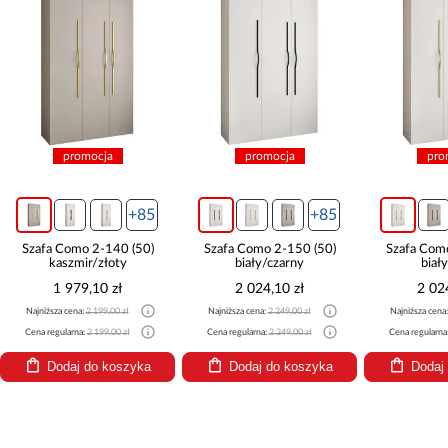
promocja
promocja
pro
+85
+85
Szafa Como 2-140 (50)
Szafa Como 2-150 (50)
Szafa Com
kaszmir/złoty
biały/czarny
biał
1 979,10 zł
2 024,10 zł
2 02
Najniższa cena:
2 199,00 zł
Najniższa cena:
2 249,00 zł
Najniższa cena
Cena regularna:
2 199,00 zł
Cena regularna:
2 249,00 zł
Cena regularna
Dodaj do koszyka
Dodaj do koszyka
Dodaj