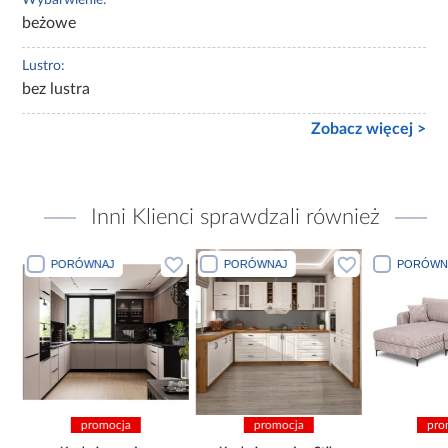
beżowe
Lustro:
bez lustra
Zobacz więcej >
Inni Klienci sprawdzali również
PORÓWNAJ
PORÓWNAJ
PORÓWN
promocja
promocja
pro