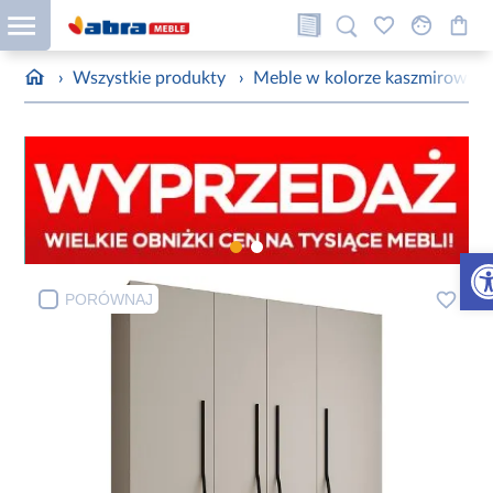
›
Wszystkie produkty
›
Meble w kolorze kaszmirowym
Otw
PORÓWNAJ