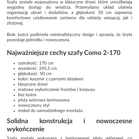
Szafa została wyposażona w klasyczne drzwi, które umożliwiają
wygodny dostęp do wnętrza. Przemyślany układ ułatwia
organizację ubrań i dodatków, a głębokość 50 cm zapewnia
komfortowe użytkowanie zarówno dla odzieży wiszącej, jak i
złożonej.
Brak lustra podkreśla minimalistyczny design i sprawia, że bryła
pozostaje jednolita i nowoczesna.
Najważniejsze cechy szafy Como 2-170
szerokość: 170 cm
wysokość: 245,5 cm
głębokość: 50 cm
kolor: kaszmir z czarnymi detalami
klasyczne drzwi
matowe wykończenie frontów i korpusu
bez lustra
płyta wiórowa laminowana
nowoczesny styl
mebel do samodzielnego montażu
Solidna konstrukcja i nowoczesne
wykończenie
Szafa została wykonana z laminowanej płyty wiórowej, co