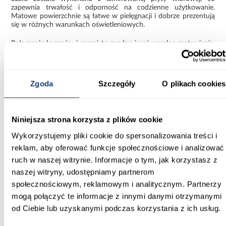
zapewnia trwałość i odporność na codzienne użytkowanie.
Matowe powierzchnie są łatwe w pielęgnacji i dobrze prezentują
się w różnych warunkach oświetleniowych.
Połączenie kaszmiru i czerni to modne i uniwersalne zestawienie,
które nadaje meblowi elegancki, a jednocześnie nowoczesny
wygląd.
Funkcjonalna szafa Como 2-170
Zgoda
Szczegóły
O plikach cookies
Szafa Como 2-170 kaszmir/czarny to pojemny i praktyczny
mebel, który łączy dużą przestrzeń do przechowywania z
nowoczesnym designem. Jej solidna konstrukcja i estetyczne
Niniejsza strona korzysta z plików cookie
wykończenie sprawiają, że jest wygodnym i stylowym
rozwiązaniem do codziennego użytkowania.
Wykorzystujemy pliki cookie do spersonalizowania treści i
reklam, aby oferować funkcje społecznościowe i analizować
Informacje
Transport
Informacje o pro
ruch w naszej witrynie. Informacje o tym, jak korzystasz z
naszej witryny, udostępniamy partnerom
społecznościowym, reklamowym i analitycznym. Partnerzy
Kształt:
mogą połączyć te informacje z innymi danymi otrzymanymi
proste
od Ciebie lub uzyskanymi podczas korzystania z ich usług.
Rodzaj drzwi: