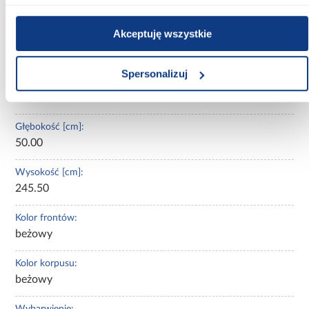
uchylne
Akceptuję wszystkie
Oświetlenie:
Nie
Spersonalizuj
Szerokość [cm]:
170.00
Głębokość [cm]:
50.00
Wysokość [cm]:
245.50
Kolor frontów:
beżowy
Kolor korpusu:
beżowy
Wybarwienie: