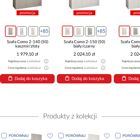
promocja
promocja
pro
+85
+85
Szafa Como 2-140 (50)
Szafa Como 2-150 (50)
Szafa Com
kaszmir/złoty
biały/czarny
biał
1 979,10 zł
2 024,10 zł
2 02
Najniższa cena:
2 199,00 zł
Najniższa cena:
2 249,00 zł
Najniższa cena
Cena regularna:
2 199,00 zł
Cena regularna:
2 249,00 zł
Cena regularna
Dodaj do koszyka
Dodaj do koszyka
Dodaj
Produkty z kolekcji
PORÓWNAJ
PORÓWNAJ
PORÓWNA