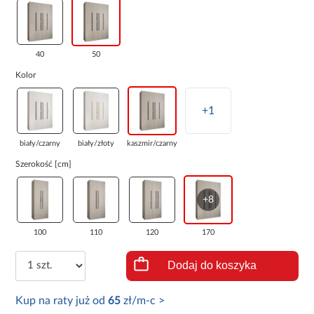
40
50
Kolor
+1
biały/czarny
biały/złoty
kaszmir/czarny
Szerokość [cm]
+8
100
110
120
170
Dodaj do koszyka
Kup na raty już od
65
zł/m-c >