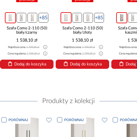
+85
+85
Szafa Como 2-110 (50)
Szafa Como 2-110 (50)
Szafa Com
biały/czarny
biały/złoty
kaszmi
1 538,10 zł
1 538,10 zł
1 53
Najniższa cena:
1 709,00 zł
Najniższa cena:
1 709,00 zł
Najniższa cena
Cena regularna:
1 709,00 zł
Cena regularna:
1 709,00 zł
Cena regularna
Dodaj do koszyka
Dodaj do koszyka
Dodaj
Produkty z kolekcji
PORÓWNAJ
PORÓWNAJ
PORÓWNA