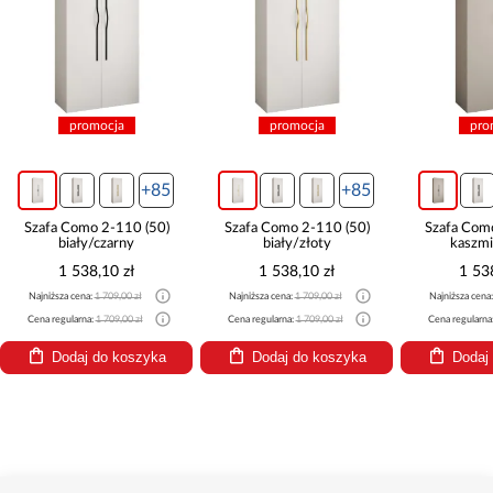
promocja
promocja
pro
+85
+85
Szafa Como 2-110 (50)
Szafa Como 2-110 (50)
Szafa Com
biały/czarny
biały/złoty
kaszmi
1 538,10 zł
1 538,10 zł
1 53
Najniższa cena:
1 709,00 zł
Najniższa cena:
1 709,00 zł
Najniższa cena
Cena regularna:
1 709,00 zł
Cena regularna:
1 709,00 zł
Cena regularna
Dodaj do koszyka
Dodaj do koszyka
Dodaj