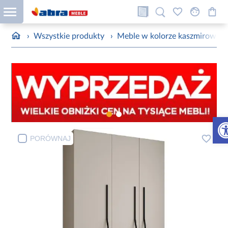
›
Wszystkie produkty
›
Meble w kolorze kaszmirowym
Otw
PORÓWNAJ