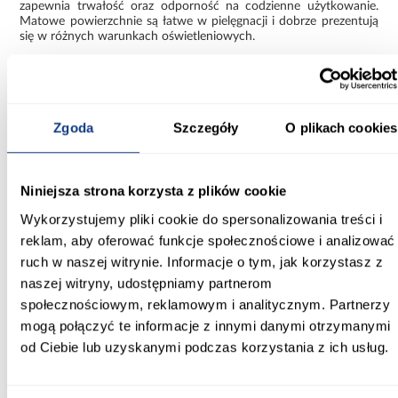
zapewnia trwałość oraz odporność na codzienne użytkowanie.
Matowe powierzchnie są łatwe w pielęgnacji i dobrze prezentują
się w różnych warunkach oświetleniowych.
Połączenie kaszmiru i czerni to modne i uniwersalne zestawienie,
które nadaje meblowi nowoczesny, elegancki charakter.
Funkcjonalna szafa Como 2-130
Zgoda
Szczegóły
O plikach cookies
Szafa Como 2-130 kaszmir/czarny to praktyczne rozwiązanie,
które łączy kompaktowe wymiary z funkcjonalnością. Jej
nowoczesny design i solidne wykonanie sprawiają, że dobrze
Niniejsza strona korzysta z plików cookie
sprawdza się w codziennym użytkowaniu i organizacji przestrzeni.
Wykorzystujemy pliki cookie do spersonalizowania treści i
Informacje
Transport
Informacje o pro
reklam, aby oferować funkcje społecznościowe i analizować
ruch w naszej witrynie. Informacje o tym, jak korzystasz z
naszej witryny, udostępniamy partnerom
Kształt:
społecznościowym, reklamowym i analitycznym. Partnerzy
proste
mogą połączyć te informacje z innymi danymi otrzymanymi
od Ciebie lub uzyskanymi podczas korzystania z ich usług.
Rodzaj drzwi:
uchylne