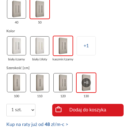
40
50
Kolor
+1
biały/czarny
biały/złoty
kaszmir/czarny
Szerokość [cm]
+8
100
110
120
130
Dodaj do koszyka
Kup na raty już od
48
zł/m-c >