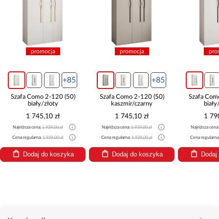
promocja
promocja
pro
+85
+85
Szafa Como 2-120 (50)
Szafa Como 2-120 (50)
Szafa Com
biały/złoty
kaszmir/czarny
biały
1 745,10 zł
1 745,10 zł
1 79
Najniższa cena:
1 939,00 zł
Najniższa cena:
1 939,00 zł
Najniższa cena
Cena regularna:
1 939,00 zł
Cena regularna:
1 939,00 zł
Cena regularna
Dodaj do koszyka
Dodaj do koszyka
Dodaj