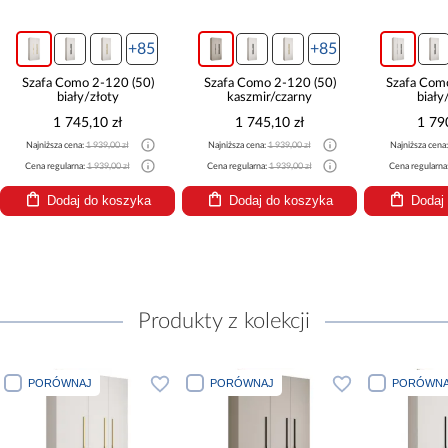
+85
+85
Szafa Como 2-120 (50)
Szafa Como 2-120 (50)
Szafa Com
biały/złoty
kaszmir/czarny
biały
1 745,10 zł
1 745,10 zł
1 79
Najniższa cena:
1 939,00 zł
Najniższa cena:
1 939,00 zł
Najniższa cena
Cena regularna:
1 939,00 zł
Cena regularna:
1 939,00 zł
Cena regularna
Dodaj do koszyka
Dodaj do koszyka
Dodaj
Produkty z kolekcji
PORÓWNAJ
PORÓWNAJ
PORÓWNA