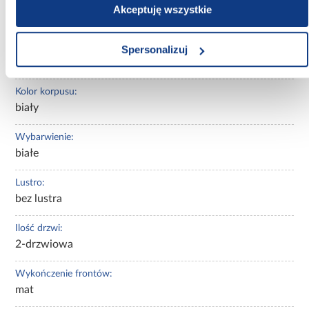
Wysokość [cm]:
Akceptuję wszystkie
245.50
Kolor frontów:
Spersonalizuj
biały
Kolor korpusu:
biały
Wybarwienie:
białe
Lustro:
bez lustra
Ilość drzwi:
2-drzwiowa
Wykończenie frontów:
mat