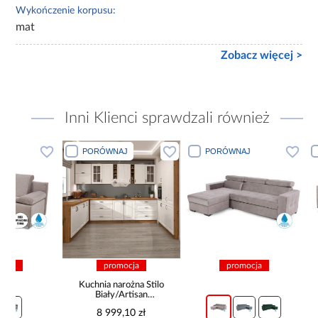
Wykończenie korpusu:
mat
Zobacz więcej >
Inni Klienci sprawdzali również
PORÓWNAJ
PORÓWNAJ
PORÓWN
promocja
promocja
pro
Kuchnia narożna Stilo
Biały/Artisan
265x300x180 Cm
8 999,10 zł