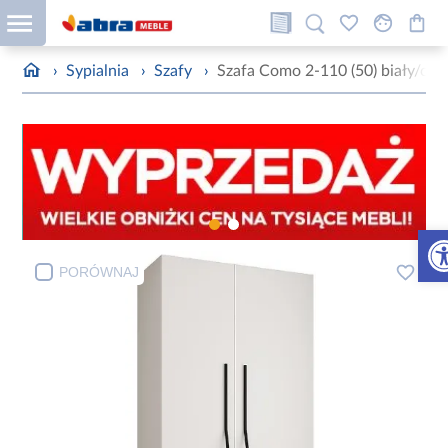
›
Sypialnia
›
Szafy
›
Szafa Como 2-110 (50) biały/cza
Otw
PORÓWNAJ