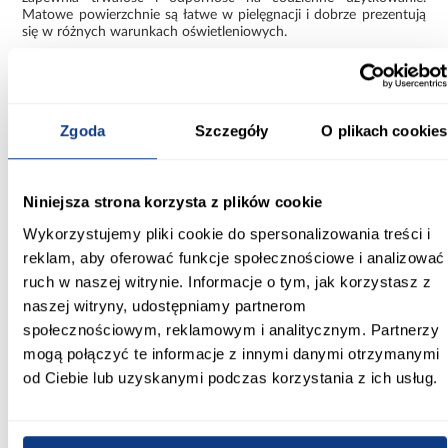
Matowe powierzchnie są łatwe w pielęgnacji i dobrze prezentują
się w różnych warunkach oświetleniowych.
Połączenie bieli i czerni nadaje meblowi elegancki, ponadczasowy
wygląd, który pasuje do wielu współczesnych wnętrz.
Funkcjonalna szafa Como 2-110
Zgoda
Szczegóły
O plikach cookies
Szafa Como 2-110 biały/czarny to kompaktowe i praktyczne
rozwiązanie, które łączy nowoczesny design z funkcjonalnością.
Jej niewielka szerokość, solidne wykonanie i estetyczny wygląd
Niniejsza strona korzysta z plików cookie
sprawiają, że jest wygodnym i stylowym elementem wyposażenia.
Wykorzystujemy pliki cookie do spersonalizowania treści i
Informacje
Transport
Informacje o pro
reklam, aby oferować funkcje społecznościowe i analizować
ruch w naszej witrynie. Informacje o tym, jak korzystasz z
naszej witryny, udostępniamy partnerom
Szerokość [cm]:
społecznościowym, reklamowym i analitycznym. Partnerzy
110.00
mogą połączyć te informacje z innymi danymi otrzymanymi
od Ciebie lub uzyskanymi podczas korzystania z ich usług.
Głębokość [cm]:
50.00