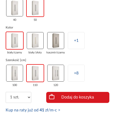
40
50
Kolor
+1
biały/czarny
biały/złoty
kaszmir/czarny
Szerokość [cm]
+8
100
110
120
Dodaj do koszyka
Kup na raty już od
41
zł/m-c >