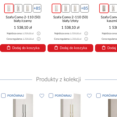
+85
+85
Szafa Como 2-110 (50)
Szafa Como 2-110 (50)
Szafa Com
biały/czarny
biały/złoty
kaszmi
1 538,10 zł
1 538,10 zł
1 53
Najniższa cena:
1 709,00 zł
Najniższa cena:
1 709,00 zł
Najniższa cena
Cena regularna:
1 709,00 zł
Cena regularna:
1 709,00 zł
Cena regularna
Dodaj do koszyka
Dodaj do koszyka
Dodaj
Produkty z kolekcji
PORÓWNAJ
PORÓWNAJ
PORÓWNA