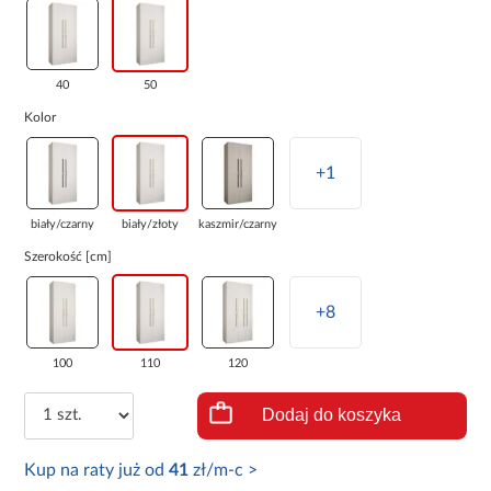
40
50
Kolor
+1
biały/czarny
biały/złoty
kaszmir/czarny
Szerokość [cm]
+8
100
110
120
Dodaj do koszyka
Kup na raty już od
41
zł/m-c >