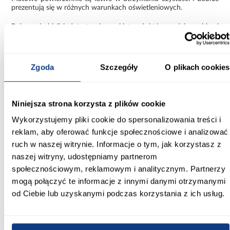
prezentują się w różnych warunkach oświetleniowych.
Połączenie bieli i złota to elegancki trend, który nadaje meblowi
nowoczesny, ale jednocześnie dekoracyjny wygląd.
Funkcjonalna szafa Como 2-110
Zgoda
Szczegóły
O plikach cookies
Szafa Como 2-110 biały/złoty to kompaktowe i estetyczne
rozwiązanie, które łączy funkcjonalność z eleganckim designem.
Jej niewielka szerokość, solidne wykonanie i nowoczesny wygląd
sprawiają, że dobrze sprawdza się w codziennym użytkowaniu.
Niniejsza strona korzysta z plików cookie
Informacje
Transport
Informacje o pro
Wykorzystujemy pliki cookie do spersonalizowania treści i
reklam, aby oferować funkcje społecznościowe i analizować
ruch w naszej witrynie. Informacje o tym, jak korzystasz z
Kształt:
naszej witryny, udostępniamy partnerom
proste
społecznościowym, reklamowym i analitycznym. Partnerzy
mogą połączyć te informacje z innymi danymi otrzymanymi
Rodzaj drzwi:
od Ciebie lub uzyskanymi podczas korzystania z ich usług.
uchylne
Oświetlenie: