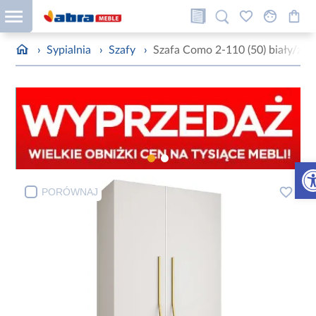
›
Sypialnia
›
Szafy
›
Szafa Como 2-110 (50) biały/zło
Otw
PORÓWNAJ