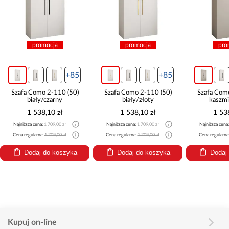
promocja
promocja
pro
+85
+85
Szafa Como 2-110 (50)
Szafa Como 2-110 (50)
Szafa Com
biały/czarny
biały/złoty
kaszmi
1 538,10 zł
1 538,10 zł
1 53
Najniższa cena:
1 709,00 zł
Najniższa cena:
1 709,00 zł
Najniższa cena
Cena regularna:
1 709,00 zł
Cena regularna:
1 709,00 zł
Cena regularna
Dodaj do koszyka
Dodaj do koszyka
Dodaj
Kupuj on-line