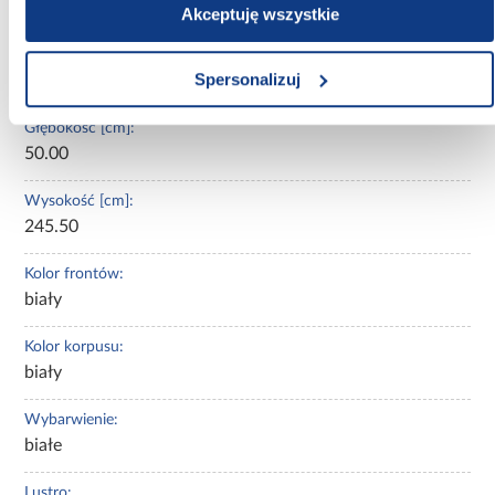
Nie
Akceptuję wszystkie
Szerokość [cm]:
Spersonalizuj
110.00
Głębokość [cm]:
50.00
Wysokość [cm]:
245.50
Kolor frontów:
biały
Kolor korpusu:
biały
Wybarwienie:
białe
Lustro: