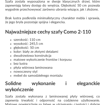
Szafa została wyposażona w dwoje klasycznych drzwi, które
zapewniają łatwy dostęp do wnętrza. Głębokość 50 cm pozwala
wygodnie przechowywać zarówno ubrania wiszące, jak i złożone.
Brak lustra podkreśla minimalistyczny charakter mebla i sprawia,
że jego bryła pozostaje spójna i elegancka.
Najważniejsze cechy szafy Como 2-110
szerokość: 110 cm
wysokość: 245,5 cm
głębokość: 50 cm
kolor: biały ze złotymi detalami
dwudrzwiowa konstrukcja
matowe wykończenie frontów i korpusu
bez lustra
płyta wiórowa laminowana
nowoczesny styl
mebel do samodzielnego montażu
Solidne wykonanie i eleganckie
wykończenie
Szafa została wykonana z laminowanej płyty wiórowej, co
zapewnia trwałość i odporność na codzienne użytkowanie.
Matowe powierzchnie są łatwe w utrzymaniu czystości i dobrze