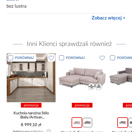
bez lustra
Zobacz więcej >
Inni Klienci sprawdzali również
PORÓWNAJ
PORÓWNAJ
PORÓWN
promocja
promocja
pro
Kuchnia narożna Stilo
Biały/Artisan
265x300x180 Cm
8 999,10 zł
Najniższa cena:
9 999,00 zł