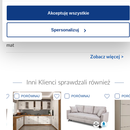
Ilość drzwi:
2-drzwiowa
Akceptuję wszystkie
Wykończenie frontów:
mat
Spersonalizuj
Wykończenie korpusu:
mat
Zobacz więcej >
Inni Klienci sprawdzali również
PORÓWNAJ
PORÓWNAJ
PORÓWN