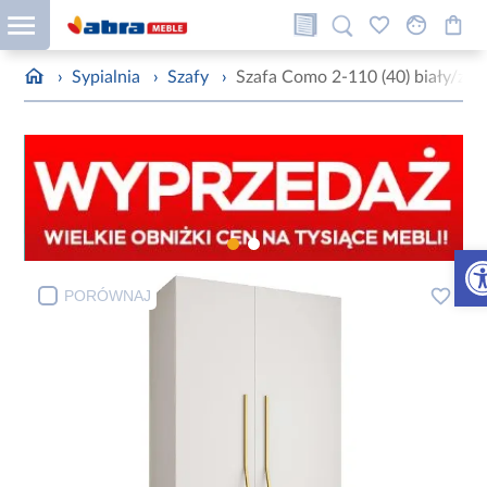
›
Sypialnia
›
Szafy
›
Szafa Como 2-110 (40) biały/zło
Otw
PORÓWNAJ