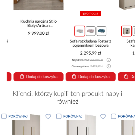
promocja
Kuchnia narożna Stilo
Biały/Artisan
265x300x180 Cm
9 999,00 zł
Sofa rozkładana Foster z
Szafa P
pojemnikiem beżowa
kaszmi
2 295,99 zł
1 69
Najniższa cena:
2 299,99 zł
Cena regularna:
2 499,99 zł
Dodaj do koszyka
Dodaj do koszyka
Dodaj
Klienci, którzy kupili ten produkt nabyli
również
PORÓWNAJ
PORÓWNAJ
PORÓWNA