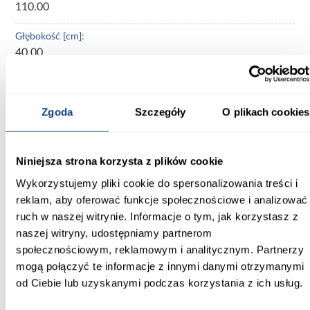
110.00
Głębokość [cm]:
40.00
Wysokość [cm]:
245.50
Zgoda
Szczegóły
O plikach cookies
Kolor frontów:
biały
Niniejsza strona korzysta z plików cookie
Kolor korpusu:
Wykorzystujemy pliki cookie do spersonalizowania treści i
biały
reklam, aby oferować funkcje społecznościowe i analizować
ruch w naszej witrynie. Informacje o tym, jak korzystasz z
Wybarwienie:
naszej witryny, udostępniamy partnerom
białe
społecznościowym, reklamowym i analitycznym. Partnerzy
mogą połączyć te informacje z innymi danymi otrzymanymi
Lustro:
bez lustra
od Ciebie lub uzyskanymi podczas korzystania z ich usług.