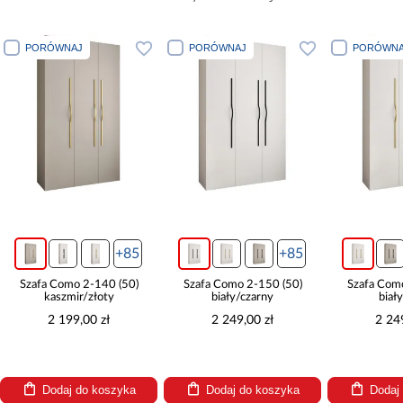
PORÓWNAJ
PORÓWNAJ
PORÓWNA
+85
+85
Szafa Como 2-140 (50)
Szafa Como 2-150 (50)
Szafa Com
kaszmir/złoty
biały/czarny
biał
2 199,00 zł
2 249,00 zł
2 24
Dodaj do koszyka
Dodaj do koszyka
Dodaj