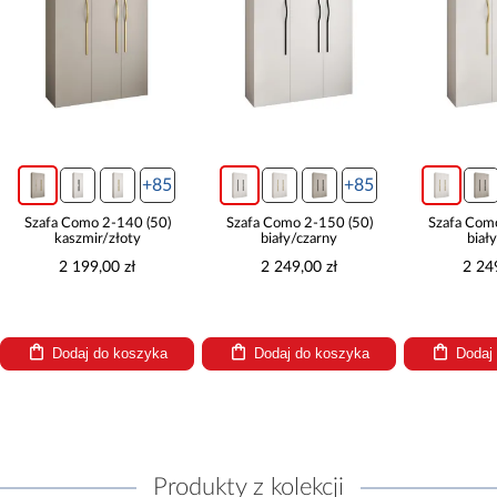
+85
+85
Szafa Como 2-140 (50)
Szafa Como 2-150 (50)
Szafa Com
kaszmir/złoty
biały/czarny
biał
2 199,00 zł
2 249,00 zł
2 24
Dodaj do koszyka
Dodaj do koszyka
Dodaj
Produkty z kolekcji