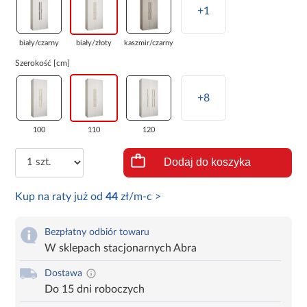
+1
biały/czarny
biały/złoty
kaszmir/czarny
Szerokość [cm]
+8
100
110
120
Dodaj do koszyka
Kup na raty już od
44
zł/m-c >
Bezpłatny odbiór towaru
W sklepach stacjonarnych Abra
Dostawa
Do 15 dni roboczych