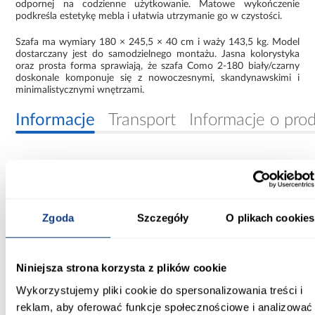
odpornej na codzienne użytkowanie. Matowe wykończenie
podkreśla estetykę mebla i ułatwia utrzymanie go w czystości.
Szafa ma wymiary 180 × 245,5 × 40 cm i waży 143,5 kg. Model
dostarczany jest do samodzielnego montażu. Jasna kolorystyka
oraz prosta forma sprawiają, że szafa Como 2-180 biały/czarny
doskonale komponuje się z nowoczesnymi, skandynawskimi i
minimalistycznymi wnętrzami.
Informacje
Transport
Informacje o pro
Szerokość [cm]:
180.00
Głębokość [cm]:
Zgoda
Szczegóły
O plikach cookies
40.00
Wysokość [cm]:
Niniejsza strona korzysta z plików cookie
245.50
Wykorzystujemy pliki cookie do spersonalizowania treści i
reklam, aby oferować funkcje społecznościowe i analizować
Kolor frontów: