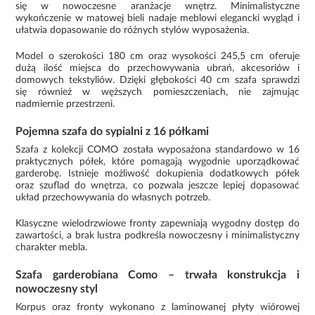
się w nowoczesne aranżacje wnętrz. Minimalistyczne
wykończenie w matowej bieli nadaje meblowi elegancki wygląd i
ułatwia dopasowanie do różnych stylów wyposażenia.
Model o szerokości 180 cm oraz wysokości 245,5 cm oferuje
dużą ilość miejsca do przechowywania ubrań, akcesoriów i
domowych tekstyliów. Dzięki głębokości 40 cm szafa sprawdzi
się również w węższych pomieszczeniach, nie zajmując
nadmiernie przestrzeni.
Pojemna szafa do sypialni z 16 półkami
Szafa z kolekcji COMO została wyposażona standardowo w 16
praktycznych półek, które pomagają wygodnie uporządkować
garderobę. Istnieje możliwość dokupienia dodatkowych półek
oraz szuflad do wnętrza, co pozwala jeszcze lepiej dopasować
układ przechowywania do własnych potrzeb.
Klasyczne wielodrzwiowe fronty zapewniają wygodny dostęp do
zawartości, a brak lustra podkreśla nowoczesny i minimalistyczny
charakter mebla.
Szafa garderobiana Como – trwała konstrukcja i
nowoczesny styl
Korpus oraz fronty wykonano z laminowanej płyty wiórowej