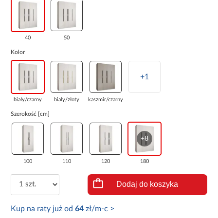
40
50
Kolor
+1
biały/czarny
biały/złoty
kaszmir/czarny
Szerokość [cm]
+8
100
110
120
180
Dodaj do koszyka
Kup na raty już od
64
zł/m-c >