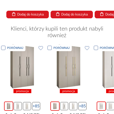
Dodaj do koszyka
Dodaj do koszyka
Dodaj
Klienci, którzy kupili ten produkt nabyli
również
PORÓWNAJ
PORÓWNAJ
PORÓWNA
promocja
promocja
pro
+85
+85