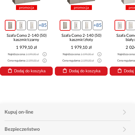
promocja
promocja
pro
+85
+85
Szafa Como 2-140 (50)
Szafa Como 2-140 (50)
Szafa Com
kaszmir/czarny
kaszmir/złoty
biały
1 979,10 zł
1 979,10 zł
2 02
Najniższa cena:
2 199,00 zł
Najniższa cena:
2 199,00 zł
Najniższa cena
Cena regularna:
2 199,00 zł
Cena regularna:
2 199,00 zł
Cena regularna
Dodaj do koszyka
Dodaj do koszyka
Dodaj
Kupuj on-line
Bezpieczeństwo