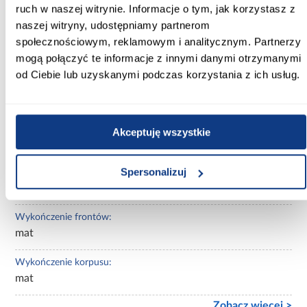
biały
ruch w naszej witrynie. Informacje o tym, jak korzystasz z
naszej witryny, udostępniamy partnerom
Kolor korpusu:
społecznościowym, reklamowym i analitycznym. Partnerzy
biały
mogą połączyć te informacje z innymi danymi otrzymanymi
od Ciebie lub uzyskanymi podczas korzystania z ich usług.
Wybarwienie:
białe
Lustro:
Akceptuję wszystkie
bez lustra
Spersonalizuj
Ilość drzwi:
kilkudrzwiowe
Wykończenie frontów:
mat
Wykończenie korpusu:
mat
Zobacz więcej >