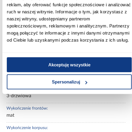
reklam, aby oferować funkcje społecznościowe i analizować
ruch w naszej witrynie. Informacje o tym, jak korzystasz z
Kolor frontów:
biały
naszej witryny, udostępniamy partnerom
społecznościowym, reklamowym i analitycznym. Partnerzy
Kolor korpusu:
mogą połączyć te informacje z innymi danymi otrzymanymi
biały
od Ciebie lub uzyskanymi podczas korzystania z ich usług.
Wybarwienie:
białe
Akceptuję wszystkie
Lustro:
bez lustra
Spersonalizuj
Ilość drzwi:
3-drzwiowa
Wykończenie frontów:
mat
Wykończenie korpusu: