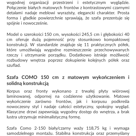
wygodnej organizacji przestrzeni i estetycznym wyglądzie.
Połączenie białych matowych frontów z kontrastowymi czarnymi
detalami nadaje meblowi wyrazisty, elegancki charakter. Prosta
forma i gładkie powierzchnie sprawiają, że szafa prezentuje się
spójnie i nowocześnie.
Model o szerokości 150 cm, wysokości 245,5 cm i głębokości 40
cm oferuje dużą pojemność przy stosunkowo kompaktowej
konstrukcji. W standardzie znajduje się 11 praktycznych półek,
które umożliwiają wygodne rozmieszczenie przechowywanych
rzeczy i utrzymanie porządku. Dodatkowo istnieje możliwość
rozbudowy wnętrza poprzez dokupienie kolejnych półek oraz
szuflad.
Szafa COMO 150 cm z matowym wykończeniem i
solidną konstrukcją
Korpus oraz fronty wykonano z trwałej płyty wiórowej
laminowanej, odpornej na codzienne użytkowanie. Matowe
wykończenie zarówno frontów, jak i korpusu podkreśla
nowoczesny styl i nadaje całości estetyczny, spokojny wygląd.
Klasyczne drzwi zapewniają wygodny dostęp do wnętrza, a brak
lustra utrzymuje minimalistyczną formę.
Szafa Como 2-150 biały/czarny waży 118,75 kg i wymaga
samodzielnego montażu. Stabilna konstrukcja oraz przemyślany