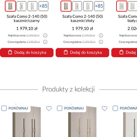
+85
+85
Szafa Como 2-140 (50)
Szafa Como 2-140 (50)
Szafa Com
kaszmir/czarny
kaszmir/złoty
biały
1 979,10 zł
1 979,10 zł
2 02
Najniższa cena:
2 199,00 zł
Najniższa cena:
2 199,00 zł
Najniższa cena
Cena regularna:
2 199,00 zł
Cena regularna:
2 199,00 zł
Cena regularna
Dodaj do koszyka
Dodaj do koszyka
Dodaj
Produkty z kolekcji
PORÓWNAJ
PORÓWNAJ
PORÓWNA