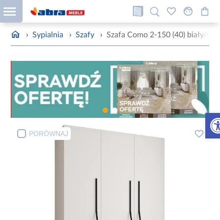
›
Sypialnia
›
Szafy
›
Szafa Como 2-150 (40) biały/cza
Otw
PORÓWNAJ