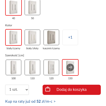
40
50
Kolor
+1
biały/czarny
biały/złoty
kaszmir/czarny
Szerokość [cm]
+8
100
110
120
150
Dodaj do koszyka
Kup na raty już od
52
zł/m-c >