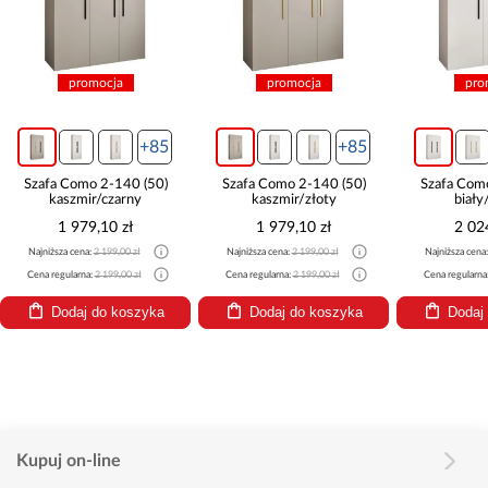
promocja
promocja
pro
+85
+85
Szafa Como 2-140 (50)
Szafa Como 2-140 (50)
Szafa Com
kaszmir/czarny
kaszmir/złoty
biały
1 979,10 zł
1 979,10 zł
2 02
Najniższa cena:
2 199,00 zł
Najniższa cena:
2 199,00 zł
Najniższa cena
Cena regularna:
2 199,00 zł
Cena regularna:
2 199,00 zł
Cena regularna
Dodaj do koszyka
Dodaj do koszyka
Dodaj
Kupuj on-line