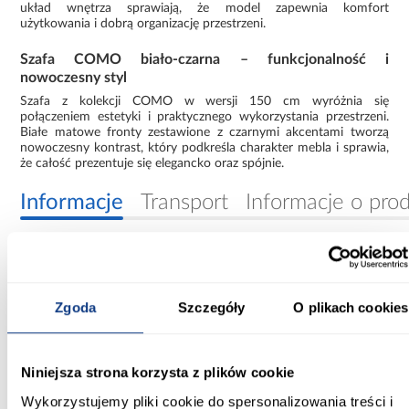
układ wnętrza sprawiają, że model zapewnia komfort
użytkowania i dobrą organizację przestrzeni.
Szafa COMO biało-czarna – funkcjonalność i
nowoczesny styl
Szafa z kolekcji COMO w wersji 150 cm wyróżnia się
połączeniem estetyki i praktycznego wykorzystania przestrzeni.
Białe matowe fronty zestawione z czarnymi akcentami tworzą
nowoczesny kontrast, który podkreśla charakter mebla i sprawia,
że całość prezentuje się elegancko oraz spójnie.
Informacje
Transport
Informacje o pro
Szerokość [cm]:
150.00
Zgoda
Szczegóły
O plikach cookies
Głębokość [cm]:
40.00
Niniejsza strona korzysta z plików cookie
Wysokość [cm]:
Wykorzystujemy pliki cookie do spersonalizowania treści i
245.50