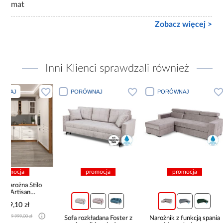
mat
Zobacz więcej >
Inni Klienci sprawdzali również
PORÓWNAJ
PORÓWNAJ
PORÓWN
promocja
promocja
pro
Sofa rozkładana Foster z
Narożnik z funkcją spania
Narożnik 