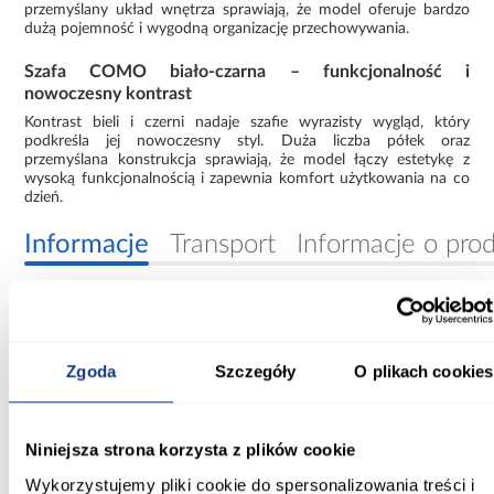
przemyślany układ wnętrza sprawiają, że model oferuje bardzo
dużą pojemność i wygodną organizację przechowywania.
Szafa COMO biało-czarna – funkcjonalność i
nowoczesny kontrast
Kontrast bieli i czerni nadaje szafie wyrazisty wygląd, który
podkreśla jej nowoczesny styl. Duża liczba półek oraz
przemyślana konstrukcja sprawiają, że model łączy estetykę z
wysoką funkcjonalnością i zapewnia komfort użytkowania na co
dzień.
Informacje
Transport
Informacje o pro
Szerokość [cm]:
170.00
Zgoda
Szczegóły
O plikach cookies
Głębokość [cm]:
40.00
Niniejsza strona korzysta z plików cookie
Wysokość [cm]:
Wykorzystujemy pliki cookie do spersonalizowania treści i
245.50