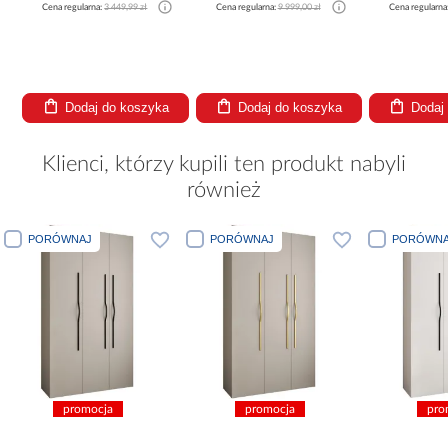
Cena regularna:
3 449,99 zł
Cena regularna:
9 999,00 zł
Cena regularna
Dodaj do koszyka
Dodaj do koszyka
Dodaj
Klienci, którzy kupili ten produkt nabyli
również
PORÓWNAJ
PORÓWNAJ
PORÓWNA
promocja
promocja
pro