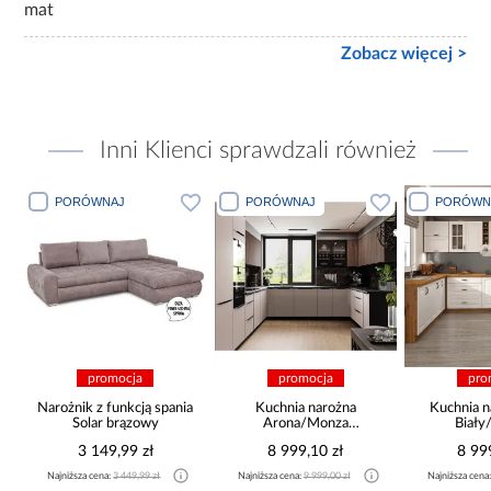
mat
Zobacz więcej >
Inni Klienci sprawdzali również
PORÓWNAJ
PORÓWNAJ
PORÓWN
promocja
promocja
pro
Narożnik z funkcją spania
Kuchnia narożna
Kuchnia n
Solar brązowy
Arona/Monza
Biały
375x325x225
265x30
3 149,99 zł
8 999,10 zł
8 99
Najniższa cena:
3 449,99 zł
Najniższa cena:
9 999,00 zł
Najniższa cena
a