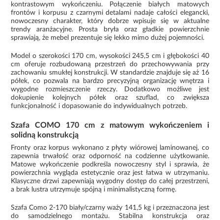
kontrastowym wykończeniu. Połączenie białych matowych
frontów i korpusu z czarnymi detalami nadaje całości elegancki,
nowoczesny charakter, który dobrze wpisuje się w aktualne
trendy aranżacyjne. Prosta bryła oraz gładkie powierzchnie
sprawiają, że mebel prezentuje się lekko mimo dużej pojemności.
Model o szerokości 170 cm, wysokości 245,5 cm i głębokości 40
cm oferuje rozbudowaną przestrzeń do przechowywania przy
zachowaniu smukłej konstrukcji. W standardzie znajduje się aż 16
półek, co pozwala na bardzo precyzyjną organizację wnętrza i
wygodne rozmieszczenie rzeczy. Dodatkowo możliwe jest
dokupienie kolejnych półek oraz szuflad, co zwiększa
funkcjonalność i dopasowanie do indywidualnych potrzeb.
Szafa COMO 170 cm z matowym wykończeniem i
solidną konstrukcją
Fronty oraz korpus wykonano z płyty wiórowej laminowanej, co
zapewnia trwałość oraz odporność na codzienne użytkowanie.
Matowe wykończenie podkreśla nowoczesny styl i sprawia, że
powierzchnia wygląda estetycznie oraz jest łatwa w utrzymaniu.
Klasyczne drzwi zapewniają wygodny dostęp do całej przestrzeni,
a brak lustra utrzymuje spójną i minimalistyczną formę.
Szafa Como 2-170 biały/czarny waży 141,5 kg i przeznaczona jest
do samodzielnego montażu. Stabilna konstrukcja oraz