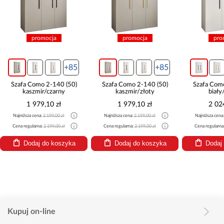
promocja
promocja
pro
+85
+85
Szafa Como 2-140 (50)
Szafa Como 2-140 (50)
Szafa Com
kaszmir/czarny
kaszmir/złoty
biały
1 979,10 zł
1 979,10 zł
2 02
Najniższa cena:
2 199,00 zł
Najniższa cena:
2 199,00 zł
Najniższa cena
Cena regularna:
2 199,00 zł
Cena regularna:
2 199,00 zł
Cena regularna
Dodaj do koszyka
Dodaj do koszyka
Dodaj
Kupuj on-line