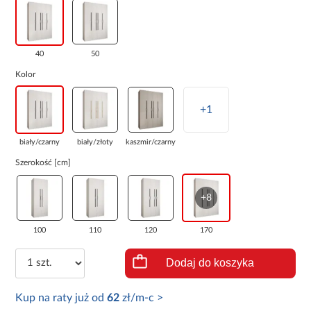
40
50
Kolor
+1
biały/czarny
biały/złoty
kaszmir/czarny
Szerokość [cm]
+8
100
110
120
170
Dodaj do koszyka
Kup na raty już od
62
zł/m-c >