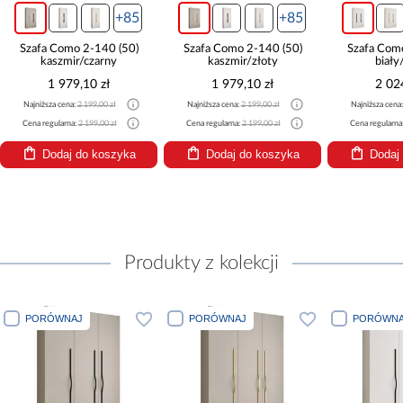
+85
+85
Szafa Como 2-140 (50)
Szafa Como 2-140 (50)
Szafa Com
kaszmir/czarny
kaszmir/złoty
biały
1 979,10 zł
1 979,10 zł
2 02
Najniższa cena:
2 199,00 zł
Najniższa cena:
2 199,00 zł
Najniższa cena
Cena regularna:
2 199,00 zł
Cena regularna:
2 199,00 zł
Cena regularna
Dodaj do koszyka
Dodaj do koszyka
Dodaj
Produkty z kolekcji
PORÓWNAJ
PORÓWNAJ
PORÓWNA