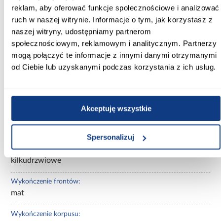
reklam, aby oferować funkcje społecznościowe i analizować
ruch w naszej witrynie. Informacje o tym, jak korzystasz z
Kolor frontów:
biały
naszej witryny, udostępniamy partnerom
społecznościowym, reklamowym i analitycznym. Partnerzy
Kolor korpusu:
mogą połączyć te informacje z innymi danymi otrzymanymi
biały
od Ciebie lub uzyskanymi podczas korzystania z ich usług.
Wybarwienie:
białe
Akceptuję wszystkie
Lustro:
bez lustra
Spersonalizuj
Ilość drzwi:
kilkudrzwiowe
Wykończenie frontów:
mat
Wykończenie korpusu: