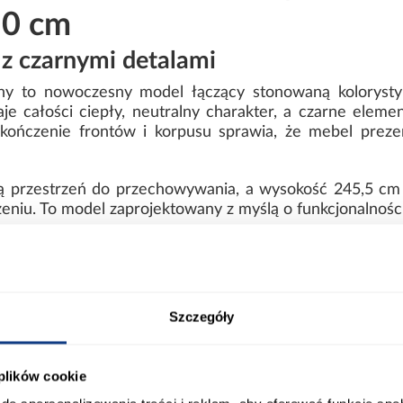
50 cm
z czarnymi detalami
ny to nowoczesny model łączący stonowaną kolorystyk
e całości ciepły, neutralny charakter, a czarne eleme
kończenie frontów i korpusu sprawia, że mebel prezent
 przestrzeń do przechowywania, a wysokość 245,5 cm
niu. To model zaprojektowany z myślą o funkcjonalności 
omo – praktyczne wnętrze
je klasycznych drzwi, które umożliwiają wygodny dos
ę ubrań i dodatków, a głębokość 50 cm pozwala na ko
Szczegóły
istyczny charakter i podkreśla jednolitą, nowoczesną fo
 plików cookie
enną wygodą użytkowania.