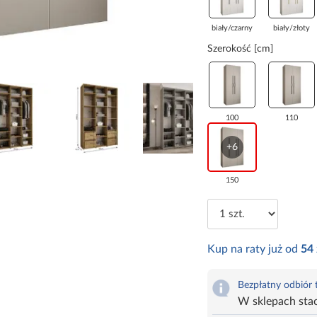
biały/czarny
biały/złoty
Szerokość [cm]
100
110
+6
150
Kup na raty już od
54
Bezpłatny odbiór
W sklepach sta