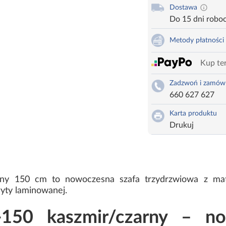
Dostawa
Do 15 dni robo
Metody płatności
Kup ter
Zadzwoń i zamów
660 627 627
Karta produktu
Drukuj
rny 150 cm to nowoczesna szafa trzydrzwiowa z m
łyty laminowanej.
150 kaszmir/czarny – no