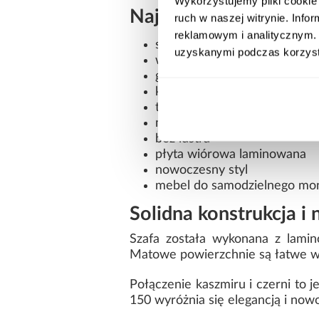
Wykorzystujemy pliki cookie 
Najważniejsze cechy 
ruch w naszej witrynie. Inf
reklamowym i analitycznym. 
szerokość: 150 cm
uzyskanymi podczas korzysta
wysokość: 245,5 cm
głębokość: 50 cm
kolor: kaszmir z czarnymi e
trzydrzwiowa konstrukcja
matowe wykończenie frontów
bez lustra
płyta wiórowa laminowana
nowoczesny styl
mebel do samodzielnego mo
Solidna konstrukcja 
Szafa została wykonana z lamin
Matowe powierzchnie są łatwe w 
Połączenie kaszmiru i czerni to
150 wyróżnia się elegancją i no