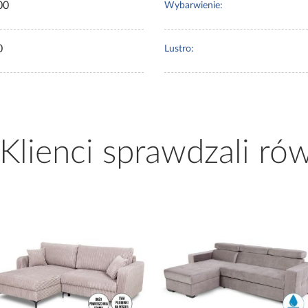
00
Wybarwienie:
0
Lustro:
 Klienci sprawdzali ró