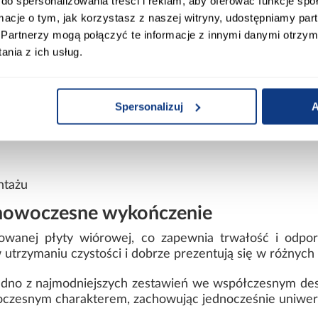
do spersonalizowania treści i reklam, aby oferować funkcje sp
szafy Como 2-150
ormacje o tym, jak korzystasz z naszej witryny, udostępniamy p
Partnerzy mogą połączyć te informacje z innymi danymi otrzym
nia z ich usług.
lementami
Spersonalizuj
A
 i korpusu
ntażu
i nowoczesne wykończenie
owanej płyty wiórowej, co zapewnia trwałość i odpo
utrzymaniu czystości i dobrze prezentują się w różnyc
 jedno z najmodniejszych zestawień we współczesnym des
woczesnym charakterem, zachowując jednocześnie uniwer