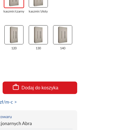
kaszmir/czarny
kaszmir/złoty
120
130
140
Dodaj do koszyka
zł/m-c >
 towaru
cjonarnych Abra