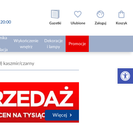
o 20:00
Gazetki
Ulubione
Zaloguj
Koszyk
nika
Wykończenie
Dekoracje
Promocje
wnętrz
i lampy
lacja
) kaszmir/czarny
Otwórz 
Więcej