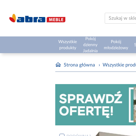
Pokój
Wszystkie
Pokój
dzienny
S
produkty
młodzieżowy
Jadalnia
Strona główna
›
Wszystkie prod