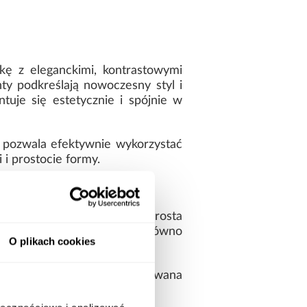
ę z eleganckimi, kontrastowymi
nty podkreślają nowoczesny styl i
uje się estetycznie i spójnie w
 pozwala efektywnie wykorzystać
i prostocie formy.
tęp do całej zawartości. Prosta
mfortowe przechowywanie zarówno
O plikach cookies
rmę. Szafa została zaprojektowana