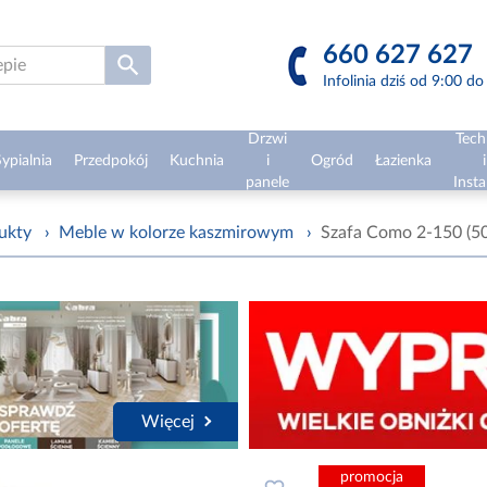
660 627 627
Infolinia dziś od 9:00 d
Drzwi
Tech
ypialnia
Przedpokój
Kuchnia
i
Ogród
Łazienka
i
panele
Insta
ukty
›
Meble w kolorze kaszmirowym
›
Szafa Como 2-150 (50
Więcej
promocja