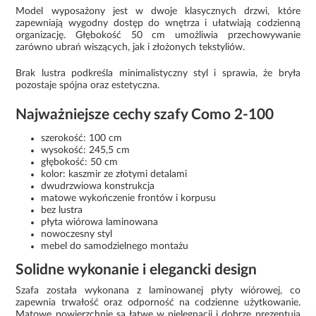
Model wyposażony jest w dwoje klasycznych drzwi, które
zapewniają wygodny dostęp do wnętrza i ułatwiają codzienną
organizację. Głębokość 50 cm umożliwia przechowywanie
zarówno ubrań wiszących, jak i złożonych tekstyliów.
Brak lustra podkreśla minimalistyczny styl i sprawia, że bryła
pozostaje spójna oraz estetyczna.
Najważniejsze cechy szafy Como 2-100
szerokość: 100 cm
wysokość: 245,5 cm
głębokość: 50 cm
kolor: kaszmir ze złotymi detalami
dwudrzwiowa konstrukcja
matowe wykończenie frontów i korpusu
bez lustra
płyta wiórowa laminowana
nowoczesny styl
mebel do samodzielnego montażu
Solidne wykonanie i elegancki design
Szafa została wykonana z laminowanej płyty wiórowej, co
zapewnia trwałość oraz odporność na codzienne użytkowanie.
Matowe powierzchnie są łatwe w pielęgnacji i dobrze prezentują