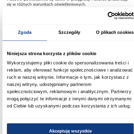
się w różnych warunkach oświetleniowych.
Połączenie kaszmiru i złota to modne zestawienie, które nadaje
meblowi elegancki i nowoczesny charakter.
Zgoda
Szczegóły
O plikach cookies
Funkcjonalna szafa Como 2-100
Szafa Como 2-100 kaszmir/złoty to kompaktowe i praktyczne
rozwiązanie, które łączy niewielkie wymiary z funkcjonalnością.
Jej estetyczny design i solidne wykonanie sprawiają, że dobrze
Niniejsza strona korzysta z plików cookie
sprawdza się w codziennym użytkowaniu.
Wykorzystujemy pliki cookie do spersonalizowania treści i
Informacje
Transport
Informacje o pro
reklam, aby oferować funkcje społecznościowe i analizować
ruch w naszej witrynie. Informacje o tym, jak korzystasz z
naszej witryny, udostępniamy partnerom
Kształt:
społecznościowym, reklamowym i analitycznym. Partnerzy
proste
mogą połączyć te informacje z innymi danymi otrzymanymi
od Ciebie lub uzyskanymi podczas korzystania z ich usług.
Rodzaj drzwi:
uchylne
Oświetlenie:
Akceptuję wszystkie