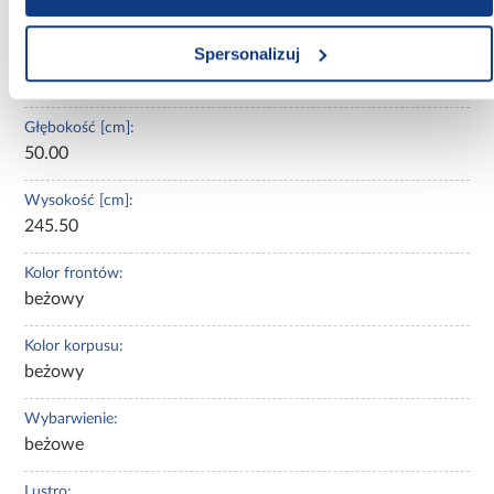
Nie
Spersonalizuj
Szerokość [cm]:
100.00
Głębokość [cm]:
50.00
Wysokość [cm]:
245.50
Kolor frontów:
beżowy
Kolor korpusu:
beżowy
Wybarwienie:
beżowe
Lustro: