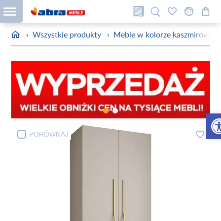
›
Wszystkie produkty
›
Meble w kolorze kaszmirowym
Otw
PORÓWNAJ