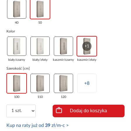
40
50
Kolor
+1
biały/czarny
biały/złoty
kaszmir/czarny
kaszmir/złoty
Szerokość [cm]
+8
100
110
120
Dodaj do koszyka
Kup na raty już od
39
zł/m-c >