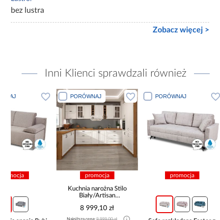
bez lustra
Zobacz więcej >
Inni Klienci sprawdzali również
PORÓWNAJ
PORÓWNAJ
PORÓWN
promocja
promocja
pro
Kuchnia narożna Stilo
Biały/Artisan
265x300x180 Cm
8 999,10 zł
Najniższa cena:
9 999,00 zł