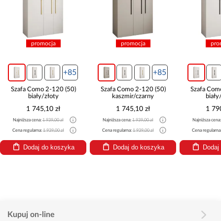
promocja
promocja
pro
+85
+85
Szafa Como 2-120 (50)
Szafa Como 2-120 (50)
Szafa Com
biały/złoty
kaszmir/czarny
biały
1 745,10 zł
1 745,10 zł
1 79
Najniższa cena:
1 939,00 zł
Najniższa cena:
1 939,00 zł
Najniższa cena
Cena regularna:
1 939,00 zł
Cena regularna:
1 939,00 zł
Cena regularna
Dodaj do koszyka
Dodaj do koszyka
Dodaj
Kupuj on-line