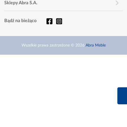
Sklepy Abra S.A.
Bądź na bieżąco
Wszelkie prawa zastrzeżone © 2026
Abra Meble
660 627 6
Infolinia dziś od 9