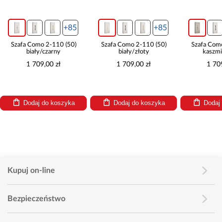
+85
+85
Szafa Como 2-110 (50)
Szafa Como 2-110 (50)
Szafa Com
biały/czarny
biały/złoty
kaszmi
1 709,00 zł
1 709,00 zł
1 70
Dodaj do koszyka
Dodaj do koszyka
Dodaj
Kupuj on-line
Bezpieczeństwo