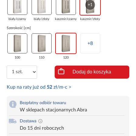
+1
biały/czarny
biały/złoty
kaszmir/czarny
kaszmir/złoty
Szerokość [cm]
+8
100
110
120
Dodaj do koszyka
Kup na raty już od
52
zł/m-c >
Bezpłatny odbiór towaru
W sklepach stacjonarnych Abra
Dostawa
Do 15 dni roboczych