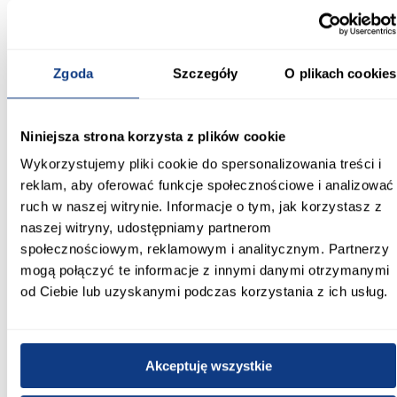
Funkcjonalna szafa Como 2-120
Szafa Como 2-120 kaszmir/złoty to praktyczne i estetyczne
rozwiązanie, które łączy kompaktowe wymiary z
funkcjonalnością. Jej nowoczesny design i solidne wykonanie
Zgoda
Szczegóły
O plikach cookies
sprawiają, że dobrze sprawdza się w codziennym użytkowaniu i
organizacji przestrzeni.
Informacje
Transport
Informacje o pro
Niniejsza strona korzysta z plików cookie
Wykorzystujemy pliki cookie do spersonalizowania treści i
reklam, aby oferować funkcje społecznościowe i analizować
Kształt:
proste
ruch w naszej witrynie. Informacje o tym, jak korzystasz z
naszej witryny, udostępniamy partnerom
Rodzaj drzwi:
społecznościowym, reklamowym i analitycznym. Partnerzy
uchylne
mogą połączyć te informacje z innymi danymi otrzymanymi
od Ciebie lub uzyskanymi podczas korzystania z ich usług.
Oświetlenie:
Nie
Szerokość [cm]:
Akceptuję wszystkie
120.00