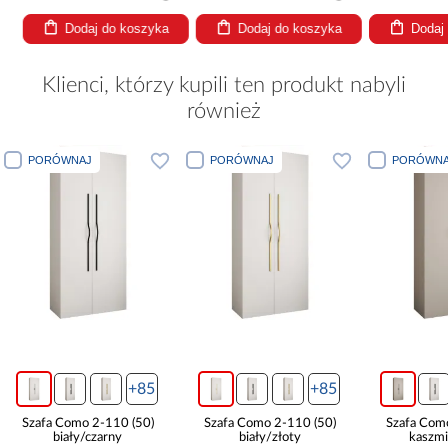
Dodaj do koszyka
Dodaj do koszyka
Dodaj
Klienci, którzy kupili ten produkt nabyli
również
PORÓWNAJ
PORÓWNAJ
PORÓWNA
+85
+85
Szafa Como 2-110 (50)
Szafa Como 2-110 (50)
Szafa Com
biały/czarny
biały/złoty
kaszmi