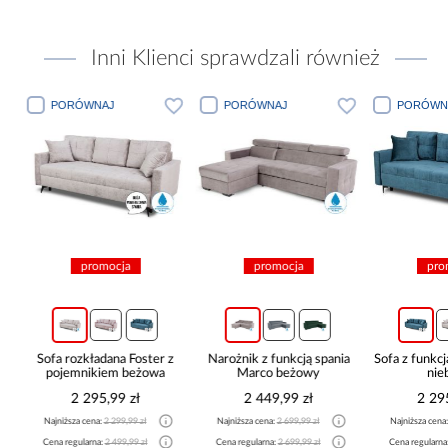
Inni Klienci sprawdzali również
PORÓWNAJ
PORÓWNAJ
PORÓWN
promocja
promocja
pro
c
Sofa rozkładana Foster z
Narożnik z funkcją spania
Sofa z funkcj
pojemnikiem beżowa
Marco beżowy
nie
2 295,99 zł
2 449,99 zł
2 29
Najniższa cena:
2 299,99 zł
Najniższa cena:
2 699,99 zł
Najniższa cena
Cena regularna:
2 499,99 zł
Cena regularna:
2 699,99 zł
Cena regularna