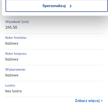
Spersonalizuj
Głębokość [cm]:
50.00
Wysokość [cm]:
245.50
Kolor frontów:
beżowy
Kolor korpusu:
beżowy
Wybarwienie:
beżowe
Lustro:
bez lustra
Zobacz więcej >