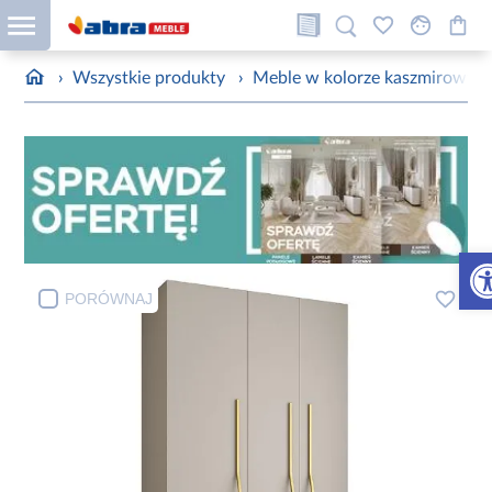
›
Wszystkie produkty
›
Meble w kolorze kaszmirowym
Otw
PORÓWNAJ