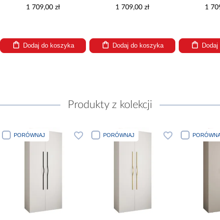
1 709,00 zł
1 709,00 zł
1 70
Dodaj do koszyka
Dodaj do koszyka
Dodaj
Produkty z kolekcji
PORÓWNAJ
PORÓWNAJ
PORÓWNA