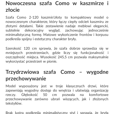
Nowoczesna szafa Como w kaszmirze i
złocie
Szafa Como 2-120 kaszmir/złoty to kompaktowy model o
nowoczesnym charakterze, który łączy ciepły odcień kaszmiru ze
złotymi detalami. Takie zestawienie nadaje meblowi elegancki,
subtelnie dekoracyjny wygląd, zachowując jednocześnie
minimalistyczną formę. Matowe wykończenie frontów i korpusu
podkreśla spójny i estetyczny charakter bryły.
Szerokość 120 cm sprawia, że szafa dobrze sprawdza się w
mniejszych przestrzeniach, gdzie liczy się funkcjonalność i
oszczędność miejsca. Wysokość 245,5 cm pozwala maksymalnie
wykorzystać przestrzeń w pionie.
Trzydrzwiowa szafa Como – wygodne
przechowywanie
Model wyposażony jest w troje klasycznych drzwi, które
zapewniają wygodny dostęp do wnętrza i ułatwiają organizację
rzeczy. Głębokość 50 cm pozwala na komfortowe
przechowywanie zarówno ubrań wiszących, jak i złożonych
tekstyliów.
Brak lustra podkreśla minimalistyczny styl i sprawia, że bryła