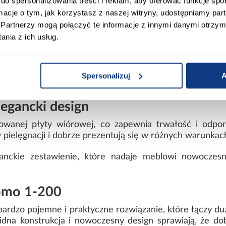
do spersonalizowania treści i reklam, aby oferować funkcje sp
ormacje o tym, jak korzystasz z naszej witryny, udostępniamy p
mi
Partnerzy mogą połączyć te informacje z innymi danymi otrzym
nia z ich usług.
 i korpusu
Spersonalizuj
A
ntażu
legancki design
owanej płyty wiórowej, co zapewnia trwałość i odpo
pielęgnacji i dobrze prezentują się w różnych warunkac
eganckie zestawienie, które nadaje meblowi nowoczesn
Como 1-200
bardzo pojemne i praktyczne rozwiązanie, które łączy 
lidna konstrukcja i nowoczesny design sprawiają, że d