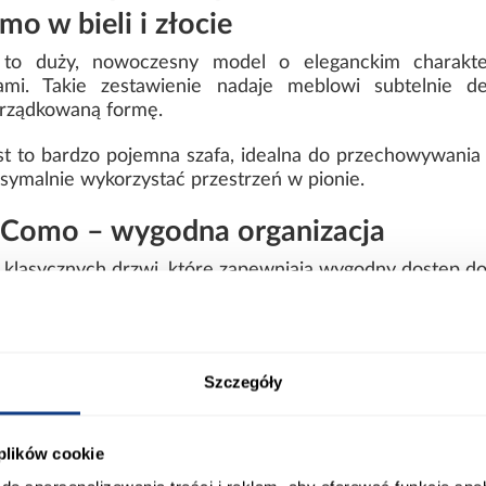
 w bieli i złocie
 to duży, nowoczesny model o eleganckim charakte
ami. Takie zestawienie nadaje meblowi subtelnie de
orządkowaną formę.
t to bardzo pojemna szafa, idealna do przechowywania wi
ymalnie wykorzystać przestrzeń w pionie.
 Como – wygodna organizacja
 klasycznych drzwi, które zapewniają wygodny dostęp do 
 rzeczy. Głębokość 50 cm pozwala na komfortowe u
iów.
zny styl i sprawia, że bryła pozostaje spójna oraz estety
Szczegóły
szafy Como 1-200
 plików cookie