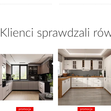
 Klienci sprawdzali ró
promocja
promocja