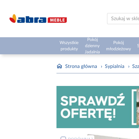
Pokój
Wszystkie
Pokój
dzienny
S
produkty
młodzieżowy
Jadalnia
Strona główna
›
Sypialnia
›
Sz