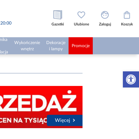
o 20:00
Gazetki
Ulubione
Zaloguj
Koszyk
nika
Wykończenie
Dekoracje
Promocje
wnętrz
i lampy
lacja
Otwórz 
Więcej