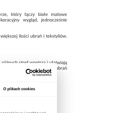
rze, który łączy białe matowe
koracyjny wygląd, jednocześnie
ększej ilości ubrań i tekstyliów.
różnych stref wnętrza i ułatwiają
żytkowanie zarówno dla ubrań
czna.
O plikach cookies