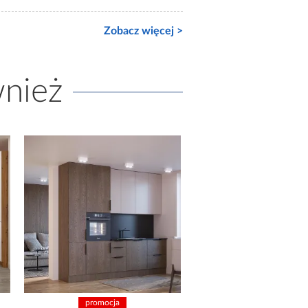
Zobacz więcej >
wnież
promocja
promocja