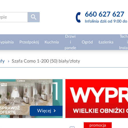
660 627 627
Infolinia dziś od 9:00 d
Drzwi
Tech
ypialnia
Przedpokój
Kuchnia
i
Ogród
Łazienka
i
panele
Insta
afy
›
Szafa Como 1-200 (50) biały/złoty
Więcej
promocja