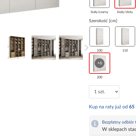
biały/czarny
biały/złoty
Szerokość [cm]
100
110
+6
200
Kup na raty już od
65
Bezpłatny odbiór
W sklepach sta