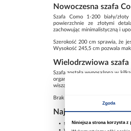
Nowoczesna szafa Como
Szafa Como 1-200 biały/złoty
powierzchnie ze złotymi detal
zachowując minimalistyczną i up
Szerokość 200 cm sprawia, że jes
Wysokość 245,5 cm pozwala maks
Wielodrzwiowa szafa
Szafa została wyposażona w kilka
organizację przechowywanych
wiszących, jak i złożonych tekstyl
Brak lustra podkreśla minimalistyc
Zgoda
Najważniejsze cechy 
Niniejsza strona korzysta z
szerokość: 200 cm
wysokość: 245,5 cm