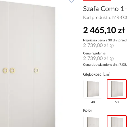
Szafa Como 1-2
Kod produktu:
MR-00
2 465,10 zł
Najniższa cena z 30 dni przed
2 739,00 zł
Cena regularna
2 739,00 zł
Cena obowiązuje w dn.: 7.08
Głębokość [cm]
40
50
Kolor