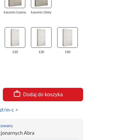
kaszmir/czarny
kaszmir/złoty
120
130
140
Dodaj do koszyka
zł/m-c >
 towaru
cjonarnych Abra