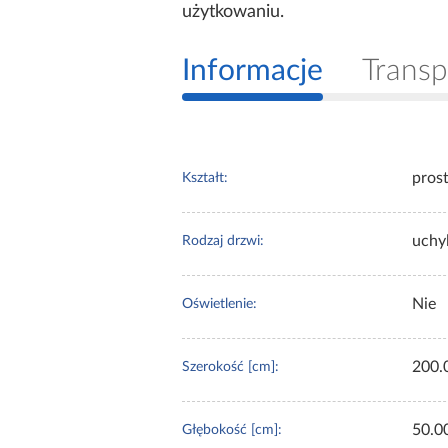
użytkowaniu.
Informacje
Transp
pros
Kształt:
uchy
Rodzaj drzwi:
Nie
Oświetlenie:
200.
Szerokość [cm]:
50.0
Głębokość [cm]: