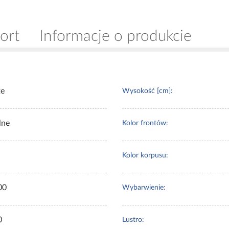
ort
Informacje o produkcie
te
Wysokość [cm]:
lne
Kolor frontów:
Kolor korpusu:
00
Wybarwienie:
0
Lustro: