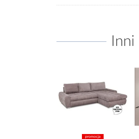
Inni
promocja
promocja