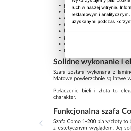
Wykorzystujemy pliki cookie 
głębokość: 50 cm
ruch w naszej witrynie. Inf
kolor: biały ze złotymi detala
reklamowym i analitycznym. 
wielodrzwiowa konstrukcja
uzyskanymi podczas korzysta
matowe wykończenie frontów
bez lustra
płyta wiórowa laminowana
nowoczesny styl
mebel do samodzielnego mo
Solidne wykonanie i e
Szafa została wykonana z lamin
Matowe powierzchnie są łatwe w 
Połączenie bieli i złota to el
charakter.
Funkcjonalna szafa 
Szafa Como 1-200 biały/złoty to 
z estetycznym wyglądem. Jej so