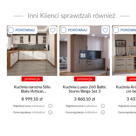
Inni Klienci sprawdzali również
PORÓWNAJ
PORÓWNAJ
PORÓWN
promocja
promocja
pro
Kuchnia narożna Stilo
Kuchnia Luxeo 260 Baltic
Kuchnia Ar
Biały/Artisan
Storm/Beige Set 3
cm be
265x300x180 Cm
8 999,10 zł
3 860,10 zł
3 43
Najniższa cena:
9 999,00 zł
Najniższa cena:
4 289,00 zł
Najniższa cena
Cena regularna:
9 999,00 zł
Cena regularna:
4 289,00 zł
Cena regularna