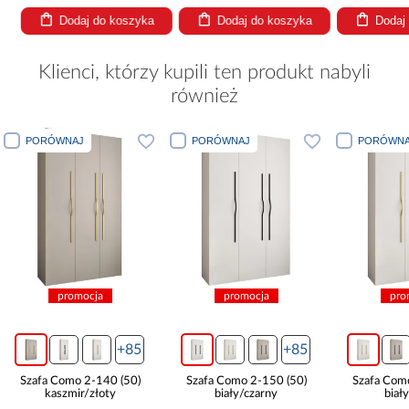
Dodaj do koszyka
Dodaj do koszyka
Dodaj
Klienci, którzy kupili ten produkt nabyli
również
PORÓWNAJ
PORÓWNAJ
PORÓWNA
promocja
promocja
pro
+85
+85
Szafa Como 2-140 (50)
Szafa Como 2-150 (50)
Szafa Com
kaszmir/złoty
biały/czarny
biał