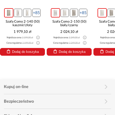
+85
+85
Szafa Como 2-140 (50)
Szafa Como 2-150 (50)
Szafa Com
kaszmir/złoty
biały/czarny
biał
1 979,10 zł
2 024,10 zł
2 02
Najniższa cena:
2 199,00 zł
Najniższa cena:
2 249,00 zł
Najniższa cena
Cena regularna:
2 199,00 zł
Cena regularna:
2 249,00 zł
Cena regularna
Dodaj do koszyka
Dodaj do koszyka
Dodaj
Kupuj on-line
Bezpieczeństwo