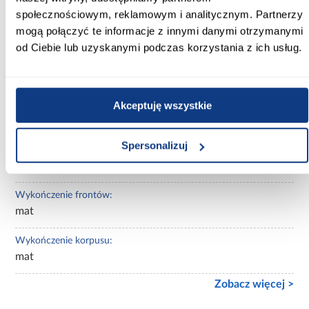
społecznościowym, reklamowym i analitycznym. Partnerzy
Kolor korpusu:
biały
mogą połączyć te informacje z innymi danymi otrzymanymi
od Ciebie lub uzyskanymi podczas korzystania z ich usług.
Wybarwienie:
białe
Akceptuję wszystkie
Lustro:
bez lustra
Spersonalizuj
Ilość drzwi:
kilkudrzwiowe
Wykończenie frontów:
mat
Wykończenie korpusu:
mat
Zobacz więcej >