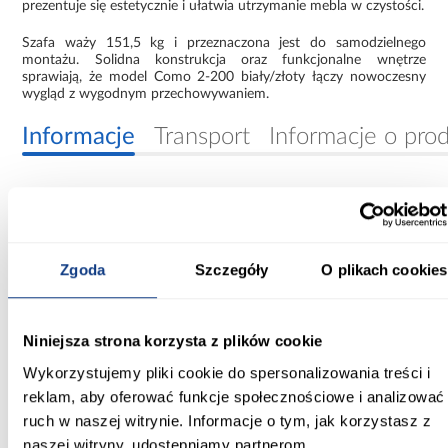
prezentuje się estetycznie i ułatwia utrzymanie mebla w czystości.
Szafa waży 151,5 kg i przeznaczona jest do samodzielnego
montażu. Solidna konstrukcja oraz funkcjonalne wnętrze
sprawiają, że model Como 2-200 biały/złoty łączy nowoczesny
wygląd z wygodnym przechowywaniem.
Informacje
Transport
Informacje o pro
Szerokość [cm]:
200.00
Zgoda
Szczegóły
O plikach cookies
Głębokość [cm]:
40.00
Wysokość [cm]:
Niniejsza strona korzysta z plików cookie
245.50
Wykorzystujemy pliki cookie do spersonalizowania treści i
reklam, aby oferować funkcje społecznościowe i analizować
Kolor frontów:
ruch w naszej witrynie. Informacje o tym, jak korzystasz z
biały
naszej witryny, udostępniamy partnerom