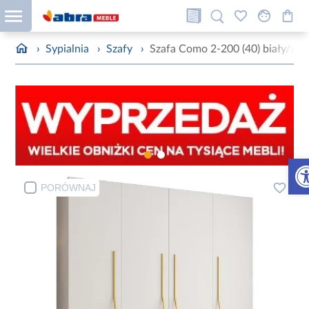
›
Sypialnia
›
Szafy
›
Szafa Como 2-200 (40) biały/zło
Otw
PORÓWNAJ