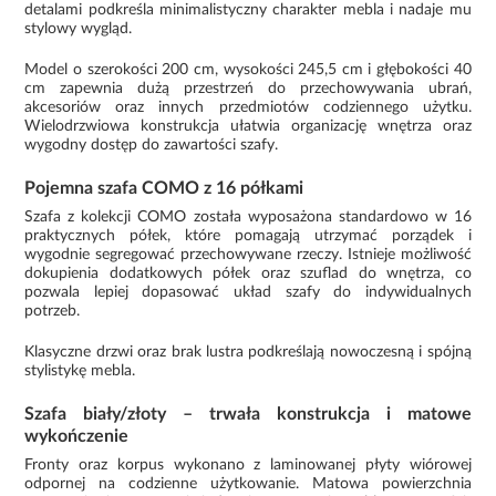
detalami podkreśla minimalistyczny charakter mebla i nadaje mu
stylowy wygląd.
Model o szerokości 200 cm, wysokości 245,5 cm i głębokości 40
cm zapewnia dużą przestrzeń do przechowywania ubrań,
akcesoriów oraz innych przedmiotów codziennego użytku.
Wielodrzwiowa konstrukcja ułatwia organizację wnętrza oraz
wygodny dostęp do zawartości szafy.
Pojemna szafa COMO z 16 półkami
Szafa z kolekcji COMO została wyposażona standardowo w 16
praktycznych półek, które pomagają utrzymać porządek i
wygodnie segregować przechowywane rzeczy. Istnieje możliwość
dokupienia dodatkowych półek oraz szuflad do wnętrza, co
pozwala lepiej dopasować układ szafy do indywidualnych
potrzeb.
Klasyczne drzwi oraz brak lustra podkreślają nowoczesną i spójną
stylistykę mebla.
Szafa biały/złoty – trwała konstrukcja i matowe
wykończenie
Fronty oraz korpus wykonano z laminowanej płyty wiórowej
odpornej na codzienne użytkowanie. Matowa powierzchnia