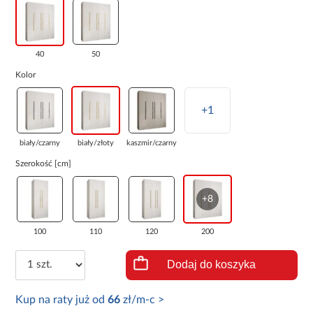
40
50
Kolor
+1
biały/czarny
biały/złoty
kaszmir/czarny
Szerokość [cm]
+8
100
110
120
200
Dodaj do koszyka
Kup na raty już od
66
zł/m-c >