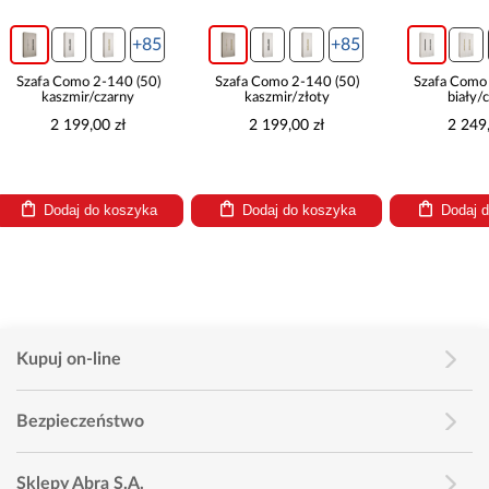
+85
+85
Szafa Como 2-140 (50)
Szafa Como 2-150 (50)
Szafa Com
kaszmir/złoty
biały/czarny
biał
2 199,00 zł
2 249,00 zł
2 24
Dodaj do koszyka
Dodaj do koszyka
Dodaj
Kupuj on-line
Bezpieczeństwo
Sklepy Abra S.A.