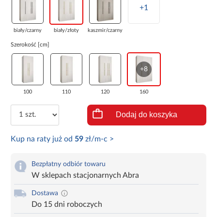
+1
biały/czarny
biały/złoty
kaszmir/czarny
Szerokość [cm]
+8
100
110
120
160
Dodaj do koszyka
Kup na raty już od
59
zł/m-c >
Bezpłatny odbiór towaru
W sklepach stacjonarnych Abra
Dostawa
Do 15 dni roboczych