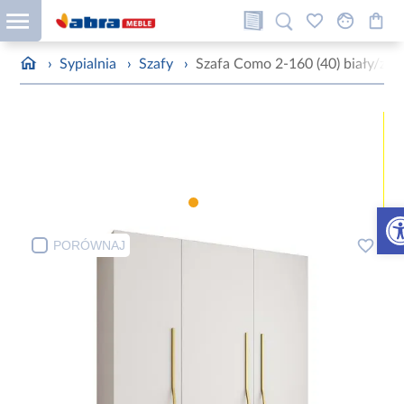
›
Sypialnia
›
Szafy
›
Szafa Como 2-160 (40) biały/zło
Otw
PORÓWNAJ