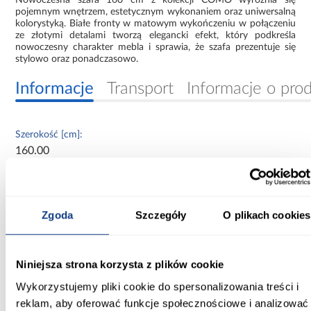
pojemnym wnętrzem, estetycznym wykonaniem oraz uniwersalną
kolorystyką. Białe fronty w matowym wykończeniu w połączeniu
ze złotymi detalami tworzą elegancki efekt, który podkreśla
nowoczesny charakter mebla i sprawia, że szafa prezentuje się
stylowo oraz ponadczasowo.
Informacje
Transport
Informacje o pro
Szerokość [cm]:
160.00
Głębokość [cm]:
40.00
Zgoda
Szczegóły
O plikach cookies
Wysokość [cm]:
245.50
Niniejsza strona korzysta z plików cookie
Kolor frontów:
Wykorzystujemy pliki cookie do spersonalizowania treści i
biały
reklam, aby oferować funkcje społecznościowe i analizować