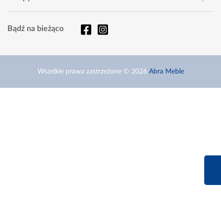
Bądź na bieżąco
Wszelkie prawa zastrzeżone © 2026
Abra Meble
660 627 6
Infolinia dziś od 9