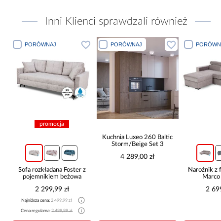
Inni Klienci sprawdzali również
PORÓWNAJ
PORÓWNAJ
PORÓWN
promocja
Kuchnia Luxeo 260 Baltic
Storm/Beige Set 3
4 289,00 zł
Sofa rozkładana Foster z
Narożnik z 
pojemnikiem beżowa
Marco
2 299,99 zł
2 69
Najniższa cena:
2 499,99 zł
Cena regularna:
2 499,99 zł