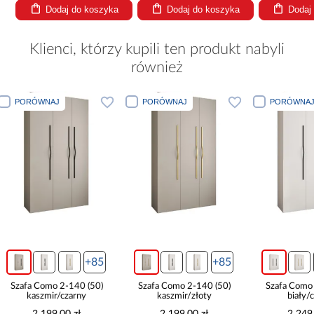
Dodaj do koszyka
Dodaj do koszyka
Dodaj
Klienci, którzy kupili ten produkt nabyli
również
PORÓWNAJ
PORÓWNAJ
PORÓWN
+85
+85
Szafa Como 2-140 (50)
Szafa Como 2-150 (50)
Szafa Com
kaszmir/złoty
biały/czarny
biał
2 199,00 zł
2 249,00 zł
2 24