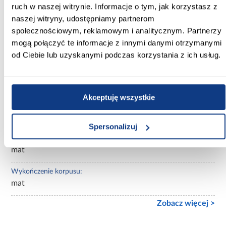
Kolor korpusu:
ruch w naszej witrynie. Informacje o tym, jak korzystasz z
biały
naszej witryny, udostępniamy partnerom
społecznościowym, reklamowym i analitycznym. Partnerzy
Wybarwienie:
mogą połączyć te informacje z innymi danymi otrzymanymi
białe
od Ciebie lub uzyskanymi podczas korzystania z ich usług.
Lustro:
bez lustra
Akceptuję wszystkie
Ilość drzwi:
3-drzwiowa
Spersonalizuj
Wykończenie frontów:
mat
Wykończenie korpusu:
mat
Zobacz więcej >