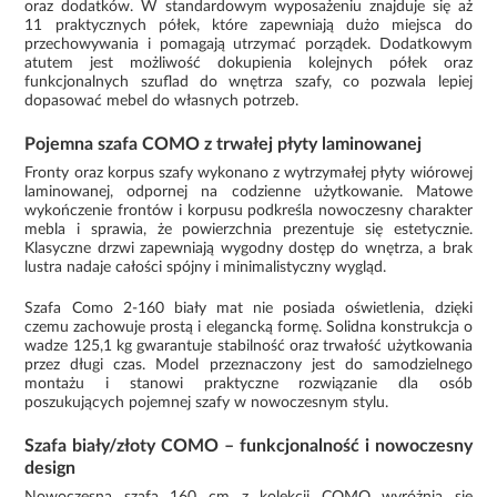
oraz dodatków. W standardowym wyposażeniu znajduje się aż
11 praktycznych półek, które zapewniają dużo miejsca do
przechowywania i pomagają utrzymać porządek. Dodatkowym
atutem jest możliwość dokupienia kolejnych półek oraz
funkcjonalnych szuflad do wnętrza szafy, co pozwala lepiej
dopasować mebel do własnych potrzeb.
Pojemna szafa COMO z trwałej płyty laminowanej
Fronty oraz korpus szafy wykonano z wytrzymałej płyty wiórowej
laminowanej, odpornej na codzienne użytkowanie. Matowe
wykończenie frontów i korpusu podkreśla nowoczesny charakter
mebla i sprawia, że powierzchnia prezentuje się estetycznie.
Klasyczne drzwi zapewniają wygodny dostęp do wnętrza, a brak
lustra nadaje całości spójny i minimalistyczny wygląd.
Szafa Como 2-160 biały mat nie posiada oświetlenia, dzięki
czemu zachowuje prostą i elegancką formę. Solidna konstrukcja o
wadze 125,1 kg gwarantuje stabilność oraz trwałość użytkowania
przez długi czas. Model przeznaczony jest do samodzielnego
montażu i stanowi praktyczne rozwiązanie dla osób
poszukujących pojemnej szafy w nowoczesnym stylu.
Szafa biały/złoty COMO – funkcjonalność i nowoczesny
design
Nowoczesna szafa 160 cm z kolekcji COMO wyróżnia się