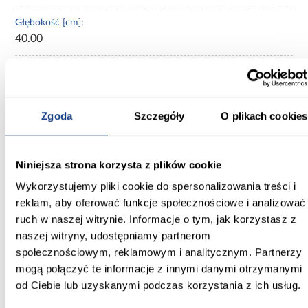
Głębokość [cm]:
40.00
Wysokość [cm]:
245.50
Kolor frontów:
Zgoda
Szczegóły
O plikach cookies
beżowy
Kolor korpusu:
Niniejsza strona korzysta z plików cookie
beżowy
Wykorzystujemy pliki cookie do spersonalizowania treści i
reklam, aby oferować funkcje społecznościowe i analizować
Wybarwienie:
ruch w naszej witrynie. Informacje o tym, jak korzystasz z
beżowe
naszej witryny, udostępniamy partnerom
Lustro:
społecznościowym, reklamowym i analitycznym. Partnerzy
bez lustra
mogą połączyć te informacje z innymi danymi otrzymanymi
od Ciebie lub uzyskanymi podczas korzystania z ich usług.
Ilość drzwi: