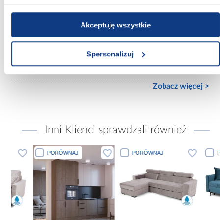
3-drzwiowa
Wykończenie frontów:
Akceptuję wszystkie
mat
Spersonalizuj
Wykończenie korpusu:
mat
Zobacz więcej >
Inni Klienci sprawdzali również
PORÓWNAJ
PORÓWNAJ
PORÓWN