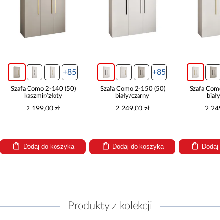
+85
+85
Szafa Como 2-140 (50)
Szafa Como 2-150 (50)
Szafa Com
kaszmir/złoty
biały/czarny
biał
2 199,00 zł
2 249,00 zł
2 24
Dodaj do koszyka
Dodaj do koszyka
Dodaj
Produkty z kolekcji