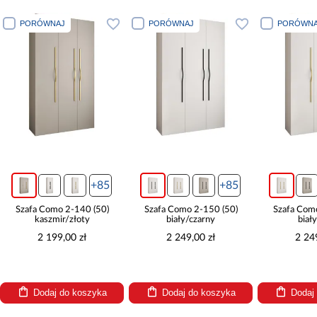
PORÓWNAJ
PORÓWNAJ
PORÓWNA
+85
+85
Szafa Como 2-140 (50)
Szafa Como 2-150 (50)
Szafa Com
kaszmir/złoty
biały/czarny
biał
2 199,00 zł
2 249,00 zł
2 24
Dodaj do koszyka
Dodaj do koszyka
Dodaj