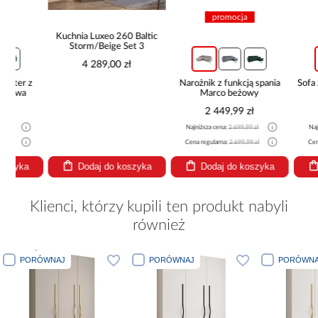
promocja
pro
Kuchnia Luxeo 260 Baltic
Storm/Beige Set 3
4 289,00 zł
z
Narożnik z funkcją spania
Sofa z funkcj
Marco beżowy
nie
2 449,99 zł
2 29
Najniższa cena:
2 699,99 zł
Najniższa cena
Cena regularna:
2 699,99 zł
Cena regularna
Dodaj do koszyka
Dodaj do koszyka
Dodaj
Klienci, którzy kupili ten produkt nabyli
również
PORÓWNAJ
PORÓWNAJ
PORÓWNA