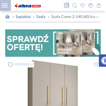
›
Sypialnia
›
Szafy
›
Szafa Como 2-140 (40) kaszmir/z
Otw
PORÓWNAJ