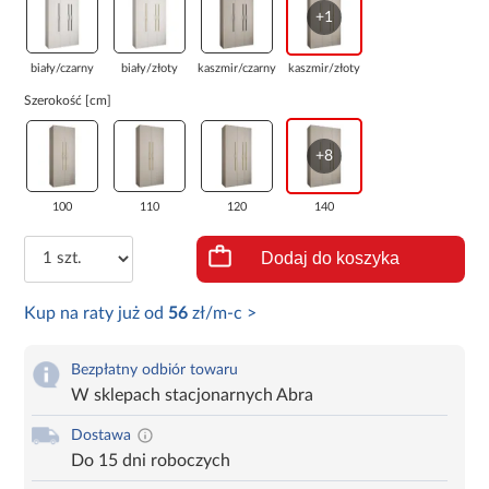
+1
biały/czarny
biały/złoty
kaszmir/czarny
kaszmir/złoty
Szerokość [cm]
+8
100
110
120
140
Dodaj do koszyka
Kup na raty już od
56
zł/m-c >
Bezpłatny odbiór towaru
W sklepach stacjonarnych Abra
Dostawa
Do 15 dni roboczych