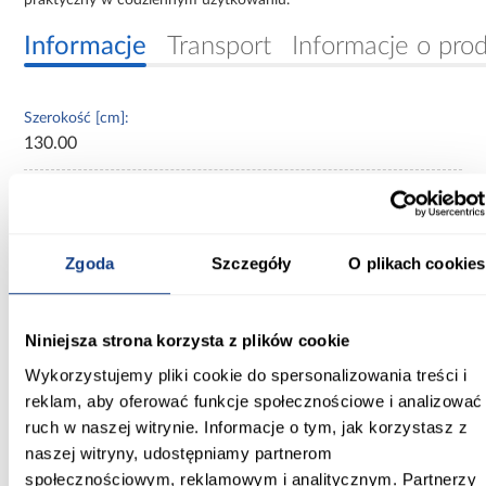
Informacje
Transport
Informacje o pro
Szerokość [cm]:
130.00
Głębokość [cm]:
40.00
Wysokość [cm]:
Zgoda
Szczegóły
O plikach cookies
245.50
Kolor frontów:
Niniejsza strona korzysta z plików cookie
beżowy
Wykorzystujemy pliki cookie do spersonalizowania treści i
reklam, aby oferować funkcje społecznościowe i analizować
Kolor korpusu:
ruch w naszej witrynie. Informacje o tym, jak korzystasz z
beżowy
naszej witryny, udostępniamy partnerom
Wybarwienie:
społecznościowym, reklamowym i analitycznym. Partnerzy