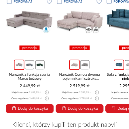
PORÓWNAJ
PORÓWNAJ
PORÓW
promocja
promocja
pr
ia
Narożnik Como z dwoma
Sofa z funkcją spania Foster
Narożn
pojemnikami sztruks
niebieski
pojemni
beżowy
b
2 519,99 zł
2 295,99 zł
2 1
Najniższa cena:
2 599,99 zł
Najniższa cena:
2 299,99 zł
Najniższa ce
Cena regularna:
2 799,99 zł
Cena regularna:
2 499,99 zł
Cena regular
a
Dodaj do koszyka
Dodaj do koszyka
Doda
Klienci, którzy kupili ten produkt nabyli