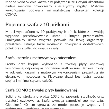
Modne wybarwienie kaszmir w połączeniu ze złotymi akcentami
nadaje meblowi nowoczesny i estetyczny wygląd. Matowe
wykończenie podkreśla minimalistyczny charakter kolekcji
COMO.
Pojemna szafa z 10 półkami
Model wyposażono w 10 praktycznych półek, które zapewniają
wygodne przechowywanie ubrań i innych przedmiotów.
Funkcjonalny układ wnętrza pozwala na łatwą organizację
przestrzeni. Istnieje także możliwość dokupienia dodatkowych
półek oraz szuflad do wnętrza szafy.
Szafa kaszmir z matowym wykończeniem
Fronty oraz korpus wykonano z trwałej płyty wiórowej
laminowanej odpornej na codzienne użytkowanie. Beżowe fronty
w odcieniu kaszmir z matowym wykończeniem prezentują się
elegancko i nowocześnie. Klasyczne drzwi bez lustra tworzą
spójną i minimalistyczną całość.
Szafa COMO z trwałej płyty laminowanej
Solidna konstrukcja o wadze 103,5 kg zapewnia stabilność oraz
trwałość użytkowania. Szafa wymaga samodzielnego montażu.
Głębokość 40 cm sprawia, że model pozostaje wygodny i
praktyczny w codziennym użytkowaniu.