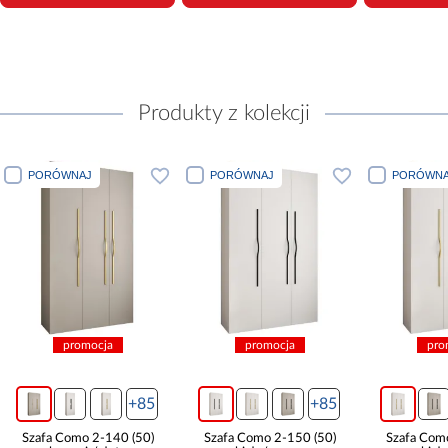
Produkty z kolekcji
PORÓWNAJ
PORÓWNAJ
PORÓWNA
promocja
promocja
pro
+85
+85
Szafa Como 2-140 (50)
Szafa Como 2-150 (50)
Szafa Com