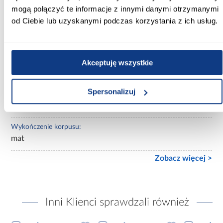
beżowe
mogą połączyć te informacje z innymi danymi otrzymanymi
od Ciebie lub uzyskanymi podczas korzystania z ich usług.
Lustro:
bez lustra
Ilość drzwi:
Akceptuję wszystkie
3-drzwiowa
Spersonalizuj
Wykończenie frontów:
mat
Wykończenie korpusu:
mat
Zobacz więcej >
Inni Klienci sprawdzali również