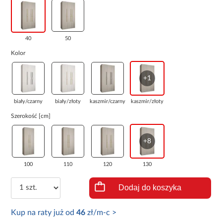
40
50
Kolor
+1
biały/czarny
biały/złoty
kaszmir/czarny
kaszmir/złoty
Szerokość [cm]
+8
100
110
120
130
Dodaj do koszyka
Kup na raty już od
46
zł/m-c >