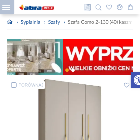
›
Sypialnia
›
Szafy
›
Szafa Como 2-130 (40) kaszmir/z
Otw
PORÓWNAJ