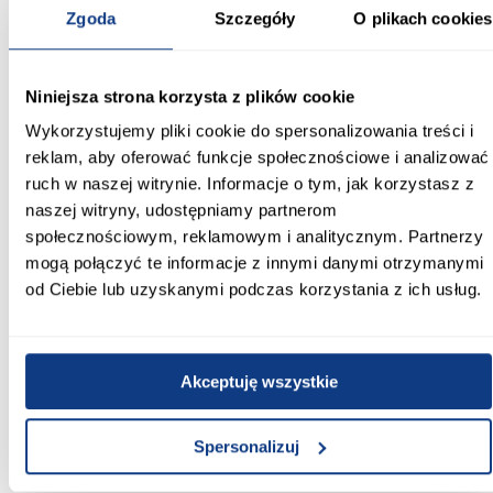
Zgoda
Szczegóły
O plikach cookies
użytkowania każdego dnia.
Informacje
Transport
Informacje o pro
Niniejsza strona korzysta z plików cookie
Wykorzystujemy pliki cookie do spersonalizowania treści i
Kształt:
reklam, aby oferować funkcje społecznościowe i analizować
proste
ruch w naszej witrynie. Informacje o tym, jak korzystasz z
naszej witryny, udostępniamy partnerom
Rodzaj drzwi:
społecznościowym, reklamowym i analitycznym. Partnerzy
przesuwne
mogą połączyć te informacje z innymi danymi otrzymanymi
Oświetlenie:
od Ciebie lub uzyskanymi podczas korzystania z ich usług.
Nie
Szerokość [cm]:
Akceptuję wszystkie
140.00
Głębokość [cm]:
Spersonalizuj
45.00