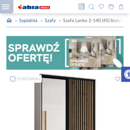
›
Sypialnia
›
Szafy
›
Szafa Lanko 2-140 (45) biały/cza
Otw
PORÓWNAJ