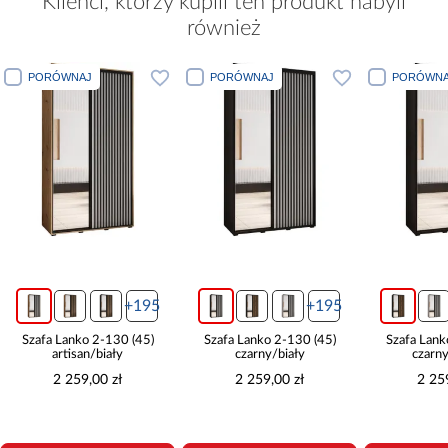
Klienci, którzy kupili ten produkt nabyli
również
PORÓWNAJ
PORÓWNAJ
PORÓWNA
+195
+195
Szafa Lanko 2-130 (45)
Szafa Lanko 2-130 (45)
Szafa Lank
artisan/biały
czarny/biały
czarny
2 259,00 zł
2 259,00 zł
2 25