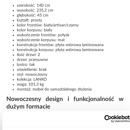
szerokość: 140 cm
wysokość: 235,2 cm
głębokość: 45 cm
kształt: prosty
kolor frontów: biały/artisan/czarny
kolor korpusu: biały
wykończenie frontów: połysk
wykończenie korpusu: mat
konstrukcja frontów: płyta wiórowa laminowana
konstrukcja korpusu: płyta wiórowa laminowana
ilość drzwi: 2
drzwi: przesuwne
lustro: tak
oświetlenie: brak
styl: nowoczesny
kolekcja: LANKO
waga: 101,3 kg
montaż: mebel do samodzielnego złożenia
Nowoczesny design i funkcjonalność w
dużym formacie
Szafa Lanko 2-140 biały/czarny to połączenie eleganckiego stylu,
praktycznych rozwiązań oraz dużej przestrzeni do
przechowywania. Kontrastowe fronty, lustro i przesuwne drzwi
sprawiają, że model prezentuje się stylowo i zapewnia wygodę