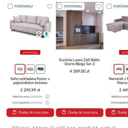
PORÓWNAJ
PORÓWNAJ
PORÓWN
promocja
pro
Kuchnia Luxeo 260 Baltic
Storm/Beige Set 3
4 289,00 zł
Sofa rozkładana Foster z
Narożnik z 
pojemnikiem beżowa
Marco
2 295,99 zł
2 44
Najniższa cena:
2 299,99 zł
Najniższa cena
Cena regularna:
2 499,99 zł
Cena regularna
Dodaj do koszyka
Dodaj do koszyka
Dodaj