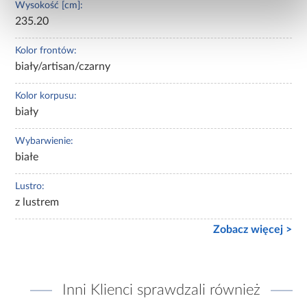
Wysokość [cm]:
235.20
Kolor frontów:
biały/artisan/czarny
Kolor korpusu:
biały
Wybarwienie:
białe
Lustro:
z lustrem
Zobacz więcej >
Inni Klienci sprawdzali również