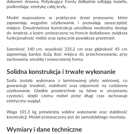
dekorem drewna. Połyskujące fronty delikatnie odbijają światło,
podkreślając estetykę całej bryły.
Model wyposażono w praktyczne drzwi przesuwne, które
zapewniają wygodne użytkowanie i pozwalają zaoszczędzić
miejsce. Dwudrzwiowa konstrukcja umożliwia swobodny dostęp
do wnętrza, a lustro umieszczone na froncie dodatkowo zwiększa
funkcjonalność mebla oraz optycznie powiększa przestrzeń.
Szerokość 140 cm, wysokość 235,2 cm oraz głębokość 45 cm
zapewniają bardzo dużą ilość miejsca do przechowywania, przy
zachowaniu smukłej i nowoczesnej formy.
Solidna konstrukcja i trwałe wykonanie
Szafa została wykonana z laminowanej płyty wiórowej, co
gwarantuje trwałość, stabilność oraz odporność na codzienne
użytkowanie. Gładkie powierzchnie są łatwe w utrzymaniu
czystości, dzięki czemu mebel przez długi czas zachowuje
estetyczny wygląd.
Waga 101,3 kg potwierdza solidne wykonanie oraz stabilność
konstrukcji. Model przeznaczony jest do samodzielnego montażu.
Wymiary i dane techniczne