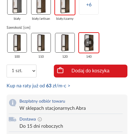
+6
biały
biały/artisan
biały/czarny
Szerokość [cm]
+8
100
110
120
140
Dodaj do koszyka
Kup na raty już od
63
zł/m-c >
Bezpłatny odbiór towaru
W sklepach stacjonarnych Abra
Dostawa
Do 15 dni roboczych