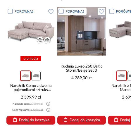
PORÓWNAJ
PORÓWNAJ
PORÓWN
pro
Kuchnia Luxeo 260 Baltic
Storm/Beige Set 3
4 289,00 zł
a
Narożnik z funkcją spania
Sofa rozkła
Marco beżowy
pojemnik
2 699,99 zł
2 29
Najniższa cena
Cena regularna
Dodaj do koszyka
Dodaj do koszyka
Dodaj