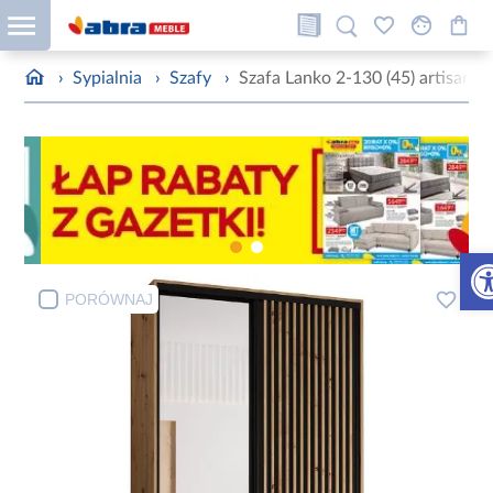
›
Sypialnia
›
Szafy
›
Szafa Lanko 2-130 (45) artisan/c
Otw
PORÓWNAJ