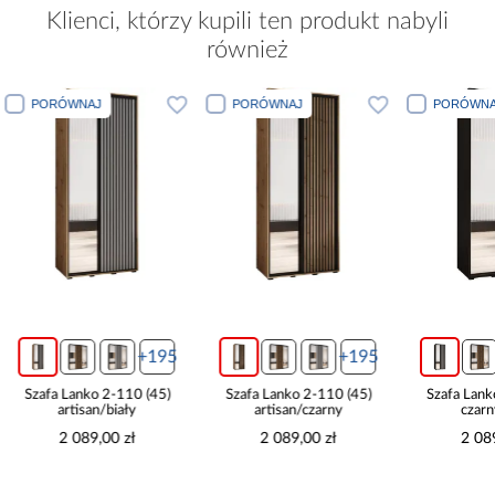
Klienci, którzy kupili ten produkt nabyli
również
PORÓWNAJ
PORÓWNAJ
PORÓWNA
+195
+195
Szafa Lanko 2-110 (45)
Szafa Lanko 2-110 (45)
Szafa Lank
artisan/biały
artisan/czarny
czarn
2 089,00 zł
2 089,00 zł
2 08