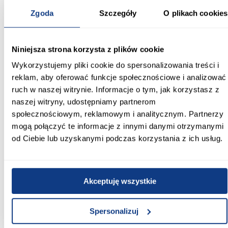
sprawiają, że model prezentuje się elegancko i zapewnia wygodę
Zgoda
Szczegóły
O plikach cookies
użytkowania każdego dnia.
Informacje
Transport
Informacje o pro
Niniejsza strona korzysta z plików cookie
Wykorzystujemy pliki cookie do spersonalizowania treści i
Kształt:
reklam, aby oferować funkcje społecznościowe i analizować
proste
ruch w naszej witrynie. Informacje o tym, jak korzystasz z
naszej witryny, udostępniamy partnerom
Rodzaj drzwi:
społecznościowym, reklamowym i analitycznym. Partnerzy
przesuwne
mogą połączyć te informacje z innymi danymi otrzymanymi
od Ciebie lub uzyskanymi podczas korzystania z ich usług.
Oświetlenie:
Nie
Szerokość [cm]:
Akceptuję wszystkie
130.00
Głębokość [cm]:
Spersonalizuj
45.00