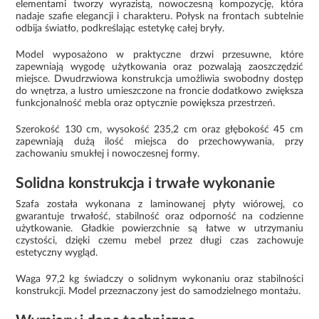
elementami tworzy wyrazistą, nowoczesną kompozycję, która
nadaje szafie elegancji i charakteru. Połysk na frontach subtelnie
odbija światło, podkreślając estetykę całej bryły.
Model wyposażono w praktyczne drzwi przesuwne, które
zapewniają wygodę użytkowania oraz pozwalają zaoszczędzić
miejsce. Dwudrzwiowa konstrukcja umożliwia swobodny dostęp
do wnętrza, a lustro umieszczone na froncie dodatkowo zwiększa
funkcjonalność mebla oraz optycznie powiększa przestrzeń.
Szerokość 130 cm, wysokość 235,2 cm oraz głębokość 45 cm
zapewniają dużą ilość miejsca do przechowywania, przy
zachowaniu smukłej i nowoczesnej formy.
Solidna konstrukcja i trwałe wykonanie
Szafa została wykonana z laminowanej płyty wiórowej, co
gwarantuje trwałość, stabilność oraz odporność na codzienne
użytkowanie. Gładkie powierzchnie są łatwe w utrzymaniu
czystości, dzięki czemu mebel przez długi czas zachowuje
estetyczny wygląd.
Waga 97,2 kg świadczy o solidnym wykonaniu oraz stabilności
konstrukcji. Model przeznaczony jest do samodzielnego montażu.