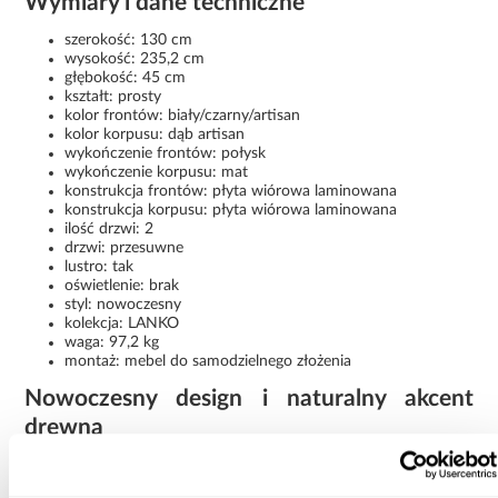
Wymiary i dane techniczne
szerokość: 130 cm
wysokość: 235,2 cm
głębokość: 45 cm
kształt: prosty
kolor frontów: biały/czarny/artisan
kolor korpusu: dąb artisan
wykończenie frontów: połysk
wykończenie korpusu: mat
konstrukcja frontów: płyta wiórowa laminowana
konstrukcja korpusu: płyta wiórowa laminowana
ilość drzwi: 2
drzwi: przesuwne
lustro: tak
oświetlenie: brak
styl: nowoczesny
kolekcja: LANKO
waga: 97,2 kg
montaż: mebel do samodzielnego złożenia
Nowoczesny design i naturalny akcent
drewna
Szafa Lanko 2-130 artisan/czarny to połączenie funkcjonalności,
nowoczesnej estetyki oraz ciepłego, drewnopodobnego
wykończenia. Lustro, przesuwne drzwi i kontrastowe fronty