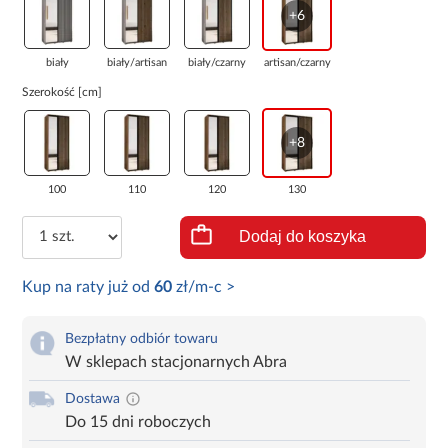
+6
biały
biały/artisan
biały/czarny
artisan/czarny
Szerokość [cm]
+8
100
110
120
130
Dodaj do koszyka
Kup na raty już od
60
zł/m-c >
Bezpłatny odbiór towaru
W sklepach stacjonarnych Abra
Dostawa
Do 15 dni roboczych