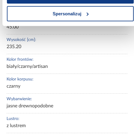
Szerokość [cm]:
120.00
Spersonalizuj
Głębokość [cm]:
45.00
Wysokość [cm]:
235.20
Kolor frontów:
biały/czarny/artisan
Kolor korpusu:
czarny
Wybarwienie:
jasne drewnopodobne
Lustro:
z lustrem