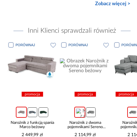
Zobacz więcej >
Inni Klienci sprawdzali również
PORÓWNAJ
PORÓWNAJ
PORÓWN
promocja
promocja
promocja
z
Narożnik z funkcją spania
Narożnik z dwoma
Narożni
Marco beżowy
pojemnikami Sereno
pojemnik
beżowy
pop
2 449,99 zł
2 114,99 zł
2 11