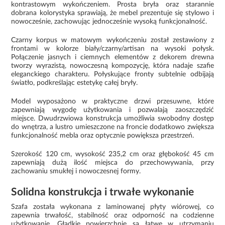
kontrastowym wykończeniem. Prosta bryła oraz starannie
dobrana kolorystyka sprawiają, że mebel prezentuje się stylowo i
nowocześnie, zachowując jednocześnie wysoką funkcjonalność.
Czarny korpus w matowym wykończeniu został zestawiony z
frontami w kolorze biały/czarny/artisan na wysoki połysk.
Połączenie jasnych i ciemnych elementów z dekorem drewna
tworzy wyrazistą, nowoczesną kompozycję, która nadaje szafie
eleganckiego charakteru. Połyskujące fronty subtelnie odbijają
światło, podkreślając estetykę całej bryły.
Model wyposażono w praktyczne drzwi przesuwne, które
zapewniają wygodę użytkowania i pozwalają zaoszczędzić
miejsce. Dwudrzwiowa konstrukcja umożliwia swobodny dostęp
do wnętrza, a lustro umieszczone na froncie dodatkowo zwiększa
funkcjonalność mebla oraz optycznie powiększa przestrzeń.
Szerokość 120 cm, wysokość 235,2 cm oraz głębokość 45 cm
zapewniają dużą ilość miejsca do przechowywania, przy
zachowaniu smukłej i nowoczesnej formy.
Solidna konstrukcja i trwałe wykonanie
Szafa została wykonana z laminowanej płyty wiórowej, co
zapewnia trwałość, stabilność oraz odporność na codzienne
użytkowanie. Gładkie powierzchnie są łatwe w utrzymaniu