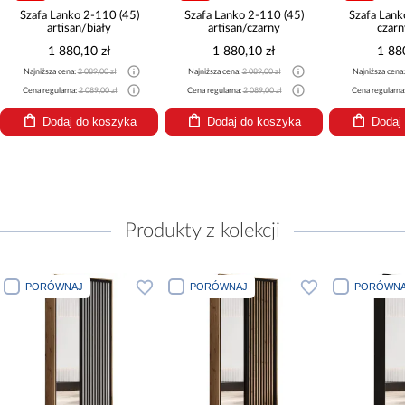
Szafa Lanko 2-110 (45)
Szafa Lanko 2-110 (45)
Szafa Lank
artisan/biały
artisan/czarny
czarn
1 880,10 zł
1 880,10 zł
1 88
Najniższa cena:
2 089,00 zł
Najniższa cena:
2 089,00 zł
Najniższa cena
Cena regularna:
2 089,00 zł
Cena regularna:
2 089,00 zł
Cena regularna
Dodaj do koszyka
Dodaj do koszyka
Dodaj
Produkty z kolekcji
PORÓWNAJ
PORÓWNAJ
PORÓWNA