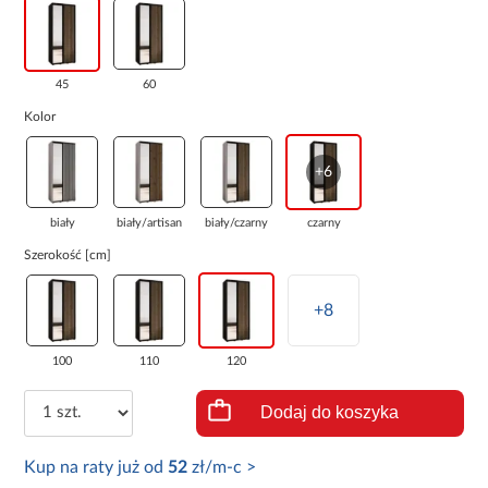
45
60
Kolor
+6
biały
biały/artisan
biały/czarny
czarny
Szerokość [cm]
+8
100
110
120
Dodaj do koszyka
Kup na raty już od
52
zł/m-c >