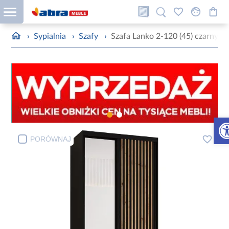
›
Sypialnia
›
Szafy
›
Szafa Lanko 2-120 (45) czarny
Otw
PORÓWNAJ