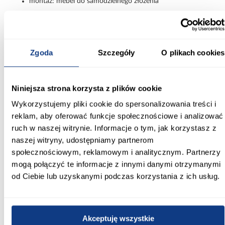
montaż: mebel do samodzielnego złożenia
Nowoczesny kontrast i funkcjonalność w
eleganckiej formie
Szafa Lanko 2-120 czarny łączy nowoczesny design, praktyczne
Zgoda
Szczegóły
O plikach cookies
rozwiązania oraz efektowne wykończenie. Kontrastowe fronty,
lustro i przesuwne drzwi sprawiają, że model prezentuje się
stylowo i zapewnia wygodne użytkowanie na co dzień.
Niniejsza strona korzysta z plików cookie
Informacje
Transport
Informacje o pro
Wykorzystujemy pliki cookie do spersonalizowania treści i
reklam, aby oferować funkcje społecznościowe i analizować
Kształt:
ruch w naszej witrynie. Informacje o tym, jak korzystasz z
proste
naszej witryny, udostępniamy partnerom
społecznościowym, reklamowym i analitycznym. Partnerzy
Rodzaj drzwi:
mogą połączyć te informacje z innymi danymi otrzymanymi
przesuwne
od Ciebie lub uzyskanymi podczas korzystania z ich usług.
Oświetlenie:
Nie
Akceptuję wszystkie