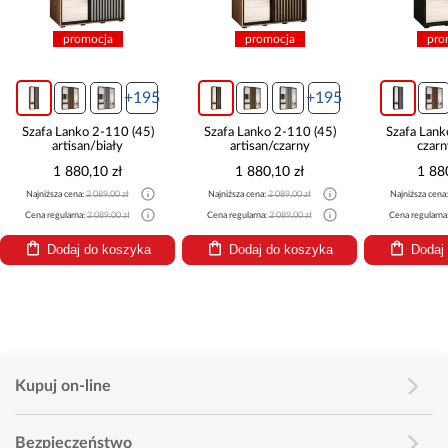
promocja
promocja
pro
+195
+195
Szafa Lanko 2-110 (45)
Szafa Lanko 2-110 (45)
Szafa Lank
artisan/biały
artisan/czarny
czarn
1 880,10 zł
1 880,10 zł
1 88
Najniższa cena:
2 089,00 zł
Najniższa cena:
2 089,00 zł
Najniższa cena
Cena regularna:
2 089,00 zł
Cena regularna:
2 089,00 zł
Cena regularna
Dodaj do koszyka
Dodaj do koszyka
Dodaj
Kupuj on-line
Bezpieczeństwo