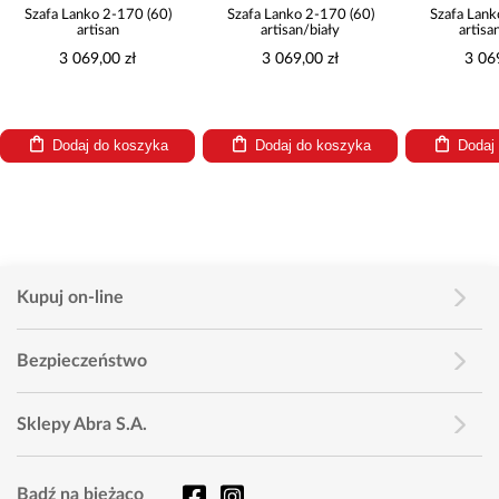
nko 2-170 (60)
Szafa Lanko 2-170 (60)
Szafa Lanko 2-170 (60)
rtisan
artisan/biały
artisan/czarny
69,00 zł
3 069,00 zł
3 069,00 zł
j do koszyka
Dodaj do koszyka
Dodaj do koszyka
Kupuj on-line
Bezpieczeństwo
Sklepy Abra S.A.
Bądź na bieżąco