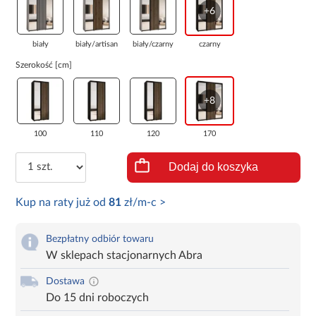
+6
biały
biały/artisan
biały/czarny
czarny
Szerokość [cm]
+8
100
110
120
170
Dodaj do koszyka
Kup na raty już od
81
zł/m-c >
Bezpłatny odbiór towaru
W sklepach stacjonarnych Abra
Dostawa
Do 15 dni roboczych