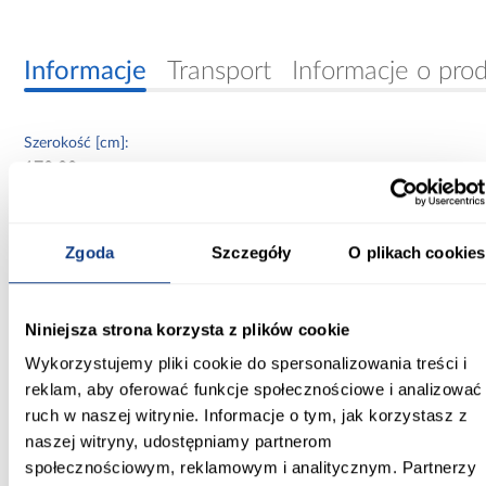
Informacje
Transport
Informacje o pro
Szerokość [cm]:
170.00
Głębokość [cm]:
45.00
Zgoda
Szczegóły
O plikach cookies
Wysokość [cm]:
235.20
Niniejsza strona korzysta z plików cookie
Kolor frontów:
Wykorzystujemy pliki cookie do spersonalizowania treści i
biały/czarny/artisan
reklam, aby oferować funkcje społecznościowe i analizować
ruch w naszej witrynie. Informacje o tym, jak korzystasz z
Kolor korpusu:
naszej witryny, udostępniamy partnerom
czarny
społecznościowym, reklamowym i analitycznym. Partnerzy