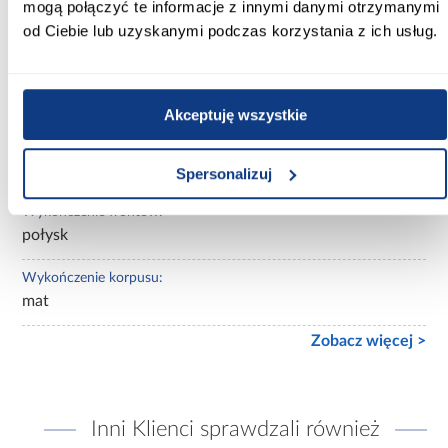
mogą połączyć te informacje z innymi danymi otrzymanymi
Wybarwienie:
od Ciebie lub uzyskanymi podczas korzystania z ich usług.
jasne drewnopodobne
Lustro:
z lustrem
Akceptuję wszystkie
Ilość drzwi:
3-drzwiowa
Spersonalizuj
Wykończenie frontów:
połysk
Wykończenie korpusu:
mat
Zobacz więcej >
Inni Klienci sprawdzali również