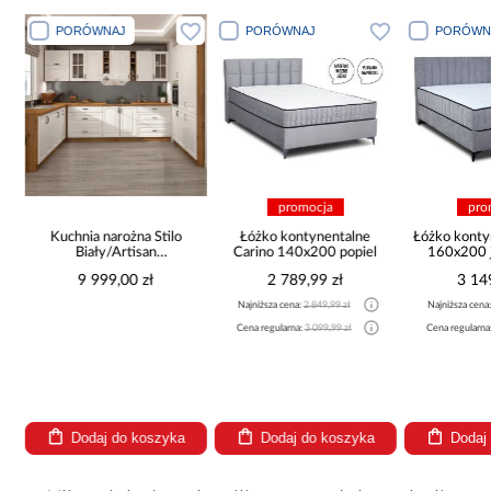
PORÓWNAJ
PORÓWNAJ
PORÓWN
promocja
pro
Kuchnia narożna Stilo
Łóżko kontynentalne
Łóżko konty
Biały/Artisan
Carino 140x200 popiel
160x200 j
265x300x180 Cm
9 999,00 zł
2 789,99 zł
3 14
Najniższa cena:
2 849,99 zł
Najniższa cena
Cena regularna:
3 099,99 zł
Cena regularna
Dodaj do koszyka
Dodaj do koszyka
Dodaj