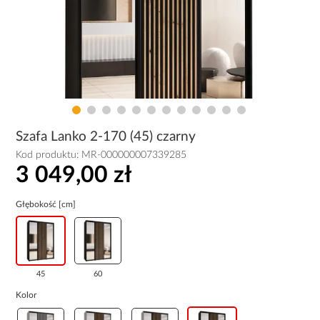
Szafa Lanko 2-170 (45) czarny
Kod produktu:
MR-000000007339285
3 049,00 zł
Głębokość [cm]
45
60
Kolor