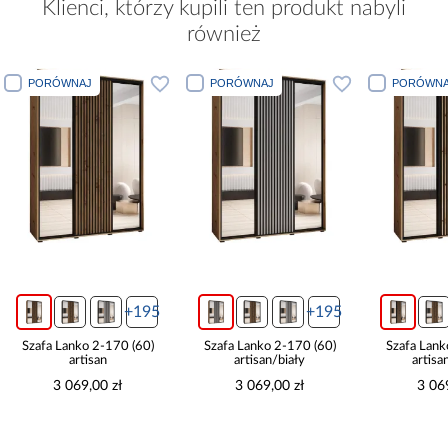
Klienci, którzy kupili ten produkt nabyli
również
PORÓWNAJ
PORÓWNAJ
POR
5
+195
+195
)
Szafa Lanko 2-170 (60)
Szafa Lanko 2-170 (60)
Szafa
artisan/biały
artisan/czarny
3 069,00 zł
3 069,00 zł