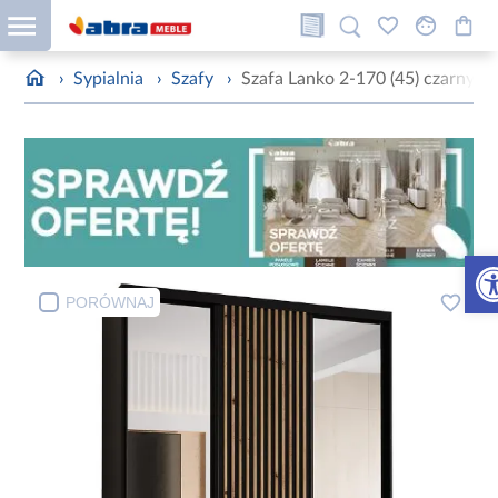
›
Sypialnia
›
Szafy
›
Szafa Lanko 2-170 (45) czarny
Otw
PORÓWNAJ