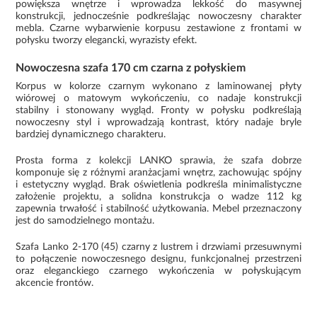
powiększa wnętrze i wprowadza lekkość do masywnej
konstrukcji, jednocześnie podkreślając nowoczesny charakter
mebla. Czarne wybarwienie korpusu zestawione z frontami w
połysku tworzy elegancki, wyrazisty efekt.
Nowoczesna szafa 170 cm czarna z połyskiem
Korpus w kolorze czarnym wykonano z laminowanej płyty
wiórowej o matowym wykończeniu, co nadaje konstrukcji
stabilny i stonowany wygląd. Fronty w połysku podkreślają
nowoczesny styl i wprowadzają kontrast, który nadaje bryle
bardziej dynamicznego charakteru.
Prosta forma z kolekcji LANKO sprawia, że szafa dobrze
komponuje się z różnymi aranżacjami wnętrz, zachowując spójny
i estetyczny wygląd. Brak oświetlenia podkreśla minimalistyczne
założenie projektu, a solidna konstrukcja o wadze 112 kg
zapewnia trwałość i stabilność użytkowania. Mebel przeznaczony
jest do samodzielnego montażu.
Szafa Lanko 2-170 (45) czarny z lustrem i drzwiami przesuwnymi
to połączenie nowoczesnego designu, funkcjonalnej przestrzeni
oraz eleganckiego czarnego wykończenia w połyskującym
akcencie frontów.