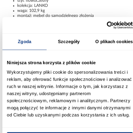
styl: nowoczesny
kolekcja: LANKO
waga: 102,9 kg
montaż: mebel do samodzielnego złożenia
Nowoczesny kontrast i wygodna
organizacja przestrzeni
Zgoda
Szczegóły
O plikach cookies
Szafa Lanko 2-150 czarny to połączenie eleganckiego designu,
praktycznych rozwiązań oraz bardzo dużej przestrzeni do
przechowywania. Lustro, przesuwne drzwi i modne zestawienie
kolorów sprawiają, że model prezentuje się stylowo i zapewnia
Niniejsza strona korzysta z plików cookie
wygodę użytkowania każdego dnia.
Wykorzystujemy pliki cookie do spersonalizowania treści i
Informacje
Transport
Informacje o pro
reklam, aby oferować funkcje społecznościowe i analizować
ruch w naszej witrynie. Informacje o tym, jak korzystasz z
naszej witryny, udostępniamy partnerom
Kształt:
społecznościowym, reklamowym i analitycznym. Partnerzy
proste
mogą połączyć te informacje z innymi danymi otrzymanymi
od Ciebie lub uzyskanymi podczas korzystania z ich usług.
Rodzaj drzwi:
przesuwne