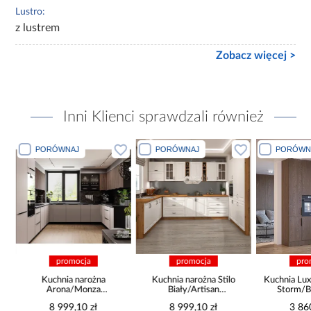
Lustro:
z lustrem
Zobacz więcej >
Inni Klienci sprawdzali również
PORÓWNAJ
PORÓWNAJ
PORÓWN
promocja
promocja
pro
a
Kuchnia narożna
Kuchnia narożna Stilo
Kuchnia Lux
Arona/Monza
Biały/Artisan
Storm/B
375x325x225
265x300x180 Cm
8 999,10 zł
8 999,10 zł
3 86