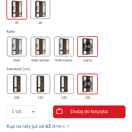
45
60
Kolor
+6
biały
biały/artisan
biały/czarny
czarny
Szerokość [cm]
+8
100
110
120
150
Dodaj do koszyka
Kup na raty już od
63
zł/m-c >