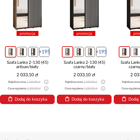
promocja
promocja
pro
+195
+195
Szafa Lanko 2-130 (45)
Szafa Lanko 2-130 (45)
Szafa Lank
artisan/biały
czarny/biały
czarny
2 033,10 zł
2 033,10 zł
2 03
Najniższa cena:
2 259,00 zł
Najniższa cena:
2 259,00 zł
Najniższa cena
Cena regularna:
2 259,00 zł
Cena regularna:
2 259,00 zł
Cena regularna
Dodaj do koszyka
Dodaj do koszyka
Dodaj