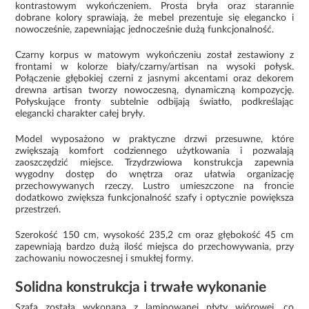
kontrastowym wykończeniem. Prosta bryła oraz starannie
dobrane kolory sprawiają, że mebel prezentuje się elegancko i
nowocześnie, zapewniając jednocześnie dużą funkcjonalność.
Czarny korpus w matowym wykończeniu został zestawiony z
frontami w kolorze biały/czarny/artisan na wysoki połysk.
Połączenie głębokiej czerni z jasnymi akcentami oraz dekorem
drewna artisan tworzy nowoczesną, dynamiczną kompozycję.
Połyskujące fronty subtelnie odbijają światło, podkreślając
elegancki charakter całej bryły.
Model wyposażono w praktyczne drzwi przesuwne, które
zwiększają komfort codziennego użytkowania i pozwalają
zaoszczędzić miejsce. Trzydrzwiowa konstrukcja zapewnia
wygodny dostęp do wnętrza oraz ułatwia organizację
przechowywanych rzeczy. Lustro umieszczone na froncie
dodatkowo zwiększa funkcjonalność szafy i optycznie powiększa
przestrzeń.
Szerokość 150 cm, wysokość 235,2 cm oraz głębokość 45 cm
zapewniają bardzo dużą ilość miejsca do przechowywania, przy
zachowaniu nowoczesnej i smukłej formy.
Solidna konstrukcja i trwałe wykonanie
Szafa została wykonana z laminowanej płyty wiórowej, co