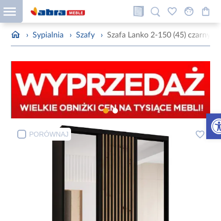
›
Sypialnia
›
Szafy
›
Szafa Lanko 2-150 (45) czarny
Otw
PORÓWNAJ