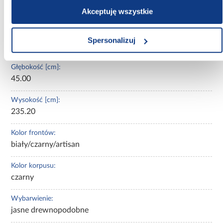
Oświetlenie:
Akceptuję wszystkie
Nie
Szerokość [cm]:
Spersonalizuj
150.00
Głębokość [cm]:
45.00
Wysokość [cm]:
235.20
Kolor frontów:
biały/czarny/artisan
Kolor korpusu:
czarny
Wybarwienie:
jasne drewnopodobne