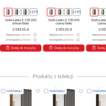
+195
+195
Szafa Lanko 2-130 (45)
Szafa Lanko 2-130 (45)
Szafa Lank
artisan/biały
czarny/biały
czarny
2 033,10 zł
2 033,10 zł
2 03
Najniższa cena:
2 259,00 zł
Najniższa cena:
2 259,00 zł
Najniższa cena
Cena regularna:
2 259,00 zł
Cena regularna:
2 259,00 zł
Cena regularna
Dodaj do koszyka
Dodaj do koszyka
Dodaj
Produkty z kolekcji
PORÓWNAJ
PORÓWNAJ
PORÓWNA