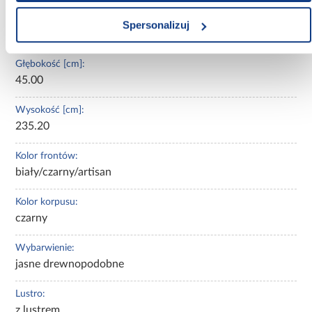
Szerokość [cm]:
Spersonalizuj
160.00
Głębokość [cm]:
45.00
Wysokość [cm]:
235.20
Kolor frontów:
biały/czarny/artisan
Kolor korpusu:
czarny
Wybarwienie:
jasne drewnopodobne
Lustro:
z lustrem