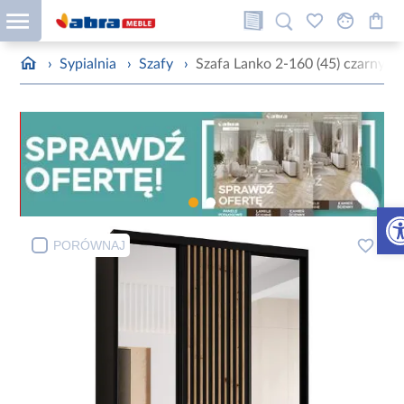
›
Sypialnia
›
Szafy
›
Szafa Lanko 2-160 (45) czarny
Otw
PORÓWNAJ