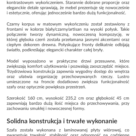
kontrastowym wykończeniem. Starannie dobrane proporcje oraz
eleganckie detale sprawiają, że mebel prezentuje się nowocześnie
i estetycznie, oferując jednocześnie bardzo dużą funkcjonalność.
Czarny korpus w matowym wykończeniu został zestawiony z
frontami w kolorze biały/czarny/artisan na wysoki połysk. Takie
połączenie tworzy dynamiczną, nowoczesną kompozycję, w
której głęboka czerń została przełamana jasnymi akcentami oraz
ciepłym dekorem drewna. Połyskujące fronty delikatnie odbijają
światło, podkreślając elegancki charakter całej bryły.
Model wyposażono w praktyczne drzwi przesuwne, które
zwiększają komfort użytkowania i pozwalają zaoszczędzić miejsce.
Trzydrzwiowa konstrukcja zapewnia wygodny dostęp do wnętrza
oraz ułatwia organizację przechowywanych rzeczy. Lustro
umieszczone na froncie dodatkowo zwiększa funkcjonalność
szafy oraz optycznie powiększa przestrzeń.
Szerokość 160 cm, wysokość 235,2 cm oraz głębokość 45 cm
zapewniają bardzo dużą ilość miejsca do przechowywania, przy
zachowaniu smukłej i nowoczesnej formy.
Solidna konstrukcja i trwałe wykonanie
Szafa została wykonana z laminowanej płyty wiórowej, co
gwarantuje trwałość, stabilność oraz odporność na codzienne