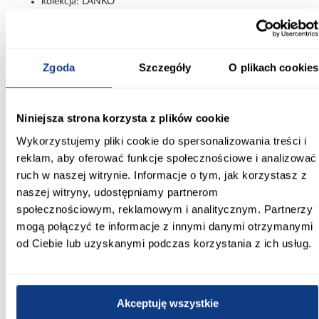
kolekcja: LANKO
waga: 108,5 kg
montaż: mebel do samodzielnego złożenia
Nowoczesny kontrast i duża pojemność
Zgoda
Szczegóły
O plikach cookies
Szafa Lanko 2-160 czarny to połączenie eleganckiego designu,
praktycznych rozwiązań oraz bardzo dużej przestrzeni do
przechowywania. Lustro, przesuwne drzwi i kontrastowe
zestawienie kolorów sprawiają, że model prezentuje się stylowo i
Niniejsza strona korzysta z plików cookie
zapewnia wygodę użytkowania każdego dnia.
Wykorzystujemy pliki cookie do spersonalizowania treści i
Informacje
Transport
Informacje o pro
reklam, aby oferować funkcje społecznościowe i analizować
ruch w naszej witrynie. Informacje o tym, jak korzystasz z
naszej witryny, udostępniamy partnerom
Kształt:
społecznościowym, reklamowym i analitycznym. Partnerzy
proste
mogą połączyć te informacje z innymi danymi otrzymanymi
od Ciebie lub uzyskanymi podczas korzystania z ich usług.
Rodzaj drzwi:
przesuwne
Oświetlenie:
Akceptuję wszystkie
Nie