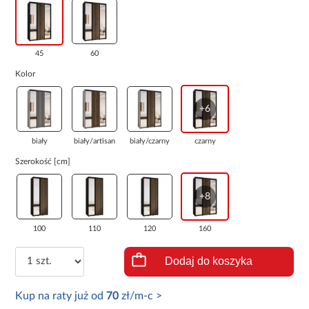
45
60
Kolor
+6
biały
biały/artisan
biały/czarny
czarny
Szerokość [cm]
+8
100
110
120
160
Dodaj do koszyka
Kup na raty już od
70
zł/m-c >