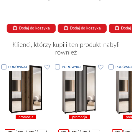
Dodaj do koszyka
Dodaj do koszyka
Dodaj
Klienci, którzy kupili ten produkt nabyli
również
PORÓWNAJ
PORÓWNAJ
cja
promocja
promocja