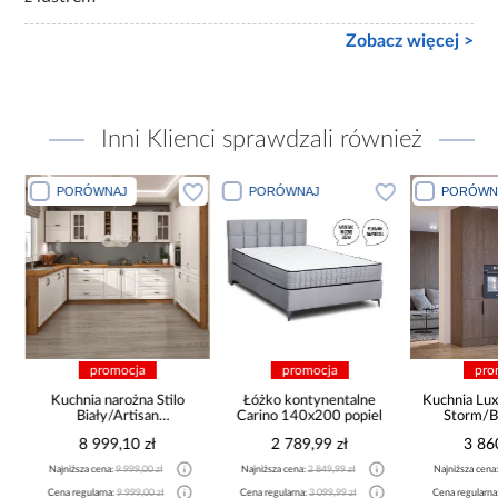
Zobacz więcej >
Inni Klienci sprawdzali również
PORÓWNAJ
PORÓWNAJ
PORÓWN
promocja
promocja
pro
Kuchnia narożna Stilo
Łóżko kontynentalne
Kuchnia Lux
Biały/Artisan
Carino 140x200 popiel
Storm/B
265x300x180 Cm
8 999,10 zł
2 789,99 zł
3 86
Najniższa cena:
9 999,00 zł
Najniższa cena:
2 849,99 zł
Najniższa cena
Cena regularna:
9 999,00 zł
Cena regularna:
3 099,99 zł
Cena regularna