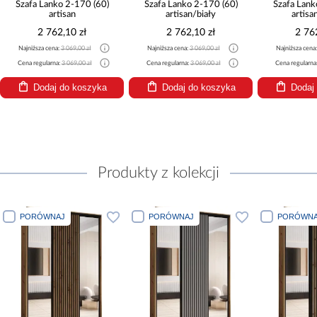
Szafa Lanko 2-170 (60)
Szafa Lanko 2-170 (60)
Szafa Lank
artisan
artisan/biały
artisa
2 762,10 zł
2 762,10 zł
2 76
Najniższa cena:
3 069,00 zł
Najniższa cena:
3 069,00 zł
Najniższa cena
Cena regularna:
3 069,00 zł
Cena regularna:
3 069,00 zł
Cena regularna
Dodaj do koszyka
Dodaj do koszyka
Dodaj
Produkty z kolekcji
PORÓWNAJ
PORÓWNAJ
PORÓWNA