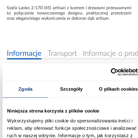
Szafa Lanko 2-170 (45) artisan z lustrem i drzwiami przesuwnymi
to połączenie nowoczesnego designu, praktycznej przestrzeni
oraz eleganckiego wykończenia w dekorze dąb artisan.
Informacje
Transport
Informacje o pro
Szerokość [cm]:
170.00
Zgoda
Szczegóły
O plikach cookies
Głębokość [cm]:
45.00
Niniejsza strona korzysta z plików cookie
Wysokość [cm]:
Wykorzystujemy pliki cookie do spersonalizowania treści i
235.20
reklam, aby oferować funkcje społecznościowe i analizować
ruch w naszej witrynie. Informacje o tym, jak korzystasz z
Kolor frontów: