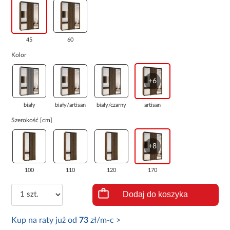
45
60
Kolor
+6
biały
biały/artisan
biały/czarny
artisan
Szerokość [cm]
+8
100
110
120
170
Dodaj do koszyka
Kup na raty już od
73
zł/m-c >