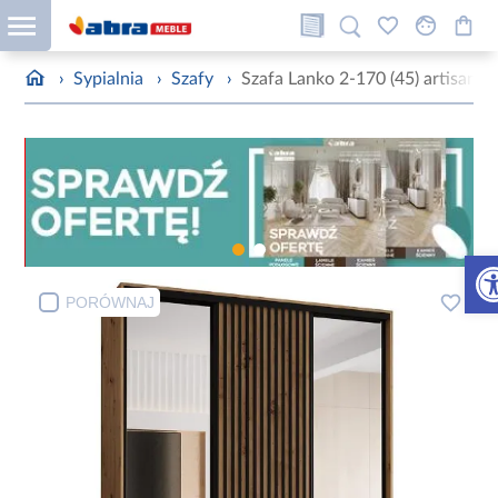
›
Sypialnia
›
Szafy
›
Szafa Lanko 2-170 (45) artisan
Otw
PORÓWNAJ