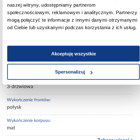
biały/czarny/artisan
naszej witryny, udostępniamy partnerom
społecznościowym, reklamowym i analitycznym. Partnerzy
Kolor korpusu:
mogą połączyć te informacje z innymi danymi otrzymanymi
dąb artisan
od Ciebie lub uzyskanymi podczas korzystania z ich usług.
Wybarwienie:
jasne drewnopodobne
Akceptuję wszystkie
Lustro:
z lustrem
Spersonalizuj
Ilość drzwi:
3-drzwiowa
Wykończenie frontów:
połysk
Wykończenie korpusu:
mat