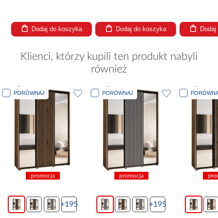
Dodaj do koszyka
Dodaj do koszyka
Dodaj
Klienci, którzy kupili ten produkt nabyli
również
PORÓWNAJ
PORÓWNAJ
PORÓWNA
promocja
promocja
pro
+195
+195