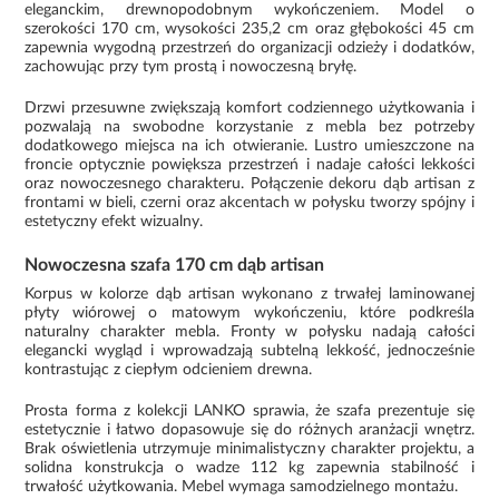
eleganckim, drewnopodobnym wykończeniem. Model o
szerokości 170 cm, wysokości 235,2 cm oraz głębokości 45 cm
zapewnia wygodną przestrzeń do organizacji odzieży i dodatków,
zachowując przy tym prostą i nowoczesną bryłę.
Drzwi przesuwne zwiększają komfort codziennego użytkowania i
pozwalają na swobodne korzystanie z mebla bez potrzeby
dodatkowego miejsca na ich otwieranie. Lustro umieszczone na
froncie optycznie powiększa przestrzeń i nadaje całości lekkości
oraz nowoczesnego charakteru. Połączenie dekoru dąb artisan z
frontami w bieli, czerni oraz akcentach w połysku tworzy spójny i
estetyczny efekt wizualny.
Nowoczesna szafa 170 cm dąb artisan
Korpus w kolorze dąb artisan wykonano z trwałej laminowanej
płyty wiórowej o matowym wykończeniu, które podkreśla
naturalny charakter mebla. Fronty w połysku nadają całości
elegancki wygląd i wprowadzają subtelną lekkość, jednocześnie
kontrastując z ciepłym odcieniem drewna.
Prosta forma z kolekcji LANKO sprawia, że szafa prezentuje się
estetycznie i łatwo dopasowuje się do różnych aranżacji wnętrz.
Brak oświetlenia utrzymuje minimalistyczny charakter projektu, a
solidna konstrukcja o wadze 112 kg zapewnia stabilność i
trwałość użytkowania. Mebel wymaga samodzielnego montażu.