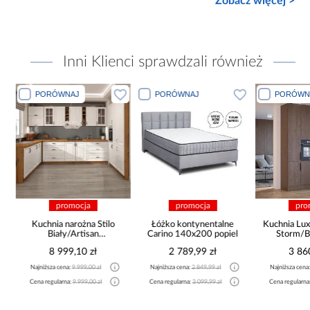
Zobacz więcej >
Inni Klienci sprawdzali również
PORÓWNAJ
PORÓWNAJ
PORÓWN
promocja
promocja
pro
Kuchnia narożna Stilo
Łóżko kontynentalne
Kuchnia Lux
Biały/Artisan
Carino 140x200 popiel
Storm/B
265x300x180 Cm
8 999,10 zł
2 789,99 zł
3 86
Najniższa cena:
9 999,00 zł
Najniższa cena:
2 849,99 zł
Najniższa cena
Cena regularna:
9 999,00 zł
Cena regularna:
3 099,99 zł
Cena regularna