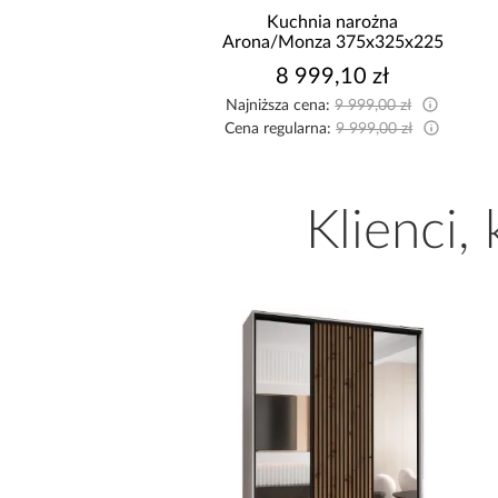
nik z funkcją spania
Kuchnia narożna
Solar brązowy
Arona/Monza 375x325x225
3 149,99 zł
8 999,10 zł
sza cena:
3 449,99 zł
Najniższa cena:
9 999,00 zł
egularna:
3 449,99 zł
Cena regularna:
9 999,00 zł
Klienci,