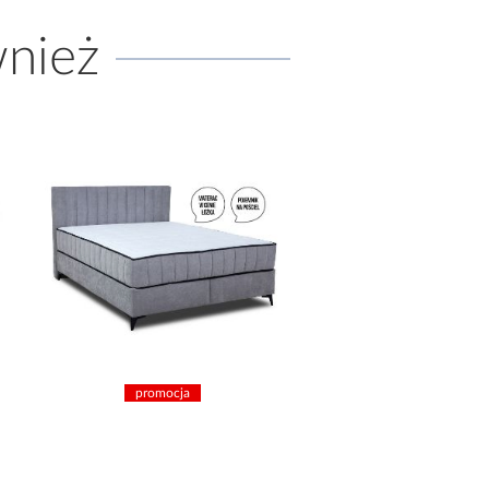
wnież
promocja
promocja