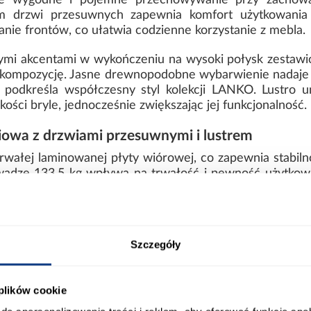
je wygodne i pojemne przechowywanie przy zachowani
 drzwi przesuwnych zapewnia komfort użytkowania 
anie frontów, co ułatwia codzienne korzystanie z mebla.
rnymi akcentami w wykończeniu na wysoki połysk zesta
kompozycję. Jasne drewnopodobne wybarwienie nadaje c
 podkreśla współczesny styl kolekcji LANKO. Lustro u
kości bryle, jednocześnie zwiększając jej funkcjonalność.
owa z drzwiami przesuwnymi i lustrem
trwałej laminowanej płyty wiórowej, co zapewnia stabil
wadze 133,5 kg wpływa na trwałość i pewność użytkowan
ta forma oraz dopracowane proporcje sprawiają, że 
n dostarczana jest do samodzielnego montażu i łączy w
Szczegóły
stetyczne wykończenie w połączeniu bieli i dekoru in
 plików cookie
ort
Informacje o produkcie