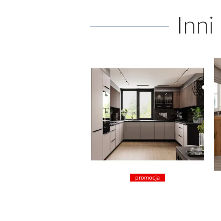
Inni
promocja
promocja