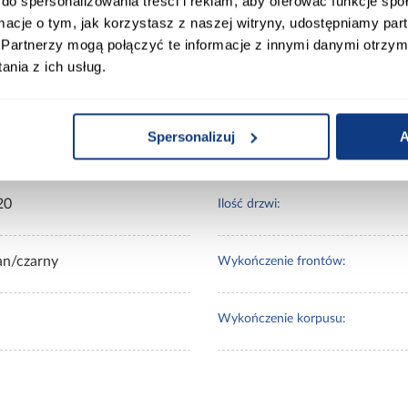
do spersonalizowania treści i reklam, aby oferować funkcje sp
ormacje o tym, jak korzystasz z naszej witryny, udostępniamy p
Partnerzy mogą połączyć te informacje z innymi danymi otrzym
nia z ich usług.
00
Wybarwienie:
Spersonalizuj
A
0
Lustro:
20
Ilość drzwi:
an/czarny
Wykończenie frontów:
Wykończenie korpusu: