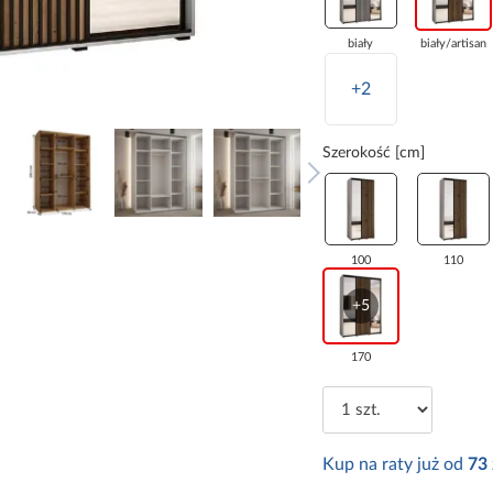
biały
biały/artisan
+2
Szerokość [cm]
100
110
+5
170
Kup na raty już od
73