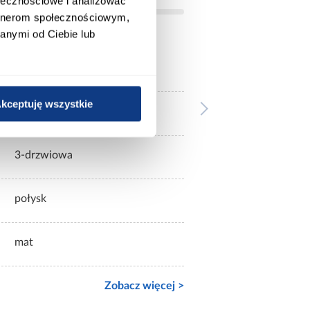
ołecznościowe i analizować
artnerom społecznościowym,
anymi od Ciebie lub
jasne drewnopodobne
kceptuję wszystkie
z lustrem
3-drzwiowa
połysk
mat
Zobacz więcej >