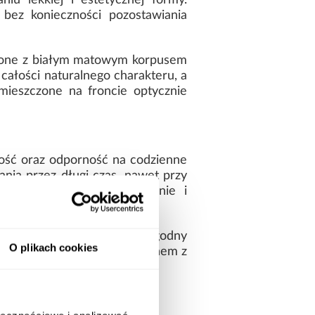
u lekkiej i estetycznej formy.
bez konieczności pozostawiania
wione z białym matowym korpusem
ałości naturalnego charakteru, a
mieszczone na froncie optycznie
ność oraz odporność na codzienne
ia przez długi czas, nawet przy
szafa prezentuje się spójnie i
 sobie pojemne wnętrze, wygodny
O plikach cookies
spirowanego naturalnym drewnem z