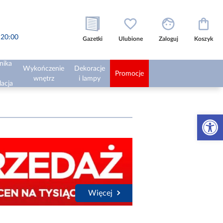
o 20:00
Gazetki
Ulubione
Zaloguj
Koszyk
nika
Wykończenie
Dekoracje
Promocje
wnętrz
i lampy
lacja
Otwórz 
Więcej