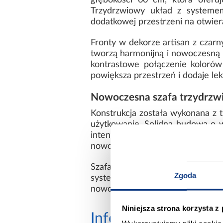
głębokości 60 cm, która oferu
Trzydrzwiowy układ z systemem
dodatkowej przestrzeni na otwier
Fronty w dekorze artisan z cza
tworzą harmonijną i nowoczesną 
kontrastowe połączenie kolorów
powiększa przestrzeń i dodaje lek
Nowoczesna szafa trzydrzwi
Konstrukcja została wykonana z 
użytkowanie. Solidna budowa o 
intensywnym użytkowaniu. Pros
nowocześnie.
Szafa Lanko 2-170 biały/artisa
Zgoda
system drzwi przesuwnych oraz e
nowoczesnymi detalami.
Niniejsza strona korzysta z
Informacje
Transp