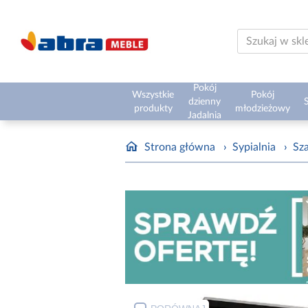
Pokój
Wszystkie
Pokój
dzienny
S
produkty
młodzieżowy
Jadalnia
Strona główna
›
Sypialnia
›
Sz