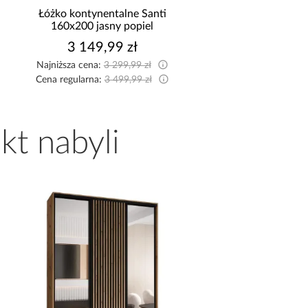
Łóżko kontynentalne Santi
Kuchnia Luxeo 260 
160x200 jasny popiel
Storm/Beige Set
3 149,99 zł
3 860,10 z
Najniższa cena:
3 299,99 zł
Najniższa cena:
4 289,0
Cena regularna:
3 499,99 zł
Cena regularna:
4 289,0
kt nabyli