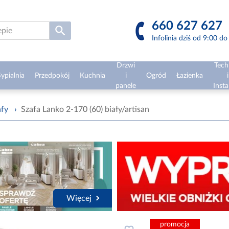
660 627 627
Infolinia dziś od 9:00 d
Drzwi
Tech
ypialnia
Przedpokój
Kuchnia
i
Ogród
Łazienka
i
panele
Insta
afy
›
Szafa Lanko 2-170 (60) biały/artisan
Więcej
promocja