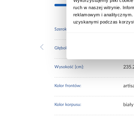
Wykorzystujemy pliki cookie 
ruch w naszej witrynie. Inf
reklamowym i analitycznym. 
uzyskanymi podczas korzysta
170.
Szerokość [cm]:
60.0
Głębokość [cm]:
235.
Wysokość [cm]:
artis
Kolor frontów:
biały
Kolor korpusu: