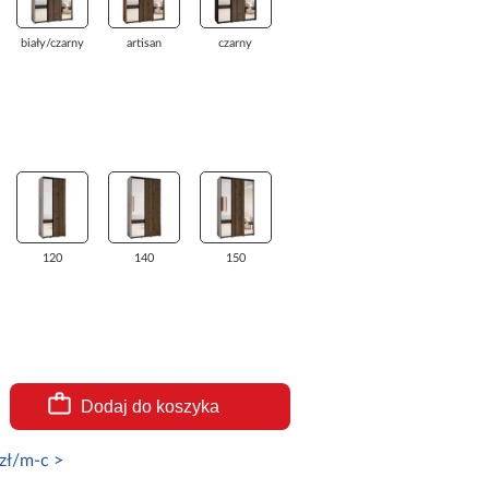
biały/czarny
artisan
czarny
120
140
150
Dodaj do koszyka
zł/m-c >