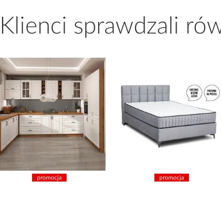
 Klienci sprawdzali ró
promocja
promocja