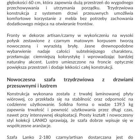
głębokości 60 cm, która zapewnia dużą przestrzeń do wygodnego
przechowywania i utrzymania porządku. Trzydrzwiowa
konstrukcja z systemem drzwi przesuwnych umożliwia
komfortowe korzystanie z mebla bez potrzeby zachowania
dodatkowego miejsca na otwieranie frontów.
Fronty w dekorze artisan/czarny w wykończeniu na wysoki
połysk zestawione z czarnym matowym korpusem tworzą
nowoczesną i wyrazistą bryłę. Jasne drewnopodobne
wybarwienie nadaje całości subtelniejszego charakteru,
przełamując ciemniejszą kolorystykę i wprowadzając bardziej
naturalny akcent. Lustro umieszczone na froncie optycznie
powiększa przestrzeń i dodaje lekkości całej konstrukcji.
Nowoczesna szafa trzydrzwiowa z drzwiami
przesuwnymi i lustrem
Konstrukcja wykonana została z trwałej laminowanej płyty
wiórowej, co przekłada się na stabilność oraz odporność na
codzienne użytkowanie. Solidna forma o wadze 139,5 kg
zapewnia trwałość i pewność użytkowania przez długi czas,
nawet przy intensywnej eksploatacji. Prosty kształt i nowoczesny
styl kolekcji LANKO sprawiają, że szafa dobrze wpisuje się w
współczesne aranżacje.
Szafa Lanko 2-180 czarny/artisan dostarczana jest do