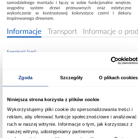
samodzielnego montażu i łączy w sobie funkcjonalne wnętrze,
wygodny system drzwi przesuwnych oraz estetyczne
wykończenie w kontrastowej kolorystyce czerni i dekoru
inspirowanego drewnem.
Informacje
Transport
Informacje o pro
Szerokość [cm]:
180.00
Głębokość [cm]:
Zgoda
Szczegóły
O plikach cookies
60.00
Wysokość [cm]:
Niniejsza strona korzysta z plików cookie
235.20
Wykorzystujemy pliki cookie do spersonalizowania treści i
Kolor frontów:
reklam, aby oferować funkcje społecznościowe i analizować
artisan/czarny
ruch w naszej witrynie. Informacje o tym, jak korzystasz z
naszej witryny, udostępniamy partnerom
Kolor korpusu: