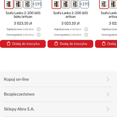
+195
+195
Szafa Lanko 2-200 (60)
Szafa Lanko 2-200 (60)
Szafa Lank
biały/artisan
artisan
artis
3 023,10 zł
3 023,10 zł
3 02
Najniższa cena:
3 359,00 zł
Najniższa cena:
3 359,00 zł
Najniższa cena
Cena regularna:
3 359,00 zł
Cena regularna:
3 359,00 zł
Cena regularna
Dodaj do koszyka
Dodaj do koszyka
Dodaj
Kupuj on-line
Bezpieczeństwo
Sklepy Abra S.A.