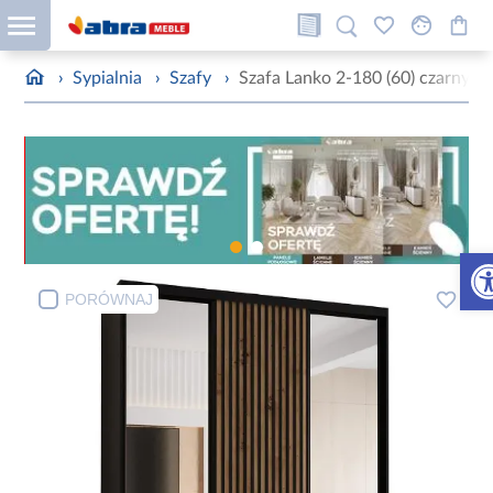
›
Sypialnia
›
Szafy
›
Szafa Lanko 2-180 (60) czarny/ar
Otw
PORÓWNAJ