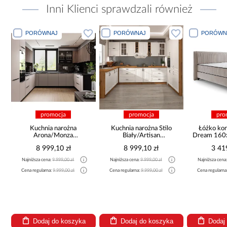
Inni Klienci sprawdzali również
PORÓWNAJ
PORÓWNAJ
PORÓWN
promocja
promocja
pro
a
Kuchnia narożna
Kuchnia narożna Stilo
Łóżko ko
Arona/Monza
Biały/Artisan
Dream 160
375x325x225
265x300x180 Cm
8 999,10 zł
8 999,10 zł
3 41
Najniższa cena:
9 999,00 zł
Najniższa cena:
9 999,00 zł
Najniższa cena
Cena regularna:
9 999,00 zł
Cena regularna:
9 999,00 zł
Cena regularna
Dodaj do koszyka
Dodaj do koszyka
Dodaj