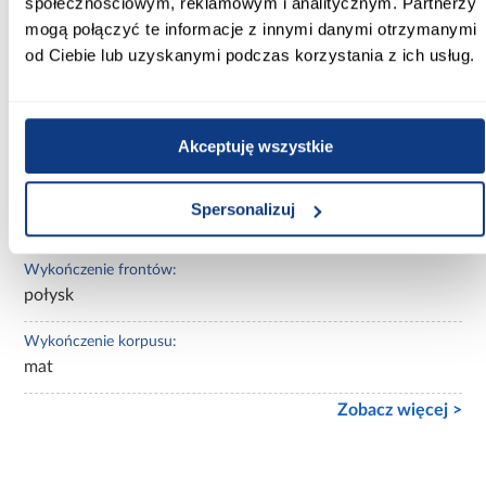
społecznościowym, reklamowym i analitycznym. Partnerzy
czarny
mogą połączyć te informacje z innymi danymi otrzymanymi
od Ciebie lub uzyskanymi podczas korzystania z ich usług.
Wybarwienie:
jasne drewnopodobne
Lustro:
Akceptuję wszystkie
z lustrem
Ilość drzwi:
Spersonalizuj
3-drzwiowa
Wykończenie frontów:
połysk
Wykończenie korpusu:
mat
Zobacz więcej >