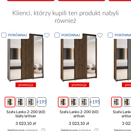
Klienci, którzy kupili ten produkt nabyli
również
PORÓWNAJ
PORÓWNAJ
PORÓWNA
promocja
promocja
pro
+195
+195
Szafa Lanko 2-200 (60)
Szafa Lanko 2-200 (60)
Szafa Lank
biały/artisan
artisan
artis
3 023,10 zł
3 023,10 zł
3 02
Najniższa cena:
3 359,00 zł
Najniższa cena:
3 359,00 zł
Najniższa cena