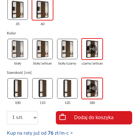
45
60
Kolor
+6
biały
biały/artisan
biały/czarny
czarny/artisan
Szerokość [cm]
+8
100
110
120
180
Dodaj do koszyka
Kup na raty już od
76
zł/m-c >