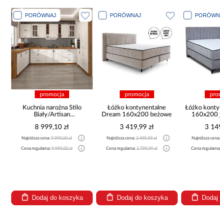
PORÓWNAJ
PORÓWNAJ
PORÓWN
promocja
promocja
pro
Kuchnia narożna Stilo
Łóżko kontynentalne
Łóżko konty
Biały/Artisan
Dream 160x200 beżowe
160x200 j
265x300x180 Cm
8 999,10 zł
3 419,99 zł
3 14
Najniższa cena:
9 999,00 zł
Najniższa cena:
3 499,99 zł
Najniższa cena
Cena regularna:
9 999,00 zł
Cena regularna:
3 799,99 zł
Cena regularna
Dodaj do koszyka
Dodaj do koszyka
Dodaj