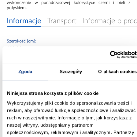
wykończenie w ponadczasowej kolorystyce czerni i bieli z
połyskiem.
Informacje
Transport
Informacje o pro
Szerokość [cm]:
180.00
Głębokość [cm]:
60.00
Zgoda
Szczegóły
O plikach cookies
Wysokość [cm]:
235.20
Niniejsza strona korzysta z plików cookie
Kolor frontów:
Wykorzystujemy pliki cookie do spersonalizowania treści i
biały/czarny
reklam, aby oferować funkcje społecznościowe i analizować
ruch w naszej witrynie. Informacje o tym, jak korzystasz z
Kolor korpusu:
naszej witryny, udostępniamy partnerom
czarny
społecznościowym, reklamowym i analitycznym. Partnerzy