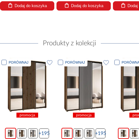
Dodaj do koszyka
Dodaj do koszyka
D
Produkty z kolekcji
RÓWNAJ
PORÓWNAJ
PORÓWNAJ
promocja
promocja
promocja
+195
+195
+