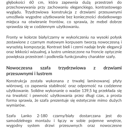
głębokości 60 cm, która zapewnia dużą przestrzeń do
przechowywania przy zachowaniu eleganckiego, kontrastowego
wyglądu. Trzydrzwiowa konstrukcja z drzwiami przesuwnymi
umożliwia wygodne użytkowanie bez konieczności dodatkowego
miejsca na otwieranie frontów, co sprawia, że mebel dobrze
sprawdza się w codziennym użytkowaniu.
Fronty w kolorze biały/czarny w wykończeniu na wysoki połysk
zestawione z czarnym matowym korpusem tworzą nowoczesną i
wyrazistą kompozycję. Kontrast bieli i czerni nadaje bryle elegancji
oraz lekkości wizualnej, a lustro umieszczone na froncie optycznie
powiększa przestrzeń i podkreśla funkcjonalny charakter szafy.
Nowoczesna szafa trzydrzwiowa z drzwiami
przesuwnymi i lustrem
Konstrukcja została wykonana z trwałej laminowanej płyty
wiórowej, co zapewnia stabilność oraz odporność na codzienne
użytkowanie. Solidne wykonanie o wadze 139,5 kg przekłada się
na trwałość i pewność użytkowania przez długi czas, a prosta
forma sprawia, że szafa prezentuje się estetycznie mimo dużych
wymiarów.
Szafa Lanko 2-180 czarny/biały dostarczana jest do
samodzielnego montażu i łączy w sobie pojemne wnętrze,
wygodny system drzwi przesuwnych oraz nowoczesne