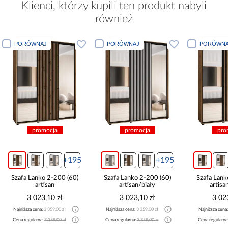
Klienci, którzy kupili ten produkt nabyli
również
PORÓWNAJ
PORÓWNAJ
POR
promocja
promocja
5
+195
+195
Szafa Lanko 2-200 (60)
Szafa Lanko 2-200 (60)
Szafa
artisan/biały
artisan/czarny
3 023,10 zł
3 023,10 zł
Najniższa cena:
3 359,00 zł
Najniższa cena:
3 359,00 zł
Najniżs
Cena regularna:
3 359,00 zł
Cena regularna:
3 359,00 zł
Cena re