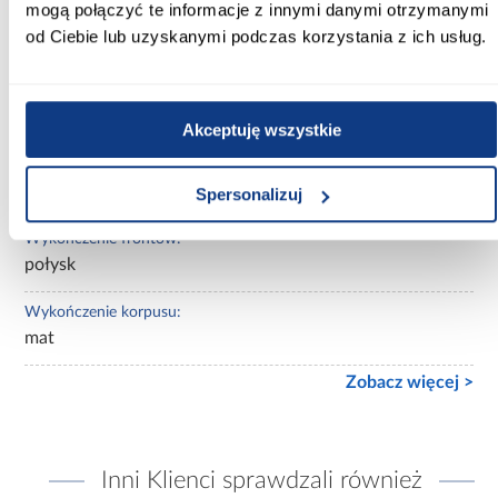
mogą połączyć te informacje z innymi danymi otrzymanymi
Wybarwienie:
od Ciebie lub uzyskanymi podczas korzystania z ich usług.
białe
Lustro:
z lustrem
Akceptuję wszystkie
Ilość drzwi:
3-drzwiowa
Spersonalizuj
Wykończenie frontów:
połysk
Wykończenie korpusu:
mat
Zobacz więcej >
Inni Klienci sprawdzali również