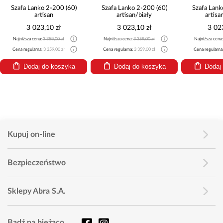
a Lanko 2-200 (60)
Szafa Lanko 2-200 (60)
Szafa Lanko 2-200 
artisan
artisan/biały
artisan/czarny
3 023,10 zł
3 023,10 zł
3 023,10 zł
sza cena:
3 359,00 zł
Najniższa cena:
3 359,00 zł
Najniższa cena:
3 359,00 zł
egularna:
3 359,00 zł
Cena regularna:
3 359,00 zł
Cena regularna:
3 359,00 zł
Dodaj do koszyka
Dodaj do koszyka
Dodaj do kosz
Kupuj on-line
Bezpieczeństwo
Sklepy Abra S.A.
Bądź na bieżąco