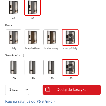
45
60
Kolor
+6
biały
biały/artisan
biały/czarny
czarny/biały
Szerokość [cm]
+8
100
110
120
180
Dodaj do koszyka
Kup na raty już od
76
zł/m-c >