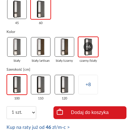
45
60
Kolor
+6
biały
biały/artisan
biały/czarny
czarny/biały
Szerokość [cm]
+8
100
110
120
Dodaj do koszyka
Kup na raty już od
46
zł/m-c >