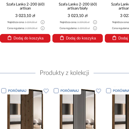
Szafa Lanko 2-200 (60)
Szafa Lanko 2-200 (60)
Szafa Lank
artisan
artisan/biały
artisa
3 023,10 zł
3 023,10 zł
3 02
Najniższa cena:
3 359,00 zł
Najniższa cena:
3 359,00 zł
Najniższa cena
Cena regularna:
3 359,00 zł
Cena regularna:
3 359,00 zł
Cena regularna
Dodaj do koszyka
Dodaj do koszyka
Dodaj
Produkty z kolekcji
PORÓWNAJ
PORÓWNAJ
PORÓWNA