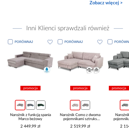
Zobacz więcej >
Inni Klienci sprawdzali również
PORÓWNAJ
PORÓWNAJ
PORÓWN
promocja
promocja
promocja
z
Narożnik z funkcją spania
Narożnik Como z dwoma
Narożni
Marco beżowy
pojemnikami sztruks
pojemnik
beżowy
pop
2 449,99 zł
2 519,99 zł
2 11