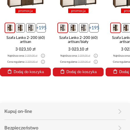
promocja
promocja
pro
+195
+195
Szafa Lanko 2-200 (60)
Szafa Lanko 2-200 (60)
Szafa Lank
artisan
artisan/biały
artisa
3 023,10 zł
3 023,10 zł
3 02
Najniższa cena:
3 359,00 zł
Najniższa cena:
3 359,00 zł
Najniższa cena
Cena regularna:
3 359,00 zł
Cena regularna:
3 359,00 zł
Cena regularna
Dodaj do koszyka
Dodaj do koszyka
Dodaj
Kupuj on-line
Bezpieczeństwo