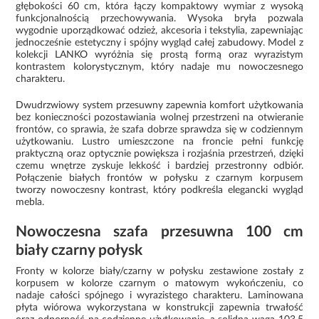
głębokości 60 cm, która łączy kompaktowy wymiar z wysoką
funkcjonalnością przechowywania. Wysoka bryła pozwala
wygodnie uporządkować odzież, akcesoria i tekstylia, zapewniając
jednocześnie estetyczny i spójny wygląd całej zabudowy. Model z
kolekcji LANKO wyróżnia się prostą formą oraz wyrazistym
kontrastem kolorystycznym, który nadaje mu nowoczesnego
charakteru.
Dwudrzwiowy system przesuwny zapewnia komfort użytkowania
bez konieczności pozostawiania wolnej przestrzeni na otwieranie
frontów, co sprawia, że szafa dobrze sprawdza się w codziennym
użytkowaniu. Lustro umieszczone na froncie pełni funkcję
praktyczną oraz optycznie powiększa i rozjaśnia przestrzeń, dzięki
czemu wnętrze zyskuje lekkość i bardziej przestronny odbiór.
Połączenie białych frontów w połysku z czarnym korpusem
tworzy nowoczesny kontrast, który podkreśla elegancki wygląd
mebla.
Nowoczesna szafa przesuwna 100 cm
biały czarny połysk
Fronty w kolorze biały/czarny w połysku zestawione zostały z
korpusem w kolorze czarnym o matowym wykończeniu, co
nadaje całości spójnego i wyrazistego charakteru. Laminowana
płyta wiórowa wykorzystana w konstrukcji zapewnia trwałość