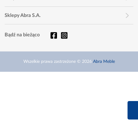
Sklepy Abra S.A.
Bądź na bieżąco
Wszelkie prawa zastrzeżone © 2026
Abra Meble
660 627 6
Infolinia dziś od 9