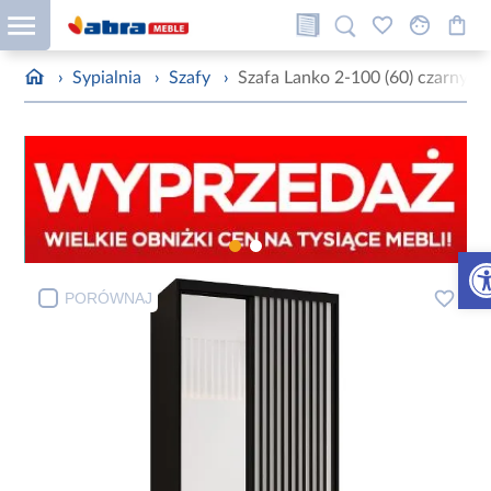
›
Sypialnia
›
Szafy
›
Szafa Lanko 2-100 (60) czarny/bi
Otw
PORÓWNAJ