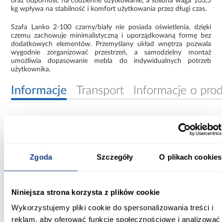
oraz odporność na codzienne użytkowanie, a solidna waga 103,5
kg wpływa na stabilność i komfort użytkowania przez długi czas.
Szafa Lanko 2-100 czarny/biały nie posiada oświetlenia, dzięki
czemu zachowuje minimalistyczną i uporządkowaną formę bez
dodatkowych elementów. Przemyślany układ wnętrza pozwala
wygodnie zorganizować przestrzeń, a samodzielny montaż
umożliwia dopasowanie mebla do indywidualnych potrzeb
użytkownika.
Informacje
Transport
Informacje o pro
Szerokość [cm]:
100.00
Zgoda
Szczegóły
O plikach cookies
Głębokość [cm]:
60.00
Wysokość [cm]:
Niniejsza strona korzysta z plików cookie
235.20
Wykorzystujemy pliki cookie do spersonalizowania treści i
reklam, aby oferować funkcje społecznościowe i analizować
Kolor frontów: