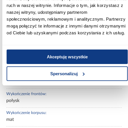
ruch w naszej witrynie. Informacje o tym, jak korzystasz z
biały/czarny
naszej witryny, udostępniamy partnerom
Kolor korpusu:
społecznościowym, reklamowym i analitycznym. Partnerzy
czarny
mogą połączyć te informacje z innymi danymi otrzymanymi
od Ciebie lub uzyskanymi podczas korzystania z ich usług.
Wybarwienie:
białe
Lustro:
Akceptuję wszystkie
z lustrem
Spersonalizuj
Ilość drzwi:
2-drzwiowa
Wykończenie frontów:
połysk
Wykończenie korpusu:
mat