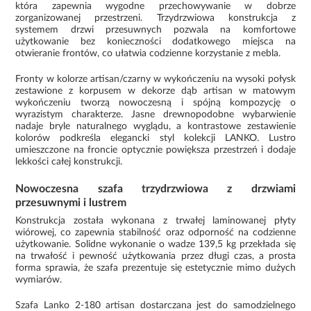
która zapewnia wygodne przechowywanie w dobrze
zorganizowanej przestrzeni. Trzydrzwiowa konstrukcja z
systemem drzwi przesuwnych pozwala na komfortowe
użytkowanie bez konieczności dodatkowego miejsca na
otwieranie frontów, co ułatwia codzienne korzystanie z mebla.
Fronty w kolorze artisan/czarny w wykończeniu na wysoki połysk
zestawione z korpusem w dekorze dąb artisan w matowym
wykończeniu tworzą nowoczesną i spójną kompozycję o
wyrazistym charakterze. Jasne drewnopodobne wybarwienie
nadaje bryle naturalnego wyglądu, a kontrastowe zestawienie
kolorów podkreśla elegancki styl kolekcji LANKO. Lustro
umieszczone na froncie optycznie powiększa przestrzeń i dodaje
lekkości całej konstrukcji.
Nowoczesna szafa trzydrzwiowa z drzwiami
przesuwnymi i lustrem
Konstrukcja została wykonana z trwałej laminowanej płyty
wiórowej, co zapewnia stabilność oraz odporność na codzienne
użytkowanie. Solidne wykonanie o wadze 139,5 kg przekłada się
na trwałość i pewność użytkowania przez długi czas, a prosta
forma sprawia, że szafa prezentuje się estetycznie mimo dużych
wymiarów.
Szafa Lanko 2-180 artisan dostarczana jest do samodzielnego