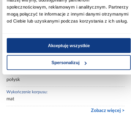
dąb artisan
społecznościowym, reklamowym i analitycznym. Partnerzy
mogą połączyć te informacje z innymi danymi otrzymanymi
Wybarwienie:
od Ciebie lub uzyskanymi podczas korzystania z ich usług.
jasne drewnopodobne
Lustro:
z lustrem
Akceptuję wszystkie
Ilość drzwi:
3-drzwiowa
Spersonalizuj
Wykończenie frontów:
połysk
Wykończenie korpusu:
mat
Zobacz więcej >