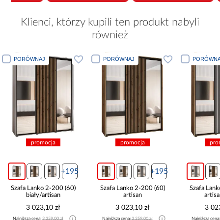
Klienci, którzy kupili ten produkt nabyli
również
PORÓWNAJ
PORÓWNAJ
PORÓWNA
promocja
promocja
pro
+195
+195
Szafa Lanko 2-200 (60)
Szafa Lanko 2-200 (60)
Szafa Lank
biały/artisan
artisan
artis
3 023,10 zł
3 023,10 zł
3 02
Najniższa cena:
3 359,00 zł
Najniższa cena:
3 359,00 zł
Najniższa cena