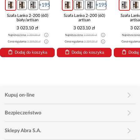
+195
+195
Szafa Lanko 2-200 (60)
Szafa Lanko 2-200 (60)
Szafa Lank
biały/artisan
artisan
artis
3 023,10 zł
3 023,10 zł
3 02
Najniższa cena:
3 359,00 zł
Najniższa cena:
3 359,00 zł
Najniższa cena
Cena regularna:
3 359,00 zł
Cena regularna:
3 359,00 zł
Cena regularna
Dodaj do koszyka
Dodaj do koszyka
Dodaj
Kupuj on-line
Bezpieczeństwo
Sklepy Abra S.A.