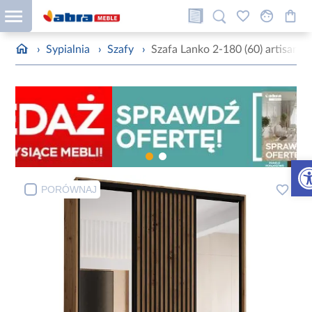
›
Sypialnia
›
Szafy
›
Szafa Lanko 2-180 (60) artisan
Otw
PORÓWNAJ