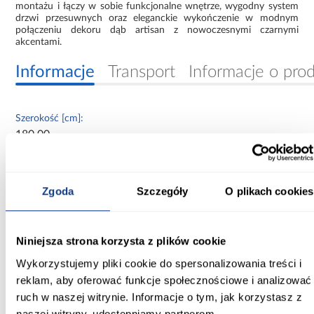
montażu i łączy w sobie funkcjonalne wnętrze, wygodny system
drzwi przesuwnych oraz eleganckie wykończenie w modnym
połączeniu dekoru dąb artisan z nowoczesnymi czarnymi
akcentami.
Informacje
Transport
Informacje o pro
Szerokość [cm]:
180.00
Głębokość [cm]:
60.00
Zgoda
Szczegóły
O plikach cookies
Wysokość [cm]:
235.20
Niniejsza strona korzysta z plików cookie
Kolor frontów:
Wykorzystujemy pliki cookie do spersonalizowania treści i
artisan/czarny
reklam, aby oferować funkcje społecznościowe i analizować
ruch w naszej witrynie. Informacje o tym, jak korzystasz z
Kolor korpusu:
naszej witryny, udostępniamy partnerom