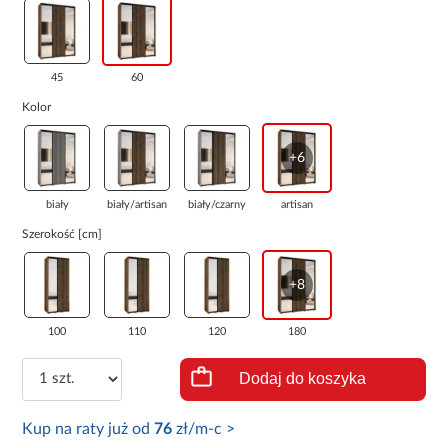
45
60
Kolor
+6
biały
biały/artisan
biały/czarny
artisan
Szerokość [cm]
+8
100
110
120
180
Dodaj do koszyka
Kup na raty już od
76
zł/m-c >