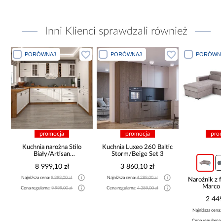
Inni Klienci sprawdzali również
PORÓWNAJ
PORÓWNAJ
PORÓWN
promocja
promocja
pro
Kuchnia narożna Stilo
Kuchnia Luxeo 260 Baltic
Biały/Artisan
Storm/Beige Set 3
265x300x180 Cm
8 999,10 zł
3 860,10 zł
Najniższa cena:
9 999,00 zł
Najniższa cena:
4 289,00 zł
Narożnik z 
Marco
Cena regularna:
9 999,00 zł
Cena regularna:
4 289,00 zł
2 44
Najniższa cena
Cena regularna