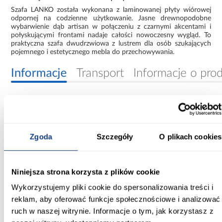
Szafa LANKO została wykonana z laminowanej płyty wiórowej
odpornej na codzienne użytkowanie. Jasne drewnopodobne
wybarwienie dąb artisan w połączeniu z czarnymi akcentami i
połyskującymi frontami nadaje całości nowoczesny wygląd. To
praktyczna szafa dwudrzwiowa z lustrem dla osób szukających
pojemnego i estetycznego mebla do przechowywania.
Informacje
Transport
Informacje o pro
Szerokość [cm]:
140.00
Zgoda
Szczegóły
O plikach cookies
Głębokość [cm]:
60.00
Niniejsza strona korzysta z plików cookie
Wysokość [cm]:
235.20
Wykorzystujemy pliki cookie do spersonalizowania treści i
reklam, aby oferować funkcje społecznościowe i analizować
Kolor frontów:
ruch w naszej witrynie. Informacje o tym, jak korzystasz z
artisan/czarny