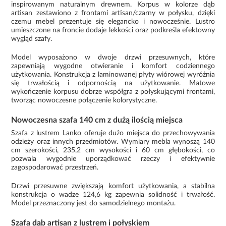
inspirowanym naturalnym drewnem. Korpus w kolorze dąb
artisan zestawiono z frontami artisan/czarny w połysku, dzięki
czemu mebel prezentuje się elegancko i nowocześnie. Lustro
umieszczone na froncie dodaje lekkości oraz podkreśla efektowny
wygląd szafy.
Model wyposażono w dwoje drzwi przesuwnych, które
zapewniają wygodne otwieranie i komfort codziennego
użytkowania. Konstrukcja z laminowanej płyty wiórowej wyróżnia
się trwałością i odpornością na użytkowanie. Matowe
wykończenie korpusu dobrze współgra z połyskującymi frontami,
tworząc nowoczesne połączenie kolorystyczne.
Nowoczesna szafa 140 cm z dużą ilością miejsca
Szafa z lustrem Lanko oferuje dużo miejsca do przechowywania
odzieży oraz innych przedmiotów. Wymiary mebla wynoszą 140
cm szerokości, 235,2 cm wysokości i 60 cm głębokości, co
pozwala wygodnie uporządkować rzeczy i efektywnie
zagospodarować przestrzeń.
Drzwi przesuwne zwiększają komfort użytkowania, a stabilna
konstrukcja o wadze 124,6 kg zapewnia solidność i trwałość.
Model przeznaczony jest do samodzielnego montażu.
Szafa dąb artisan z lustrem i połyskiem