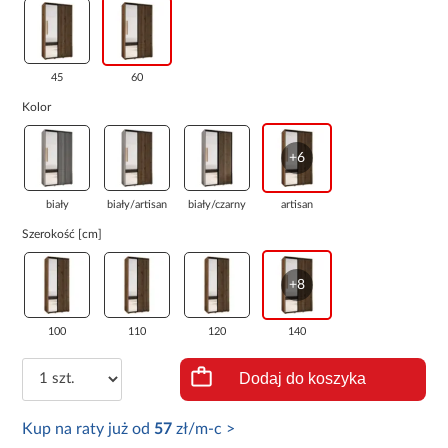
45
60
Kolor
+6
biały
biały/artisan
biały/czarny
artisan
Szerokość [cm]
+8
100
110
120
140
Dodaj do koszyka
Kup na raty już od
57
zł/m-c >