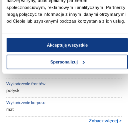
naszej witryny, udostępniamy partnerom
społecznościowym, reklamowym i analitycznym. Partnerzy
Kolor korpusu:
mogą połączyć te informacje z innymi danymi otrzymanymi
dąb artisan
od Ciebie lub uzyskanymi podczas korzystania z ich usług.
Wybarwienie:
jasne drewnopodobne
Akceptuję wszystkie
Lustro:
z lustrem
Spersonalizuj
Ilość drzwi:
2-drzwiowa
Wykończenie frontów:
połysk
Wykończenie korpusu:
mat
Zobacz więcej >