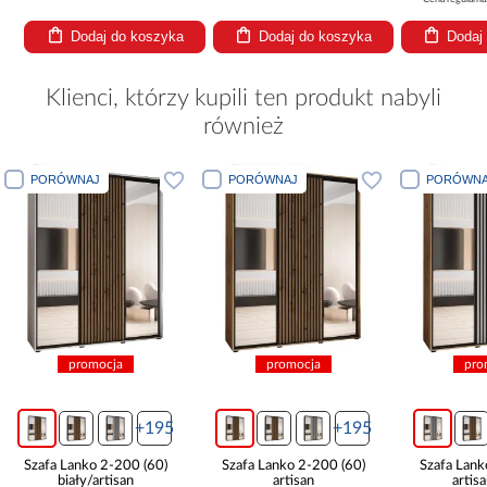
Dodaj do koszyka
Dodaj do koszyka
Dodaj
Klienci, którzy kupili ten produkt nabyli
również
PORÓWNAJ
PORÓWNAJ
PORÓWNA
promocja
promocja
pro
+195
+195
Szafa Lanko 2-200 (60)
Szafa Lanko 2-200 (60)
Szafa Lank
biały/artisan
artisan
artis