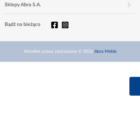
Sklepy Abra S.A.
Bądź na bieżąco
Wszelkie prawa zastrzeżone © 2026
Abra Meble
660 627 6
Infolinia dziś od 9