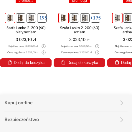
promocja
promocja
pro
+195
+195
Szafa Lanko 2-200 (60)
Szafa Lanko 2-200 (60)
Szafa Lank
biały/artisan
artisan
artis
3 023,10 zł
3 023,10 zł
3 02
Najniższa cena:
3 359,00 zł
Najniższa cena:
3 359,00 zł
Najniższa cena
Cena regularna:
3 359,00 zł
Cena regularna:
3 359,00 zł
Cena regularna
Dodaj do koszyka
Dodaj do koszyka
Dodaj
Kupuj on-line
Bezpieczeństwo