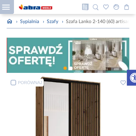
›
Sypialnia
›
Szafy
›
Szafa Lanko 2-140 (60) artisan
Otw
PORÓWNAJ