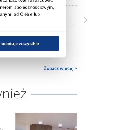
ołecznościowe i analizować
artnerom społecznościowym,
3-drzwiowa
anymi od Ciebie lub
połysk
kceptuję wszystkie
mat
Zobacz więcej >
wnież