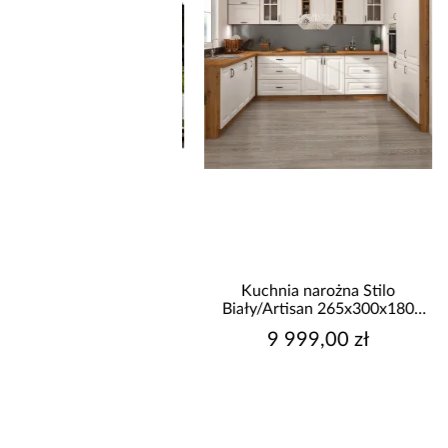
uchnia narożna
Kuchnia narożna Stilo
/Monza 375x325x225
Biały/Artisan 265x300x180
Cm
9 999,00 zł
9 999,00 zł