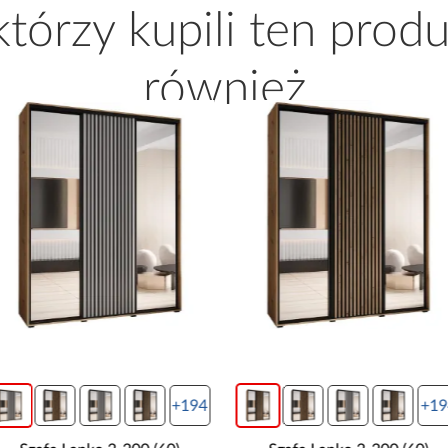
 którzy kupili ten produ
również
+194
+19