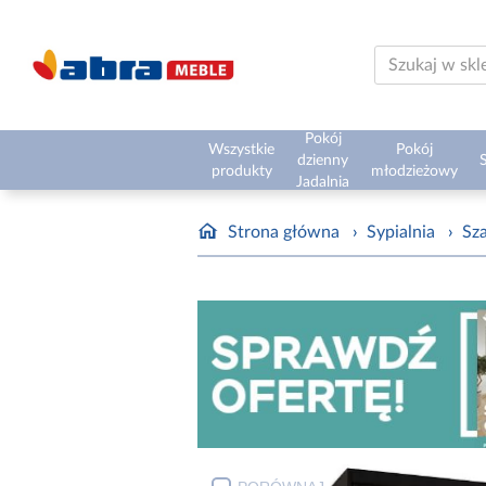
Pokój
Wszystkie
Pokój
dzienny
S
produkty
młodzieżowy
Jadalnia
Strona główna
›
Sypialnia
›
Sz