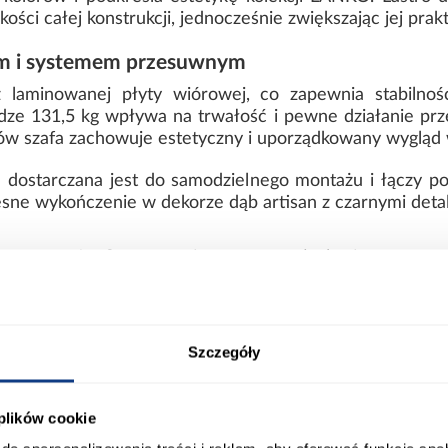
ości całej konstrukcji, jednocześnie zwiększając jej prak
rem i systemem przesuwnym
z laminowanej płyty wiórowej, co zapewnia stabilno
ze 131,5 kg wpływa na trwałość i pewne działanie przez
ów szafa zachowuje estetyczny i uporządkowany wygląd
an dostarczana jest do samodzielnego montażu i łączy 
ne wykończenie w dekorze dąb artisan z czarnymi detala
ort
Informacje o produkcie
Szczegóły
00
Wybarwienie:
 plików cookie
0
Lustro: