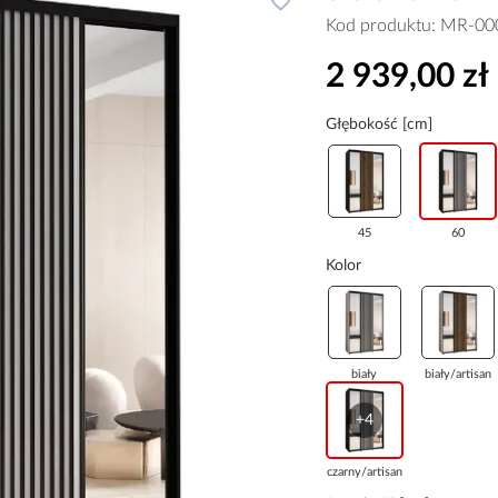
Kod produktu:
MR-00
2 939,00 zł
Głębokość [cm]
45
60
Kolor
biały
biały/artisan
+4
czarny/artisan