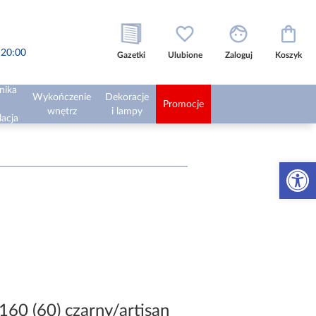
o 20:00
Gazetki
Ulubione
Zaloguj
Koszyk
nika
Wykończenie
Dekoracje
Promocje
wnętrz
i lampy
lacja
Otwórz 
160 (60) czarny/artisan