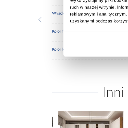
Wykorzystujemy pliki cookie 
ruch w naszej witrynie. Inf
235.
Wysokość [cm]:
reklamowym i analitycznym. 
uzyskanymi podczas korzysta
artis
Kolor frontów:
czar
Kolor korpusu:
Inni