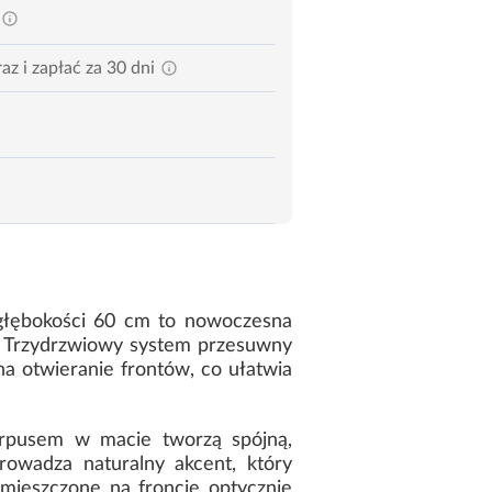
az i zapłać za 30 dni
 głębokości 60 cm to nowoczesna
. Trzydrzwiowy system przesuwny
a otwieranie frontów, co ułatwia
orpusem w macie tworzą spójną,
owadza naturalny akcent, który
umieszczone na froncie optycznie