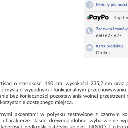
Metody płatności
Kup ter
Zadzwoń i zamów
660 627 627
Karta produktu
Drukuj
artisan o szerokości 160 cm, wysokości 235,2 cm oraz
 z myślą o wygodnym i funkcjonalnym przechowywaniu
ie bez konieczności pozostawiania wolnej przestrzeni n
ykorzystanie dostępnego miejsca.
arnymi akcentami w połysku zestawione z czarnym k
 charakterze. Jasne drewnopodobne wybarwienie wpr
 kolorów i podkreśla estetykę kolekcji LANKO. Lustro 