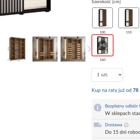
Szerokość [cm]
100
110
+6
160
Kup na raty już od
78
Bezpłatny odbiór
W sklepach sta
Dostawa
Do 15 dni robo