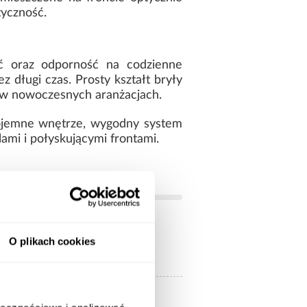
tyczność.
ść oraz odporność na codzienne
 długi czas. Prosty kształt bryły
 w nowoczesnych aranżacjach.
pojemne wnętrze, wygodny system
mi i połyskującymi frontami.
O plikach cookies
jasne drewnopodobne
z lustrem