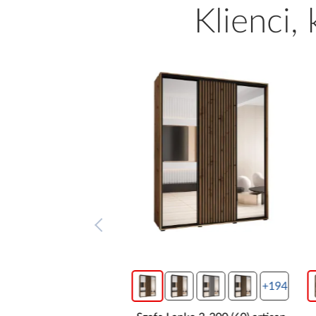
Klienci,
+194
+194