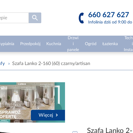
660 627 627
Infolinia dziś od 9:00 d
Drzwi
Tech
ypialnia
Przedpokój
Kuchnia
i
Ogród
Łazienka
i
panele
Insta
afy
›
Szafa Lanko 2-160 (60) czarny/artisan
Więcej
Szafa Lanko 2-