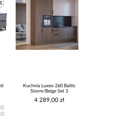
Kuchnia Luxeo 260 Baltic
Kuchnia Aria TA/AR
Storm/Beige Set 3
bez blatu
4 289,00 zł
3 819,00 z