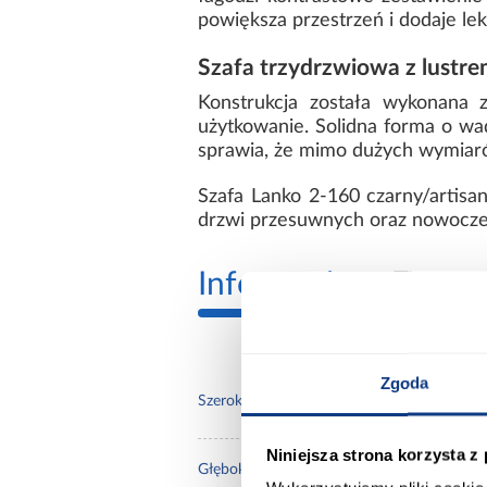
powiększa przestrzeń i dodaje lekk
Szafa trzydrzwiowa z lust
Konstrukcja została wykonana 
użytkowanie. Solidna forma o wad
sprawia, że mimo dużych wymiar
Szafa Lanko 2-160 czarny/artis
drzwi przesuwnych oraz nowoczes
Informacje
Transp
Zgoda
160.
Szerokość [cm]:
Niniejsza strona korzysta z
60.0
Głębokość [cm]: