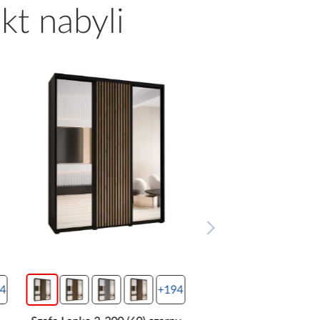
kt nabyli
4
+194