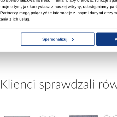
do spersonalizowania treści i reklam, aby oferować funkcje sp
ormacje o tym, jak korzystasz z naszej witryny, udostępniamy p
20
Ilość drzwi:
Partnerzy mogą połączyć te informacje z innymi danymi otrzym
nia z ich usług.
an/czarny
Wykończenie frontów:
Spersonalizuj
A
ny
Wykończenie korpusu:
 Klienci sprawdzali ró