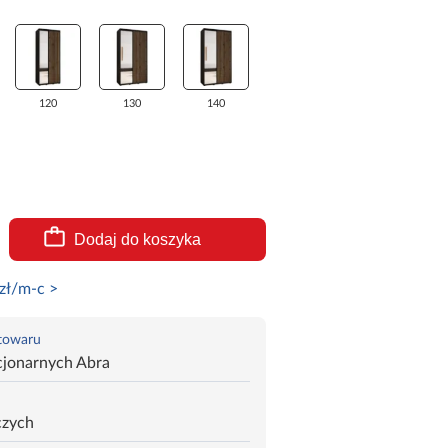
120
130
140
Dodaj do koszyka
zł/m-c >
 towaru
cjonarnych Abra
czych