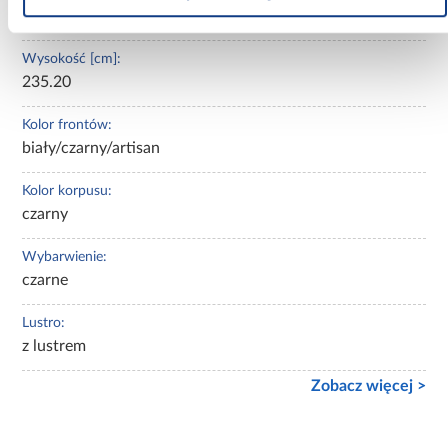
45.00
Wysokość [cm]:
235.20
Kolor frontów:
biały/czarny/artisan
Kolor korpusu:
czarny
Wybarwienie:
czarne
Lustro:
z lustrem
Zobacz więcej >