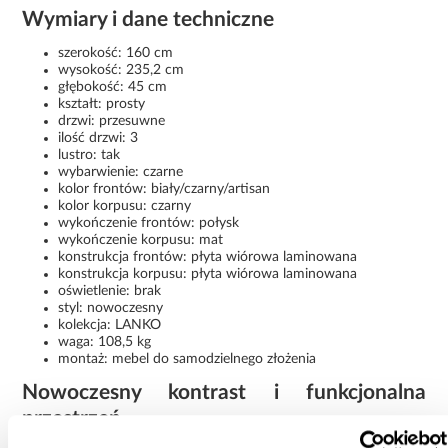
Wymiary i dane techniczne
szerokość: 160 cm
wysokość: 235,2 cm
głębokość: 45 cm
kształt: prosty
drzwi: przesuwne
ilość drzwi: 3
lustro: tak
wybarwienie: czarne
kolor frontów: biały/czarny/artisan
kolor korpusu: czarny
wykończenie frontów: połysk
wykończenie korpusu: mat
konstrukcja frontów: płyta wiórowa laminowana
konstrukcja korpusu: płyta wiórowa laminowana
oświetlenie: brak
styl: nowoczesny
kolekcja: LANKO
waga: 108,5 kg
montaż: mebel do samodzielnego złożenia
Nowoczesny kontrast i funkcjonalna
przestrzeń
Szafa Lanko 2-160 czarny/artisan to połączenie eleganckiego