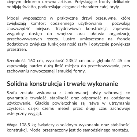
ciepłym dekorem drewna artisan. Połyskujące fronty delikatnie
odbijają światło, podkreślając elegancki charakter całej bryły.
Model wyposażono w praktyczne drzwi przesuwne, które
zwiększają komfort codziennego użytkowania i pozwalają
zaoszczędzić miejsce. Trzydrzwiowa konstrukcja zapewnia
wygodny dostęp do wnętrza oraz ułatwia organizację
przechowywanych rzeczy. Lustro umieszczone na froncie
dodatkowo zwiększa funkcjonalność szafy i optycznie powiększa
przestrzeń.
Szerokość 160 cm, wysokość 235,2 cm oraz głębokość 45 cm
zapewniają bardzo dużą ilość miejsca do przechowywania, przy
zachowaniu nowoczesnej i smukłej formy.
Solidna konstrukcja i trwałe wykonanie
Szafa została wykonana z laminowanej płyty wiórowej, co
gwarantuje trwałość, stabilność oraz odporność na codzienne
użytkowanie. Gładkie powierzchnie są łatwe w utrzymaniu
czystości, dzięki czemu mebel przez długi czas zachowuje
estetyczny wygląd.
Waga 108,5 kg świadczy o solidnym wykonaniu oraz stabilności
konstrukcji. Model przeznaczony jest do samodzielnego montażu.