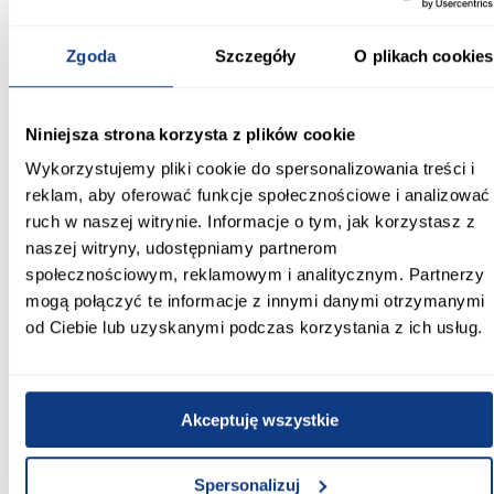
designu, praktycznych rozwiązań oraz bardzo dużej przestrzeni do
przechowywania. Lustro, przesuwne drzwi i kontrastowe
Zgoda
Szczegóły
O plikach cookies
zestawienie kolorów sprawiają, że model prezentuje się stylowo i
zapewnia wygodę użytkowania każdego dnia.
Informacje
Transport
Informacje o pro
Niniejsza strona korzysta z plików cookie
Wykorzystujemy pliki cookie do spersonalizowania treści i
reklam, aby oferować funkcje społecznościowe i analizować
Kształt:
proste
ruch w naszej witrynie. Informacje o tym, jak korzystasz z
naszej witryny, udostępniamy partnerom
Rodzaj drzwi:
społecznościowym, reklamowym i analitycznym. Partnerzy
przesuwne
mogą połączyć te informacje z innymi danymi otrzymanymi
od Ciebie lub uzyskanymi podczas korzystania z ich usług.
Oświetlenie:
Nie
Szerokość [cm]:
Akceptuję wszystkie
160.00
Spersonalizuj
Głębokość [cm]: