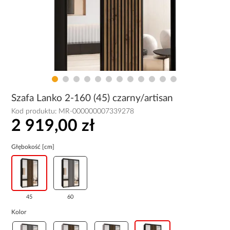
Szafa Lanko 2-160 (45) czarny/artisan
Kod produktu:
MR-000000007339278
2 919,00 zł
Głębokość [cm]
45
60
Kolor