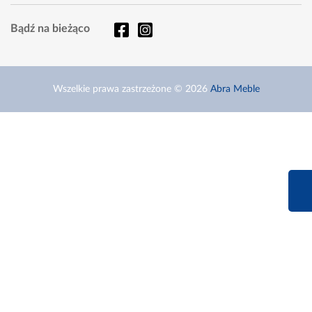
Bądź na bieżąco
Wszelkie prawa zastrzeżone © 2026
Abra Meble
660 627 6
Infolinia dziś od 9