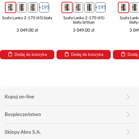
+195
+195
Szafa Lanko 2-170 (45) biały
Szafa Lanko 2-170 (45)
Szafa Lank
biały/artisan
biały
3 049,00 zł
3 049,00 zł
3 04
Dodaj do koszyka
Dodaj do koszyka
Dodaj
Kupuj on-line
Bezpieczeństwo
Sklepy Abra S.A.