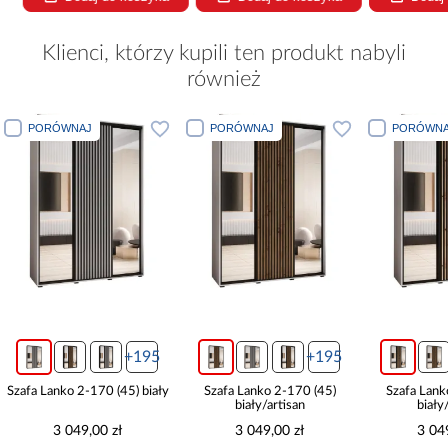
Klienci, którzy kupili ten produkt nabyli
również
PORÓWNAJ
PORÓWNAJ
PORÓWNA
+195
+195
Szafa Lanko 2-170 (45) biały
Szafa Lanko 2-170 (45)
Szafa Lank
biały/artisan
biały
3 049,00 zł
3 049,00 zł
3 04