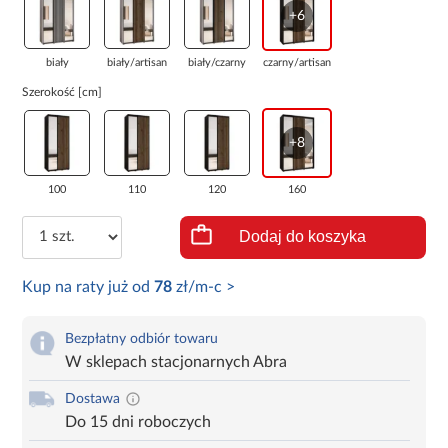
+6
biały
biały/artisan
biały/czarny
czarny/artisan
Szerokość [cm]
+8
100
110
120
160
Dodaj do koszyka
Kup na raty już od
78
zł/m-c >
Bezpłatny odbiór towaru
W sklepach stacjonarnych Abra
Dostawa
Do 15 dni roboczych