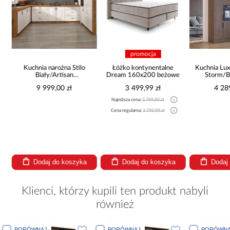
promocja
Kuchnia narożna Stilo
Łóżko kontynentalne
Kuchnia Lux
Biały/Artisan
Dream 160x200 beżowe
Storm/B
265x300x180 Cm
9 999,00 zł
3 499,99 zł
4 28
Najniższa cena:
3 799,99 zł
Cena regularna:
3 799,99 zł
Dodaj do koszyka
Dodaj do koszyka
Dodaj
Klienci, którzy kupili ten produkt nabyli
również
PORÓWNAJ
PORÓWNAJ
PO