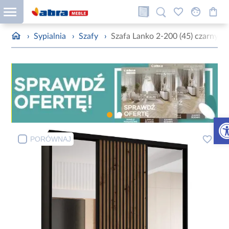
›
Sypialnia
›
Szafy
›
Szafa Lanko 2-200 (45) czarny/ar
Otw
PORÓWNAJ