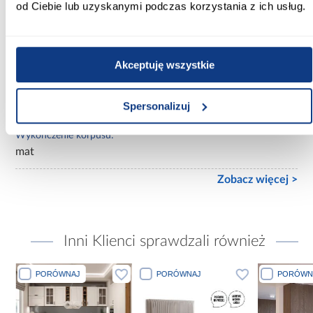
od Ciebie lub uzyskanymi podczas korzystania z ich usług.
z lustrem
Ilość drzwi:
3-drzwiowa
Akceptuję wszystkie
Wykończenie frontów:
Spersonalizuj
połysk
Wykończenie korpusu:
mat
Zobacz więcej >
Inni Klienci sprawdzali również
PORÓWNAJ
PORÓWNAJ
PORÓWN