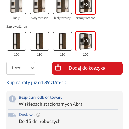
+6
biały
biały/artisan
biały/czarny
czarny/artisan
Szerokość [cm]
+8
100
110
120
200
Dodaj do koszyka
Kup na raty już od
89
zł/m-c >
Bezpłatny odbiór towaru
W sklepach stacjonarnych Abra
Dostawa
Do 15 dni roboczych