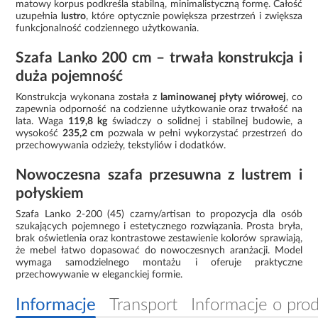
matowy korpus podkreśla stabilną, minimalistyczną formę. Całość
uzupełnia
lustro
, które optycznie powiększa przestrzeń i zwiększa
funkcjonalność codziennego użytkowania.
Szafa Lanko 200 cm – trwała konstrukcja i
duża pojemność
Konstrukcja wykonana została z
laminowanej płyty wiórowej
, co
zapewnia odporność na codzienne użytkowanie oraz trwałość na
lata. Waga
119,8 kg
świadczy o solidnej i stabilnej budowie, a
wysokość
235,2 cm
pozwala w pełni wykorzystać przestrzeń do
przechowywania odzieży, tekstyliów i dodatków.
Nowoczesna szafa przesuwna z lustrem i
połyskiem
Szafa Lanko 2-200 (45) czarny/artisan to propozycja dla osób
szukających pojemnego i estetycznego rozwiązania. Prosta bryła,
brak oświetlenia oraz kontrastowe zestawienie kolorów sprawiają,
że mebel łatwo dopasować do nowoczesnych aranżacji. Model
wymaga samodzielnego montażu i oferuje praktyczne
przechowywanie w eleganckiej formie.
Informacje
Transport
Informacje o pro