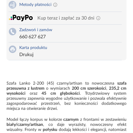
Metody płatności
Kup teraz i zapłać za 30 dni
Zadzwoń i zamów
660 627 627
Karta produktu
Drukuj
Szafa Lanko 2-200 (45) czarny/artisan to nowoczesna
szafa
przesuwna z lustrem
o wymiarach
200 cm szerokości
,
235,2 cm
wysokości
oraz
45 cm głębokości
. Trzydrzwiowy system
przesuwny zapewnia wygodne użytkowanie i pozwala efektywnie
zagospodarować przestrzeń, bez konieczności dodatkowego
miejsca na otwieranie drzwi.
Model łączy korpus w kolorze
czarnym
z frontami w zestawieniu
biały/czarny/artisan
, co daje wyrazisty, nowoczesny efekt
wizualny. Fronty w
połysku
dodają lekkości i elegancji, natomiast