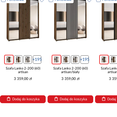
95
+195
+195
0)
Szafa Lanko 2-200 (60)
Szafa Lanko 2-200 (60)
Szaf
artisan/biały
artisan/czarny
3 359,00 zł
3 359,00 zł
a
Dodaj do koszyka
Dodaj do koszyka