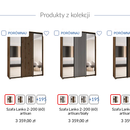
Produkty z kolekcji
J
PORÓWNAJ
PORÓWNAJ
+195
+195
+195
o 2-200 (60)
Szafa Lanko 2-200 (60)
Szafa Lanko 2-200 (60)
isan
artisan/biały
artisan/czarny
,00 zł
3 359,00 zł
3 359,00 zł