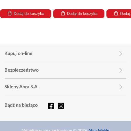
 do koszyka
Dodaj do koszyka
Dodaj do koszyka
Kupuj on-line
Bezpieczeństwo
Sklepy Abra S.A.
Bądź na bieżąco
Wszelkie prawa zastrzeżone © 2026
Abra Meble