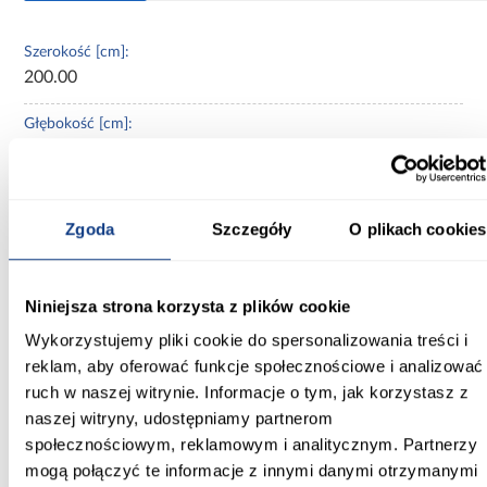
Szerokość [cm]:
200.00
Głębokość [cm]:
45.00
Wysokość [cm]:
235.20
Zgoda
Szczegóły
O plikach cookies
Kolor frontów:
biały/czarny/artisan
Niniejsza strona korzysta z plików cookie
Wykorzystujemy pliki cookie do spersonalizowania treści i
Kolor korpusu:
czarny
reklam, aby oferować funkcje społecznościowe i analizować
ruch w naszej witrynie. Informacje o tym, jak korzystasz z
Wybarwienie:
naszej witryny, udostępniamy partnerom
czarne
społecznościowym, reklamowym i analitycznym. Partnerzy
mogą połączyć te informacje z innymi danymi otrzymanymi
Lustro: