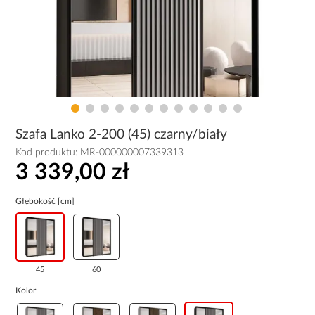
Szafa Lanko 2-200 (45) czarny/biały
Kod produktu:
MR-000000007339313
3 339,00 zł
Głębokość [cm]
45
60
Kolor