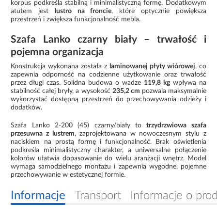
korpus podkreśla stabilną i minimalistyczną formę. Dodatkowym
atutem jest
lustro na froncie
, które optycznie powiększa
przestrzeń i zwiększa funkcjonalność mebla.
Szafa Lanko czarny biały – trwałość i
pojemna organizacja
Konstrukcja wykonana została z
laminowanej płyty wiórowej
, co
zapewnia odporność na codzienne użytkowanie oraz trwałość
przez długi czas. Solidna budowa o wadze
119,8 kg
wpływa na
stabilność całej bryły, a wysokość
235,2 cm
pozwala maksymalnie
wykorzystać dostępną przestrzeń do przechowywania odzieży i
dodatków.
Szafa Lanko 2-200 (45) czarny/biały to
trzydrzwiowa szafa
przesuwna z lustrem
, zaprojektowana w nowoczesnym stylu z
naciskiem na prostą formę i funkcjonalność. Brak oświetlenia
podkreśla minimalistyczny charakter, a uniwersalne połączenie
kolorów ułatwia dopasowanie do wielu aranżacji wnętrz. Model
wymaga samodzielnego montażu i zapewnia wygodne, pojemne
przechowywanie w estetycznej formie.
Informacje
Transport
Informacje o pro