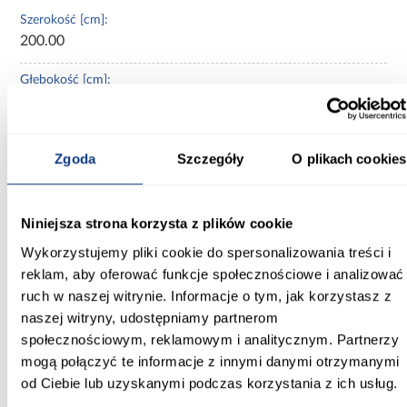
Szerokość [cm]:
200.00
Głębokość [cm]:
45.00
Wysokość [cm]:
Zgoda
Szczegóły
O plikach cookies
235.20
Kolor frontów:
biały/czarny
Niniejsza strona korzysta z plików cookie
Wykorzystujemy pliki cookie do spersonalizowania treści i
Kolor korpusu:
reklam, aby oferować funkcje społecznościowe i analizować
czarny
ruch w naszej witrynie. Informacje o tym, jak korzystasz z
naszej witryny, udostępniamy partnerom
Wybarwienie:
społecznościowym, reklamowym i analitycznym. Partnerzy
czarne
mogą połączyć te informacje z innymi danymi otrzymanymi
Lustro:
od Ciebie lub uzyskanymi podczas korzystania z ich usług.
z lustrem