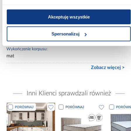
Ilość drzwi:
Akceptuję wszystkie
3-drzwiowa
Wykończenie frontów:
Spersonalizuj
połysk
Wykończenie korpusu:
mat
Zobacz więcej >
Inni Klienci sprawdzali również
PORÓWNAJ
PORÓWNAJ
PORÓWN