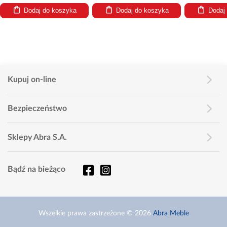
ka
Dodaj do koszyka
Dodaj do koszyka
Kupuj on-line
Bezpieczeństwo
Sklepy Abra S.A.
Bądź na bieżąco
Wszelkie prawa zastrzeżone © 2026
Abra Meble