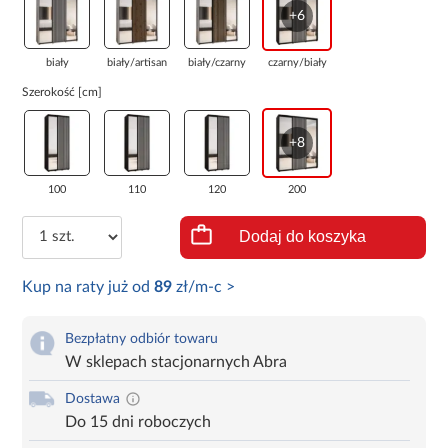
+6
biały
biały/artisan
biały/czarny
czarny/biały
Szerokość [cm]
+8
100
110
120
200
Dodaj do koszyka
Kup na raty już od
89
zł/m-c >
Bezpłatny odbiór towaru
W sklepach stacjonarnych Abra
Dostawa
Do 15 dni roboczych