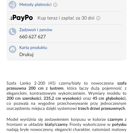
Metody płatności
Kup teraz i zapłać za 30 dni
Zadzwoń i zamów
660 627 627
Karta produktu
Drukuj
Szafa Lanko 2-200 (45) czarny/biały to nowoczesna
szafa
przesuwna 200 cm z lustrem
, która łączy dużą pojemność z
eleganckim, kontrastowym wykończeniem. Wymiary modelu to
200 cm szerokości
,
235,2 cm wysokości
oraz
45 cm głębokości
,
co pozwala na wygodne przechowywanie przy jednoczesnym
oszczędzeniu miejsca dzięki systemowi
trzech drzwi przesuwnych
.
Model wyróżnia się zestawieniem korpusu w kolorze
czarnym
z
frontami w układzie
biały/czarny
. Fronty wykończone w
połysku
nadają bryle nowoczesny, elegancki charakter, natomiast matowy