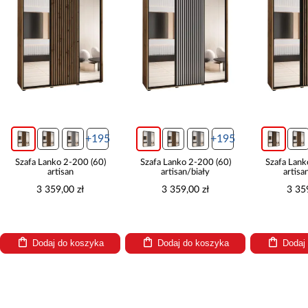
+195
+195
Szafa Lanko 2-200 (60)
Szafa Lanko 2-200 (60)
Szafa L
artisan/biały
artisan/czarny
3 359,00 zł
3 359,00 zł
3 
Dodaj do koszyka
Dodaj do koszyka
Dod