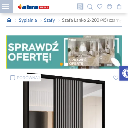
›
Sypialnia
›
Szafy
›
Szafa Lanko 2-200 (45) czarny/bi
Otw
PORÓWNAJ