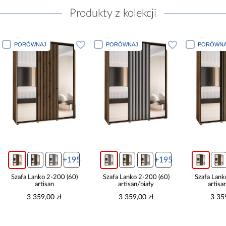
Produkty z kolekcji
PORÓWNAJ
PORÓWNAJ
P
195
+195
+195
60)
Szafa Lanko 2-200 (60)
Szafa Lanko 2-200 (60)
Sza
artisan/biały
artisan/czarny
3 359,00 zł
3 359,00 zł