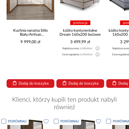
promocja
pro
Kuchnia narożna Stilo
Łóżko kontynentalne
Łóżko konty
Biały/Artisan
Dream 160x200 beżowe
160x200 j
265x300x180 Cm
9 999,00 zł
3 499,99 zł
3 29
Najniższa cena:
3 799,99 zł
Najniższa cena
Cena regularna:
3 799,99 zł
Cena regularna
Dodaj do koszyka
Dodaj do koszyka
Dodaj
Klienci, którzy kupili ten produkt nabyli
również
PORÓWNAJ
PORÓWNAJ
PORÓ