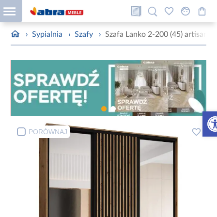
›
Sypialnia
›
Szafy
›
Szafa Lanko 2-200 (45) artisan/c
Otw
PORÓWNAJ