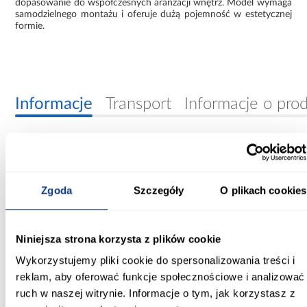
dopasowanie do współczesnych aranżacji wnętrz. Model wymaga
samodzielnego montażu i oferuje dużą pojemność w estetycznej
formie.
Informacje
Transport
Informacje o pro
Szerokość [cm]:
200.00
Zgoda
Szczegóły
O plikach cookies
Głębokość [cm]:
45.00
Niniejsza strona korzysta z plików cookie
Wysokość [cm]:
235.20
Wykorzystujemy pliki cookie do spersonalizowania treści i
reklam, aby oferować funkcje społecznościowe i analizować
Kolor frontów:
ruch w naszej witrynie. Informacje o tym, jak korzystasz z
biały/czarny/artisan