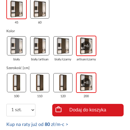
45
60
Kolor
+6
biały
biały/artisan
biały/czarny
artisan/czarny
Szerokość [cm]
+8
100
110
120
200
Dodaj do koszyka
Kup na raty już od
80
zł/m-c >