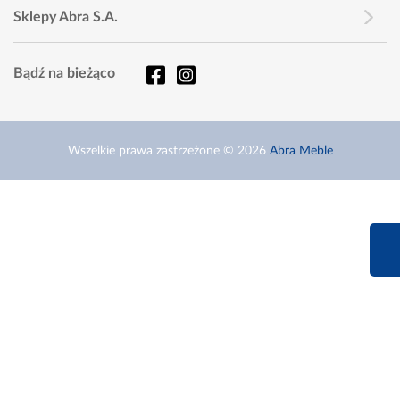
Sklepy Abra S.A.
Bądź na bieżąco
Wszelkie prawa zastrzeżone © 2026
Abra Meble
660 627 6
Infolinia dziś od 9