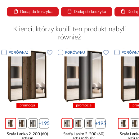
Dodaj do koszyka
Dodaj do koszyka
Dodaj
Klienci, którzy kupili ten produkt nabyli
również
PORÓWNAJ
PORÓWNAJ
PORÓWNA
promocja
promocja
pro
+195
+195
Szafa Lanko 2-200 (60)
Szafa Lanko 2-200 (60)
Szafa Lank
artisan
artisan/biały
artisa