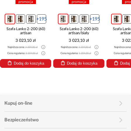
promocja
promocja
pro
+195
+195
Szafa Lanko 2-200 (60)
Szafa Lanko 2-200 (60)
Szafa Lank
artisan
artisan/biały
artisa
3 023,10 zł
3 023,10 zł
3 02
Najniższa cena:
3 359,00 zł
Najniższa cena:
3 359,00 zł
Najniższa cena
Cena regularna:
3 359,00 zł
Cena regularna:
3 359,00 zł
Cena regularna
Dodaj do koszyka
Dodaj do koszyka
Dodaj
Kupuj on-line
Bezpieczeństwo