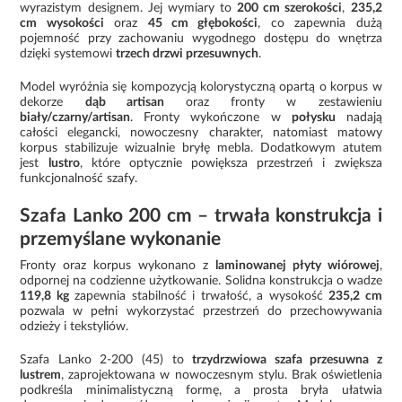
wyrazistym designem. Jej wymiary to
200 cm szerokości
,
235,2
cm wysokości
oraz
45 cm głębokości
, co zapewnia dużą
pojemność przy zachowaniu wygodnego dostępu do wnętrza
dzięki systemowi
trzech drzwi przesuwnych
.
Model wyróżnia się kompozycją kolorystyczną opartą o korpus w
dekorze
dąb artisan
oraz fronty w zestawieniu
biały/czarny/artisan
. Fronty wykończone w
połysku
nadają
całości elegancki, nowoczesny charakter, natomiast matowy
korpus stabilizuje wizualnie bryłę mebla. Dodatkowym atutem
jest
lustro
, które optycznie powiększa przestrzeń i zwiększa
funkcjonalność szafy.
Szafa Lanko 200 cm – trwała konstrukcja i
przemyślane wykonanie
Fronty oraz korpus wykonano z
laminowanej płyty wiórowej
,
odpornej na codzienne użytkowanie. Solidna konstrukcja o wadze
119,8 kg
zapewnia stabilność i trwałość, a wysokość
235,2 cm
pozwala w pełni wykorzystać przestrzeń do przechowywania
odzieży i tekstyliów.
Szafa Lanko 2-200 (45) to
trzydrzwiowa szafa przesuwna z
lustrem
, zaprojektowana w nowoczesnym stylu. Brak oświetlenia
podkreśla minimalistyczną formę, a prosta bryła ułatwia