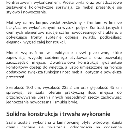
kontrastowym wykończeniem. Prosta bryła oraz ponadczasowe
zestawienie kolorystyczne sprawiają, że mebel prezentuje się
stylowo i nowocześnie.
Matowy czarny korpus został zestawiony z frontami w kolorze
biały/czarny wykończonymi na wysoki połysk. Kontrast jasnych i
ciemnych elementów nadaje szafie nowoczesnego charakteru, a
połyskujące fronty subtelnie odbijają światło, podkreślając
elegancki wygląd całej konstrukcji.
Model wyposażono w praktyczne drzwi przesuwne, które
zapewniają wygodę codziennego użytkowania oraz pozwalają
zaoszczędzić miejsce. Dwudrzwiowa konstrukcja gwarantuje
komfortowy dostęp do wnętrza, a lustro umieszczone na froncie
dodatkowo zwiększa funkcjonalność mebla i optycznie powiększa
przestrzeń.
Szerokość 100 cm, wysokość 235,2 cm oraz głębokość 45 cm
sprawiają, że szafa oferuje praktyczną ilość miejsca do
przechowywania ubrań i innych niezbędnych rzeczy, zachowując
jednocześnie nowoczesną i smukłą bryłę.
Solidna konstrukcja i trwałe wykonanie
Szafa została wykonana z laminowanej płyty wiórowej, dzięki
czemu cechuje się trwałością, odpornością na codzienne