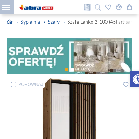
›
Sypialnia
›
Szafy
›
Szafa Lanko 2-100 (45) artisan/c
Otw
PORÓWNAJ