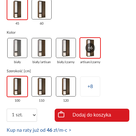
45
60
Kolor
+6
biały
biały/artisan
biały/czarny
artisan/czarny
Szerokość [cm]
+8
100
110
120
Dodaj do koszyka
Kup na raty już od
46
zł/m-c >