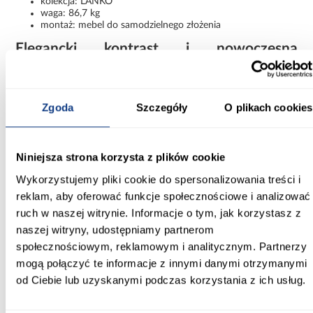
kolekcja: LANKO
waga: 86,7 kg
montaż: mebel do samodzielnego złożenia
Elegancki kontrast i nowoczesna
funkcjonalność
Szafa Lanko 2-100 czarny/biały to połączenie nowoczesnej
estetyki, funkcjonalnych rozwiązań oraz solidnego wykonania.
Zgoda
Szczegóły
O plikach cookies
Kontrastowe fronty, praktyczne lustro i przesuwne drzwi
sprawiają, że model doskonale wpisuje się w nowoczesne
aranżacje i zapewnia wygodne przechowywanie każdego dnia.
Niniejsza strona korzysta z plików cookie
Informacje
Transport
Informacje o pro
Wykorzystujemy pliki cookie do spersonalizowania treści i
reklam, aby oferować funkcje społecznościowe i analizować
Kształt:
ruch w naszej witrynie. Informacje o tym, jak korzystasz z
proste
naszej witryny, udostępniamy partnerom
społecznościowym, reklamowym i analitycznym. Partnerzy
Rodzaj drzwi:
mogą połączyć te informacje z innymi danymi otrzymanymi
przesuwne
od Ciebie lub uzyskanymi podczas korzystania z ich usług.
Oświetlenie: