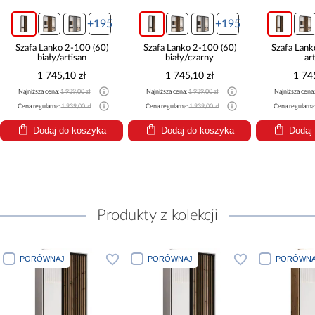
5
+195
+195
)
Szafa Lanko 2-100 (60)
Szafa Lanko 2-100 (60)
Szafa
biały/czarny
artisan
1 745,10 zł
1 745,10 zł
Najniższa cena:
1 939,00 zł
Najniższa cena:
1 939,00 zł
Najniż
Cena regularna:
1 939,00 zł
Cena regularna:
1 939,00 zł
Cena r
a
Dodaj do koszyka
Dodaj do koszyka
Produkty z kolekcji
PORÓWNAJ
PORÓWNAJ
PORÓ