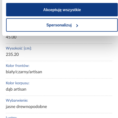
Nie
Akceptuję wszystkie
Szerokość [cm]:
100.00
Spersonalizuj
Głębokość [cm]:
45.00
Wysokość [cm]:
235.20
Kolor frontów:
biały/czarny/artisan
Kolor korpusu:
dąb artisan
Wybarwienie:
jasne drewnopodobne
Lustro: