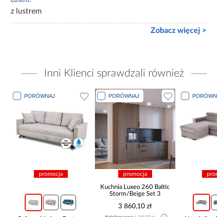
z lustrem
Zobacz więcej >
Inni Klienci sprawdzali również
PORÓWNAJ
PORÓWNAJ
PORÓWN
promocja
promocja
pro
Kuchnia Luxeo 260 Baltic
Storm/Beige Set 3
3 860,10 zł