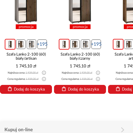
promocja
promocja
+195
+195
Szafa Lanko 2-100 (60)
Szafa Lanko 2-100 (60)
Szafa L
biały/czarny
artisan
ar
1 745,10 zł
1 745,10 zł
1 
Najniższa cena:
1 939,00 zł
Najniższa cena:
1 939,00 zł
Najniższa 
Cena regularna:
1 939,00 zł
Cena regularna:
1 939,00 zł
Cena regul
Dodaj do koszyka
Dodaj do koszyka
Dod
Kupuj on-line