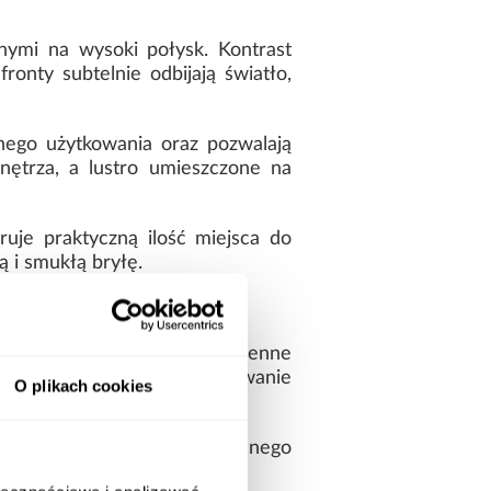
nymi na wysoki połysk. Kontrast
onty subtelnie odbijają światło,
ego użytkowania oraz pozwalają
ętrza, a lustro umieszczone na
uje praktyczną ilość miejsca do
 i smukłą bryłę.
ością, odpornością na codzienne
odne i bezproblemowe użytkowanie
O plikach cookies
eznaczony jest do samodzielnego