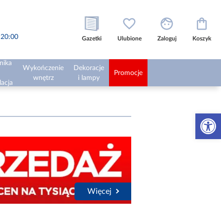
o 20:00
Gazetki
Ulubione
Zaloguj
Koszyk
nika
Wykończenie
Dekoracje
Promocje
wnętrz
i lampy
lacja
Otwórz 
Więcej