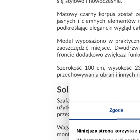
się stylowo i nowocześnie.
Matowy czarny korpus został ze
jasnych i ciemnych elementów na
podkreślając elegancki wygląd całe
Model wyposażono w praktyczne
zaoszczędzić miejsce. Dwudrzw
froncie dodatkowo zwiększa funkc
Szerokość 100 cm, wysokość 235
przechowywania ubrań i innych n
Solidna konstrukcja i
Szafa została wykonana z lamin
użytkowanie oraz łatwością utrz
Zgoda
przez długi czas.
Waga 86,7 kg świadczy o solidn
Niniejsza strona korzysta z
montażu.