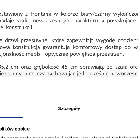
stawiony z frontami w kolorze biały/czarny wykończo
daje szafie nowoczesnego charakteru, a połyskujące fr
j konstrukcji.
 drzwi przesuwne, które zapewniają wygodę codzienn
iowa konstrukcja gwarantuje komfortowy dostęp do wn
jonalność mebla i optycznie powiększa przestrzeń.
,2 cm oraz głębokość 45 cm sprawiają, że szafa ofer
iezbędnych rzeczy, zachowując jednocześnie nowoczesną
 trwałe wykonanie
owanej płyty wiórowej, dzięki czemu cechuje się trwał
ymania w czystości. Stabilna konstrukcja zapewnia wyg
Szczegóły
ym wykonaniu i stabilności całego mebla. Model prz
 plików cookie