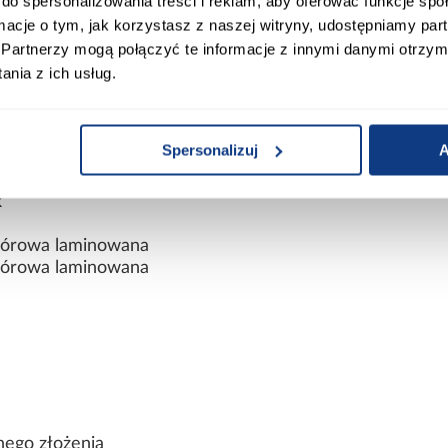
do spersonalizowania treści i reklam, aby oferować funkcje sp
ormacje o tym, jak korzystasz z naszej witryny, udostępniamy p
iczne
Partnerzy mogą połączyć te informacje z innymi danymi otrzym
nia z ich usług.
Spersonalizuj
A
k
wiórowa laminowana
wiórowa laminowana
nego złożenia