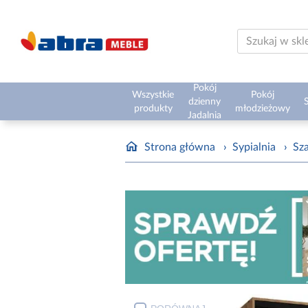
Pokój
Wszystkie
Pokój
dzienny
S
produkty
młodzieżowy
Jadalnia
Strona główna
›
Sypialnia
›
Sz