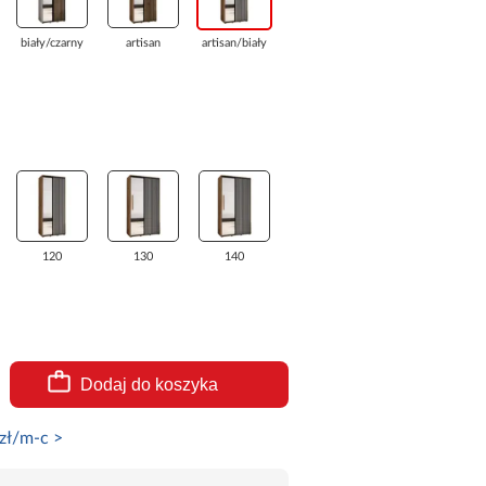
biały/czarny
artisan
artisan/biały
120
130
140
Dodaj do koszyka
zł/m-c >