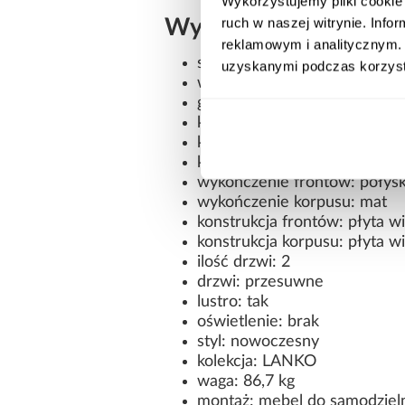
Wykorzystujemy pliki cookie 
ruch w naszej witrynie. Inf
Wymiary i dane techn
reklamowym i analitycznym. 
szerokość: 100 cm
uzyskanymi podczas korzysta
wysokość: 235,2 cm
głębokość: 45 cm
kształt: prosty
kolor frontów: biały/czarny
kolor korpusu: czarny
wykończenie frontów: połys
wykończenie korpusu: mat
konstrukcja frontów: płyta 
konstrukcja korpusu: płyta 
ilość drzwi: 2
drzwi: przesuwne
lustro: tak
oświetlenie: brak
styl: nowoczesny
kolekcja: LANKO
waga: 86,7 kg
montaż: mebel do samodziel