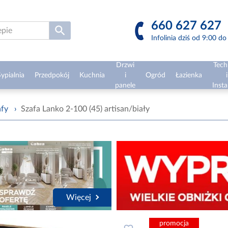
660 627 627
Infolinia dziś od 9:00 d
Drzwi
Tech
ypialnia
Przedpokój
Kuchnia
i
Ogród
Łazienka
i
panele
Insta
afy
›
Szafa Lanko 2-100 (45) artisan/biały
Więcej
promocja