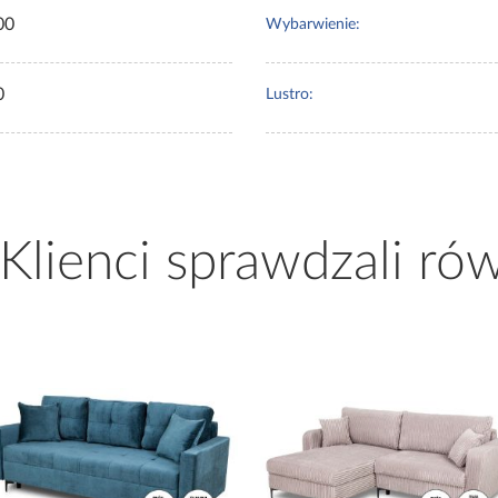
00
Wybarwienie:
0
Lustro:
 Klienci sprawdzali ró