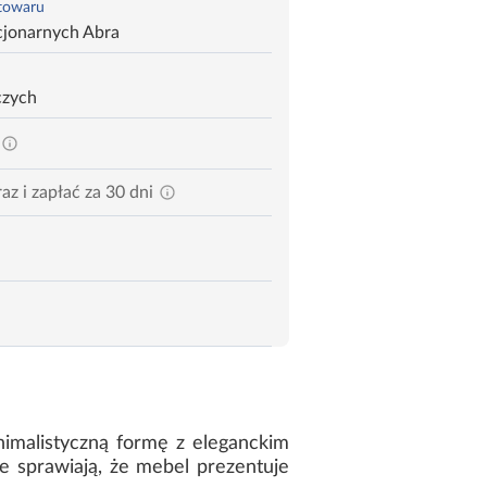
 towaru
cjonarnych Abra
czych
az i zapłać za 30 dni
nimalistyczną formę z eleganckim
 sprawiają, że mebel prezentuje