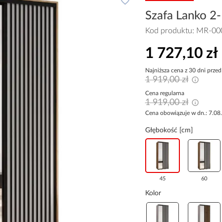
Szafa Lanko 2-
Kod produktu:
MR-00
1 727,10 zł
Najniższa cena z 30 dni przed
1 919,00 zł
Cena regularna
1 919,00 zł
Cena obowiązuje w dn.: 7.08
Głębokość [cm]
45
60
Kolor