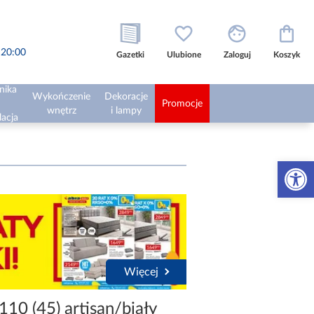
o 20:00
Gazetki
Ulubione
Zaloguj
Koszyk
nika
Wykończenie
Dekoracje
Promocje
wnętrz
i lampy
lacja
Otwórz 
Więcej
110 (45) artisan/biały