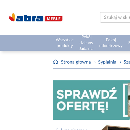
Pokój
Wszystkie
Pokój
dzienny
S
produkty
młodzieżowy
Jadalnia
Strona główna
›
Sypialnia
›
Sz