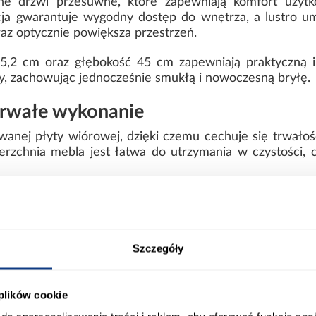
 drzwi przesuwne, które zapewniają komfort użytko
ja gwarantuje wygodny dostęp do wnętrza, a lustro u
az optycznie powiększa przestrzeń.
5,2 cm oraz głębokość 45 cm zapewniają praktyczną i
y, zachowując jednocześnie smukłą i nowoczesną bryłę.
 trwałe wykonanie
anej płyty wiórowej, dzięki czemu cechuje się trwałośc
erzchnia mebla jest łatwa do utrzymania w czystości, 
nym wykonaniu i stabilnej konstrukcji całego meb
iczne
Szczegóły
 plików cookie