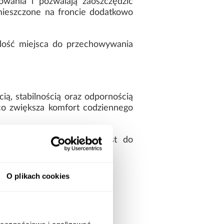
wania i pozwalają zaoszczędzić
mieszczone na froncie dodatkowo
lość miejsca do przechowywania
ią, stabilnością oraz odpornością
co zwiększa komfort codziennego
la. Model przeznaczony jest do
O plikach cookies