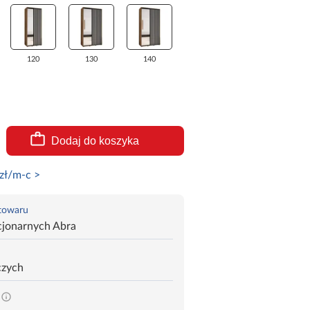
120
130
140
Dodaj do koszyka
zł/m-c >
 towaru
cjonarnych Abra
czych