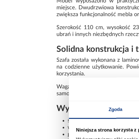
Model wyposażono w praktyczne
miejsce. Dwudrzwiowa konstrukc
zwiększa funkcjonalność mebla or
Szerokość 110 cm, wysokość 23
ubrań i innych niezbędnych rzecz
Solidna konstrukcja i
Szafa została wykonana z laminow
na codzienne użytkowanie. Powi
korzystania.
Waga 89,8 kg świadczy o solid
samodzielnego montażu.
Wymiary i dane techn
Zgoda
szerokość: 110 cm
wysokość: 235,2 cm
Niniejsza strona korzysta z
głębokość: 45 cm