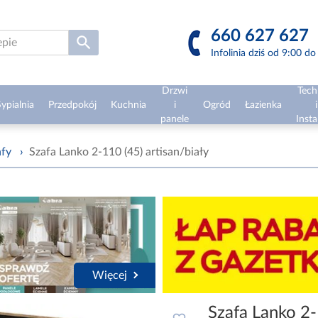
660 627 627
Infolinia dziś od 9:00 d
Drzwi
Tech
ypialnia
Przedpokój
Kuchnia
i
Ogród
Łazienka
i
panele
Insta
afy
›
Szafa Lanko 2-110 (45) artisan/biały
Więcej
Szafa Lanko 2-