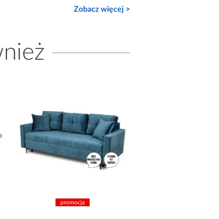
Zobacz więcej >
wnież
promocja
promocja