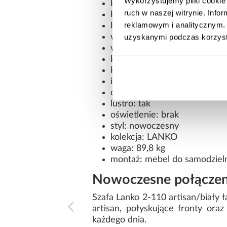
Wykorzystujemy pliki cookie 
kształt: prosty
ruch w naszej witrynie. Inf
kolor frontów: biały/czarny
reklamowym i analitycznym. 
kolor korpusu: dąb artisan
wykończenie frontów: połys
uzyskanymi podczas korzysta
wykończenie korpusu: mat
konstrukcja frontów: płyta 
konstrukcja korpusu: płyta 
ilość drzwi: 2
drzwi: przesuwne
lustro: tak
oświetlenie: brak
styl: nowoczesny
kolekcja: LANKO
waga: 89,8 kg
montaż: mebel do samodziel
Nowoczesne połączen
Szafa Lanko 2-110 artisan/biały
artisan, połyskujące fronty ora
każdego dnia.