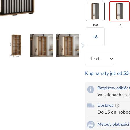
100
110
+6
Kup na raty już od
55
Bezpłatny odbiór
W sklepach sta
Dostawa
Do 15 dni robo
Metody płatności