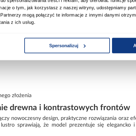
do spersonalizowania treści i reklam, aby oferować funkcje sp
ormacje o tym, jak korzystasz z naszej witryny, udostępniamy p
Partnerzy mogą połączyć te informacje z innymi danymi otrzym
k
nia z ich usług.
wiórowa laminowana
wiórowa laminowana
Spersonalizuj
A
nego złożenia
ie drewna i kontrastowych frontów
 łączy nowoczesny design, praktyczne rozwiązania oraz 
z lustro sprawiają, że model prezentuje się eleganck