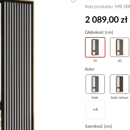
Kod produktu:
MR-00
2 089,00 zł
Głębokość [cm]
45
60
Kolor
biały
biały/artisan
+4
Szerokość [cm]