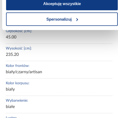
Nie
Akceptuję wszystkie
Szerokość [cm]:
Spersonalizuj
110.00
Głębokość [cm]:
45.00
Wysokość [cm]:
235.20
Kolor frontów:
biały/czarny/artisan
Kolor korpusu:
biały
Wybarwienie:
białe
Lustro: