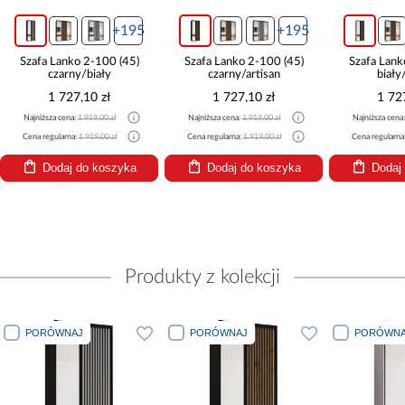
5
+195
+195
Szafa Lanko 2-100 (45)
Szafa Lanko 2-100 (45)
Szafa
czarny/artisan
biały/artisan
1 727,10 zł
1 727,10 zł
Najniższa cena:
1 919,00 zł
Najniższa cena:
1 919,00 zł
Najniżs
Cena regularna:
1 919,00 zł
Cena regularna:
1 919,00 zł
Cena re
Dodaj do koszyka
Dodaj do koszyka
D
Produkty z kolekcji
PORÓWNAJ
PORÓWNAJ