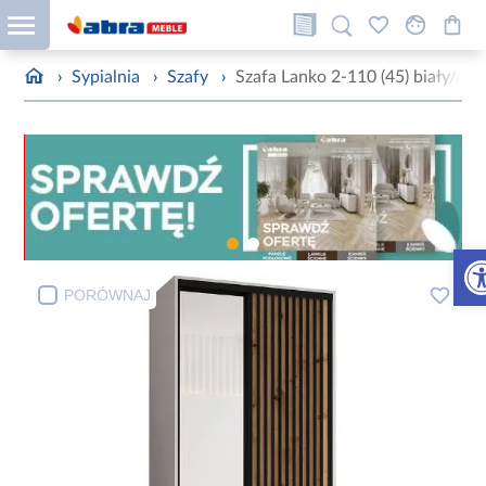
›
Sypialnia
›
Szafy
›
Szafa Lanko 2-110 (45) biały/arti
Otw
PORÓWNAJ