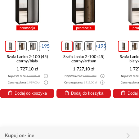
promocja
promocja
+195
+195
+195
0 (45)
Szafa Lanko 2-100 (45)
Szafa Lanko 2-100 (45)
y
czarny/artisan
biały/artisan
ł
1 727,10 zł
1 727,10 zł
zł
Najniższa cena:
1 919,00 zł
Najniższa cena:
1 919,00 zł
 zł
Cena regularna:
1 919,00 zł
Cena regularna:
1 919,00 zł
szyka
Dodaj do koszyka
Dodaj do koszyka
Kupuj on-line