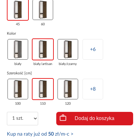
45
60
Kolor
+6
biały
biały/artisan
biały/czarny
Szerokość [cm]
+8
100
110
120
Dodaj do koszyka
Kup na raty już od
50
zł/m-c >