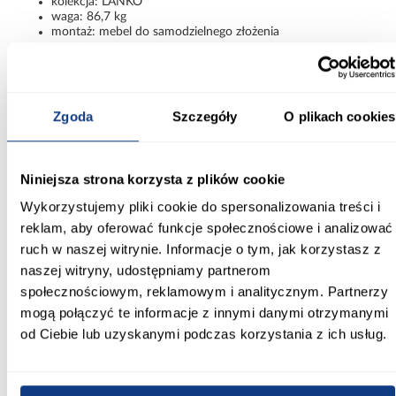
kolekcja: LANKO
waga: 86,7 kg
montaż: mebel do samodzielnego złożenia
Elegancki kontrast i nowoczesna
funkcjonalność
Szafa Lanko 2-100 czarny/biały to połączenie nowoczesnej
Zgoda
Szczegóły
O plikach cookies
estetyki, funkcjonalnych rozwiązań oraz solidnego wykonania.
Kontrastowe fronty, praktyczne lustro i przesuwne drzwi
sprawiają, że model doskonale wpisuje się w nowoczesne
aranżacje i zapewnia wygodne przechowywanie każdego dnia.
Niniejsza strona korzysta z plików cookie
Informacje
Transport
Informacje o pro
Wykorzystujemy pliki cookie do spersonalizowania treści i
reklam, aby oferować funkcje społecznościowe i analizować
ruch w naszej witrynie. Informacje o tym, jak korzystasz z
Kształt:
naszej witryny, udostępniamy partnerom
proste
społecznościowym, reklamowym i analitycznym. Partnerzy
mogą połączyć te informacje z innymi danymi otrzymanymi
Rodzaj drzwi:
od Ciebie lub uzyskanymi podczas korzystania z ich usług.
przesuwne
Oświetlenie: