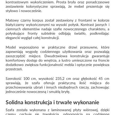
kontrastowym wykończeniem. Prosta bryła oraz ponadczasowe
zestawienie kolorystyczne sprawiają, że mebel prezentuje się
stylowo i nowocześnie.
Matowy czarny korpus został zestawiony z frontami w kolorze
biały/czarny wykończonymi na wysoki połysk. Kontrast jasnych i
ciemnych elementów nadaje szafie nowoczesnego charakteru, a
połyskujące fronty subtelnie odbijają światło, podkreślając
elegancki wygląd całej konstrukcji.
Model wyposażono w praktyczne drzwi przesuwne, które
zapewniają wygodę codziennego użytkowania oraz pozwalają
zaoszczędzić miejsce. Dwudrzwiowa konstrukcja gwarantuje
komfortowy dostęp do wnętrza, a lustro umieszczone na froncie
dodatkowo zwiększa funkcjonalność mebla i optycznie powiększa
przestrzeń.
Szerokość 100 cm, wysokość 235,2 cm oraz głębokość 45 cm
sprawiają, że szafa oferuje praktyczną ilość miejsca do
przechowywania ubrań i innych niezbędnych rzeczy, zachowując
jednocześnie nowoczesną i smukłą bryłę.
Solidna konstrukcja i trwałe wykonanie
Szafa została wykonana z laminowanej płyty wiórowej, dzięki
czemu cechuje się trwałością, odpornością na codzienne