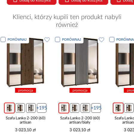
Dodaj do koszyka
Dodaj do koszyka
Dodaj
Klienci, którzy kupili ten produkt nabyli
również
PORÓWNAJ
PORÓWNAJ
PORÓWN
promocja
promocja
pr
+195
+195
Szafa Lanko 2-200 (60)
Szafa Lanko 2-200 (60)
Szafa Lan
artisan/biały
artisan/czarny
c
3 023,10 zł
3 023,10 zł
3 0