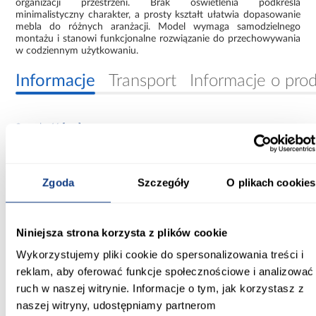
organizacji przestrzeni. Brak oświetlenia podkreśla
minimalistyczny charakter, a prosty kształt ułatwia dopasowanie
mebla do różnych aranżacji. Model wymaga samodzielnego
montażu i stanowi funkcjonalne rozwiązanie do przechowywania
w codziennym użytkowaniu.
Informacje
Transport
Informacje o pro
Szerokość [cm]:
200.00
Głębokość [cm]:
Zgoda
Szczegóły
O plikach cookies
45.00
Wysokość [cm]:
Niniejsza strona korzysta z plików cookie
235.20
Wykorzystujemy pliki cookie do spersonalizowania treści i
Kolor frontów:
reklam, aby oferować funkcje społecznościowe i analizować
biały/czarny/artisan
ruch w naszej witrynie. Informacje o tym, jak korzystasz z
naszej witryny, udostępniamy partnerom
Kolor korpusu: