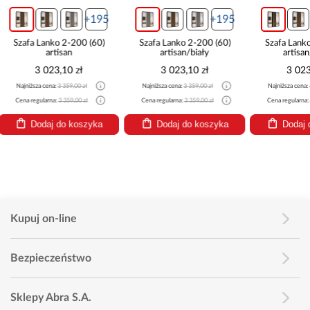
+195
+195
Szafa Lanko 2-200 (60)
Szafa Lanko 2-200 (60)
Szafa Lan
artisan/biały
artisan/czarny
c
3 023,10 zł
3 023,10 zł
3 0
Najniższa cena:
3 359,00 zł
Najniższa cena:
3 359,00 zł
Najniższa ce
Cena regularna:
3 359,00 zł
Cena regularna:
3 359,00 zł
Cena regular
Dodaj do koszyka
Dodaj do koszyka
Doda
Kupuj on-line
Bezpieczeństwo
Sklepy Abra S.A.