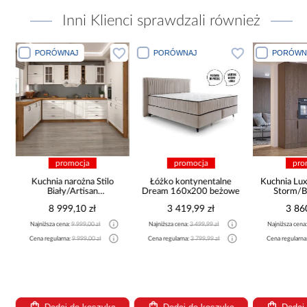
Inni Klienci sprawdzali również
PORÓWNAJ
PORÓWNAJ
PORÓWN
promocja
promocja
pro
Kuchnia narożna Stilo
Łóżko kontynentalne
Kuchnia Lux
Biały/Artisan
Dream 160x200 beżowe
Storm/B
265x300x180 Cm
8 999,10 zł
3 419,99 zł
3 86
Najniższa cena:
9 999,00 zł
Najniższa cena:
3 499,99 zł
Najniższa cena
Cena regularna:
9 999,00 zł
Cena regularna:
3 799,99 zł
Cena regularna