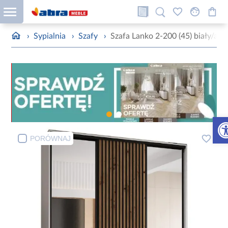
›
Sypialnia
›
Szafy
›
Szafa Lanko 2-200 (45) biały/arti
Otw
PORÓWNAJ