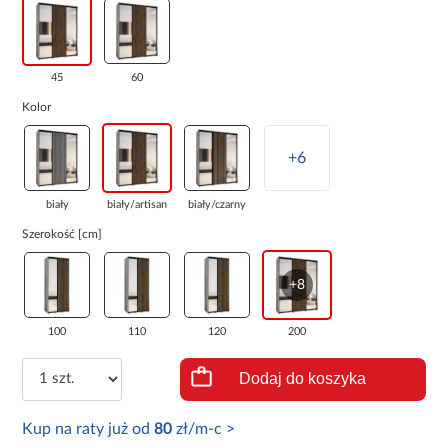
45
60
Kolor
+6
biały
biały/artisan
biały/czarny
Szerokość [cm]
+8
100
110
120
200
Dodaj do koszyka
Kup na raty już od
80
zł/m-c >