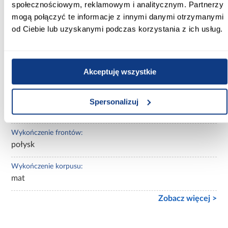
społecznościowym, reklamowym i analitycznym. Partnerzy
biały
mogą połączyć te informacje z innymi danymi otrzymanymi
od Ciebie lub uzyskanymi podczas korzystania z ich usług.
Wybarwienie:
białe
Lustro:
Akceptuję wszystkie
z lustrem
Ilość drzwi:
Spersonalizuj
3-drzwiowa
Wykończenie frontów:
połysk
Wykończenie korpusu:
mat
Zobacz więcej >