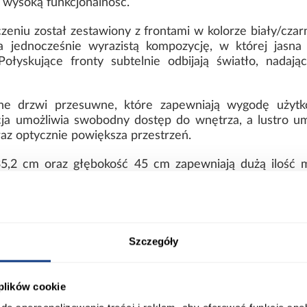
 wysoką funkcjonalność.
iu został zestawiony z frontami w kolorze biały/czarn
a jednocześnie wyrazistą kompozycję, w której jasna
łyskujące fronty subtelnie odbijają światło, nadają
 drzwi przesuwne, które zapewniają wygodę użytko
ja umożliwia swobodny dostęp do wnętrza, a lustro u
az optycznie powiększa przestrzeń.
5,2 cm oraz głębokość 45 cm zapewniają dużą ilość m
j formy.
 trwałe wykonanie
wanej płyty wiórowej, co gwarantuje trwałość, stabil
Szczegóły
nie są łatwe w utrzymaniu czystości, dzięki czemu m
 plików cookie
e wykonanie oraz stabilność konstrukcji. Model prz