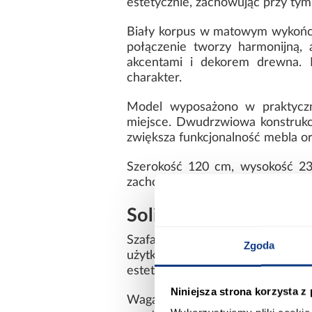
estetycznie, zachowując przy tym
Biały korpus w matowym wykończen
połączenie tworzy harmonijną, 
akcentami i dekorem drewna. Po
charakter.
Model wyposażono w praktyczne
miejsce. Dwudrzwiowa konstrukc
zwiększa funkcjonalność mebla or
Szerokość 120 cm, wysokość 23
zachowaniu smukłej i nowoczesne
Solidna konstrukcja i
Szafa została wykonana z lamino
Zgoda
użytkowanie. Gładkie powierzch
estetyczny wygląd.
Niniejsza strona korzysta z
Waga 94,1 kg potwierdza solidn