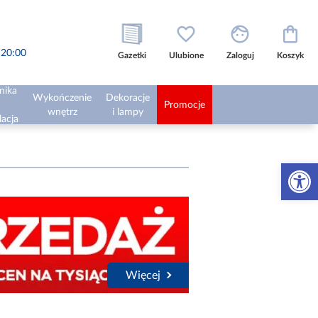
o 20:00
Gazetki
Ulubione
Zaloguj
Koszyk
nika
Wykończenie
Dekoracje
Promocje
wnętrz
i lampy
lacja
Otwórz 
Więcej