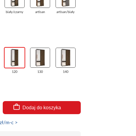
biały/czarny
artisan
artisan/biały
120
130
140
Dodaj do koszyka
zł/m-c >