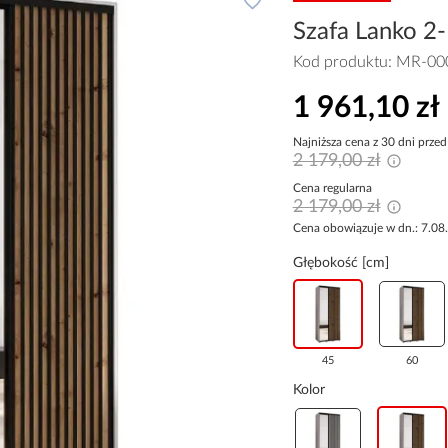
Szafa Lanko 2-
Kod produktu:
MR-00
1 961,10 zł
Najniższa cena z 30 dni przed
2 179,00 zł
Cena regularna
2 179,00 zł
Cena obowiązuje w dn.: 7.08
Głębokość [cm]
45
60
Kolor