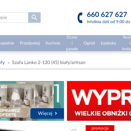
660 627 627
Infolinia dziś od 9:00 d
Drzwi
Tech
ypialnia
Przedpokój
Kuchnia
i
Ogród
Łazienka
i
panele
Insta
afy
›
Szafa Lanko 2-120 (45) biały/artisan
Więcej
promocja