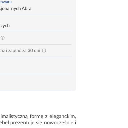
 towaru
cjonarnych Abra
czych
az i zapłać za 30 dni
imalistyczną formę z eleganckim,
ebel prezentuje się nowocześnie i