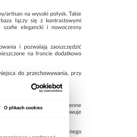
y/artisan na wysoki połysk. Takie
 baza łączy się z kontrastowymi
c szafie elegancki i nowoczesny
wania i pozwalają zaoszczędzić
mieszczone na froncie dodatkowo
iejsca do przechowywania, przy
ność oraz odporność na codzienne
O plikach cookies
ebel przez długi czas zachowuje
eznaczony jest do samodzielnego