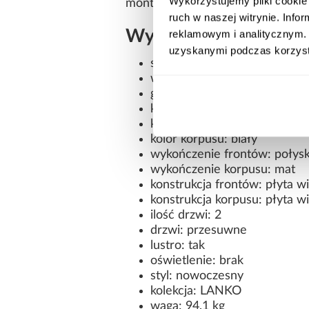
Wykorzystujemy pliki cookie 
montażu.
ruch w naszej witrynie. Inf
Wymiary i dane techn
reklamowym i analitycznym. 
uzyskanymi podczas korzysta
szerokość: 120 cm
wysokość: 235,2 cm
głębokość: 45 cm
kształt: prosty
kolor frontów: biały/czarny/a
kolor korpusu: biały
wykończenie frontów: połys
wykończenie korpusu: mat
konstrukcja frontów: płyta 
konstrukcja korpusu: płyta 
ilość drzwi: 2
drzwi: przesuwne
lustro: tak
oświetlenie: brak
styl: nowoczesny
kolekcja: LANKO
waga: 94,1 kg