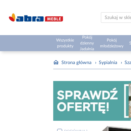
Pokój
Wszystkie
Pokój
dzienny
S
produkty
młodzieżowy
Jadalnia
Strona główna
›
Sypialnia
›
Sz