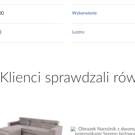
00
Wybarwienie:
0
Lustro:
 Klienci sprawdzali ró