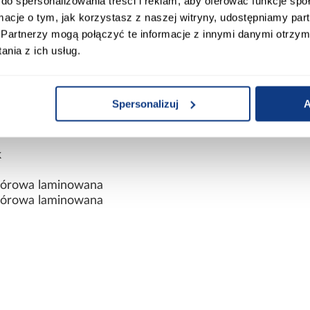
do spersonalizowania treści i reklam, aby oferować funkcje sp
ormacje o tym, jak korzystasz z naszej witryny, udostępniamy p
iczne
Partnerzy mogą połączyć te informacje z innymi danymi otrzym
nia z ich usług.
Spersonalizuj
A
rtisan
k
wiórowa laminowana
wiórowa laminowana