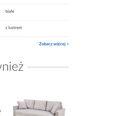
białe
z lustrem
Zobacz więcej >
wnież