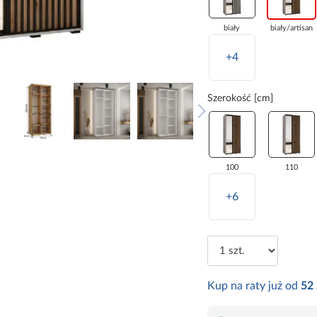
biały
biały/artisan
+4
Szerokość [cm]
100
110
+6
Kup na raty już od
52