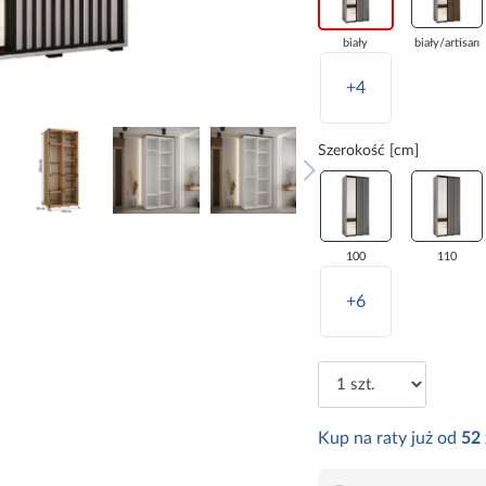
biały
biały/artisan
+4
Szerokość [cm]
100
110
+6
Kup na raty już od
52