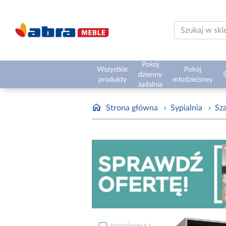
Pokój
Wszystkie
Pokój
dzienny
S
produkty
młodzieżowy
Jadalnia
Strona główna
›
Sypialnia
›
Sz