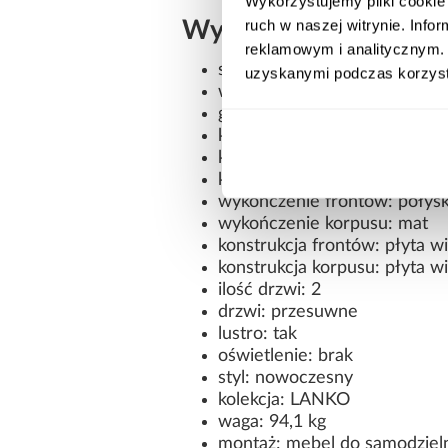
Wykorzystujemy pliki cookie 
ruch w naszej witrynie. Inf
Wymiary i dane techn
reklamowym i analitycznym. 
szerokość: 120 cm
uzyskanymi podczas korzysta
wysokość: 235,2 cm
głębokość: 45 cm
kształt: prosty
kolor frontów: biały/czarny
kolor korpusu: biały
wykończenie frontów: połys
wykończenie korpusu: mat
konstrukcja frontów: płyta 
konstrukcja korpusu: płyta 
ilość drzwi: 2
drzwi: przesuwne
lustro: tak
oświetlenie: brak
styl: nowoczesny
kolekcja: LANKO
waga: 94,1 kg
montaż: mebel do samodziel