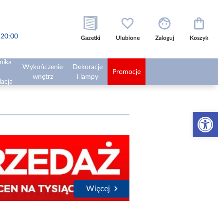
o 20:00
Gazetki
Ulubione
Zaloguj
Koszyk
nika
Wykończenie
Dekoracje
Promocje
wnętrz
i lampy
lacja
Otwórz 
Więcej