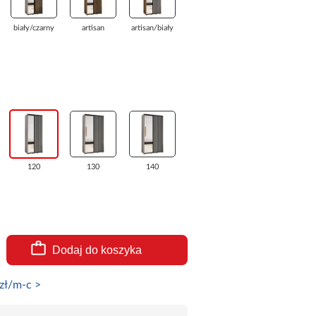
biały/czarny
artisan
artisan/biały
120
130
140
Dodaj do koszyka
zł/m-c >