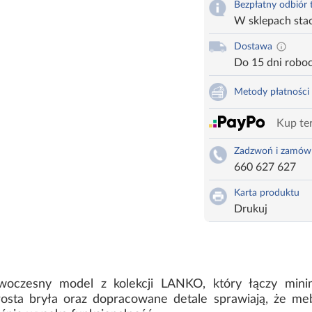
Bezpłatny odbiór
W sklepach sta
Dostawa
Do 15 dni robo
Metody płatności
Kup ter
Zadzwoń i zamów
660 627 627
Karta produktu
Drukuj
woczesny model z kolekcji LANKO, który łączy minim
sta bryła oraz dopracowane detale sprawiają, że meb