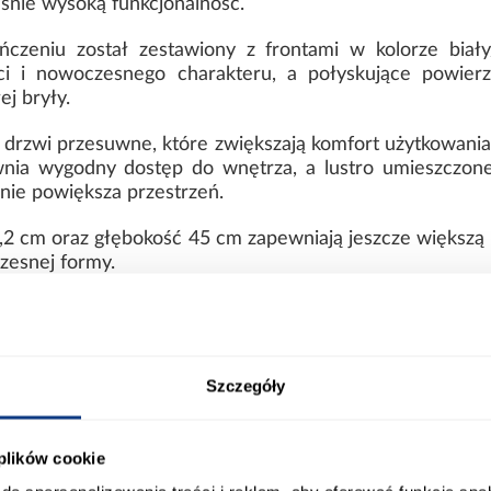
śnie wysoką funkcjonalność.
zeniu został zestawiony z frontami w kolorze biały/
ci i nowoczesnego charakteru, a połyskujące powierzc
ej bryły.
rzwi przesuwne, które zwiększają komfort użytkowania i
nia wygodny dostęp do wnętrza, a lustro umieszczone
nie powiększa przestrzeń.
2 cm oraz głębokość 45 cm zapewniają jeszcze większą 
zesnej formy.
 trwałe wykonanie
owanej płyty wiórowej, co zapewnia trwałość, stabiln
nie są łatwe w utrzymaniu czystości, dzięki czemu m
Szczegóły
 wykonanie oraz stabilność całej konstrukcji. Model pr
 plików cookie