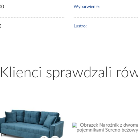
00
Wybarwienie:
0
Lustro:
 Klienci sprawdzali ró