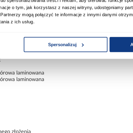
do spersonalizowania treści i reklam, aby oferować funkcje sp
ormacje o tym, jak korzystasz z naszej witryny, udostępniamy p
iczne
Partnerzy mogą połączyć te informacje z innymi danymi otrzym
nia z ich usług.
Spersonalizuj
A
k
wiórowa laminowana
wiórowa laminowana
nego złożenia