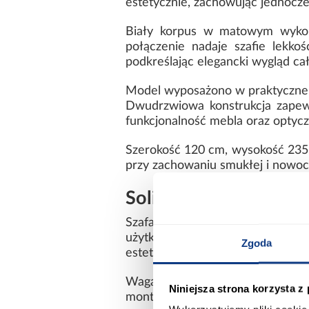
estetycznie, zachowując jednocze
Biały korpus w matowym wykońc
połączenie nadaje szafie lekkoś
podkreślając elegancki wygląd cał
Model wyposażono w praktyczne d
Dwudrzwiowa konstrukcja zapew
funkcjonalność mebla oraz optycz
Szerokość 120 cm, wysokość 235,
przy zachowaniu smukłej i nowoc
Solidna konstrukcja i
Szafa została wykonana z lamin
użytkowanie. Gładkie powierzch
Zgoda
estetyczny wygląd.
Waga 94,1 kg potwierdza solidne
Niniejsza strona korzysta z
montażu.