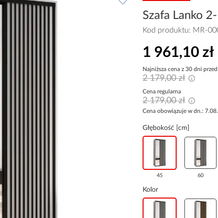
Szafa Lanko 2-
Kod produktu:
MR-00
1 961,10 zł
Najniższa cena z 30 dni przed
2 179,00 zł
Cena regularna
2 179,00 zł
Cena obowiązuje w dn.: 7.08
Głębokość [cm]
45
60
Kolor