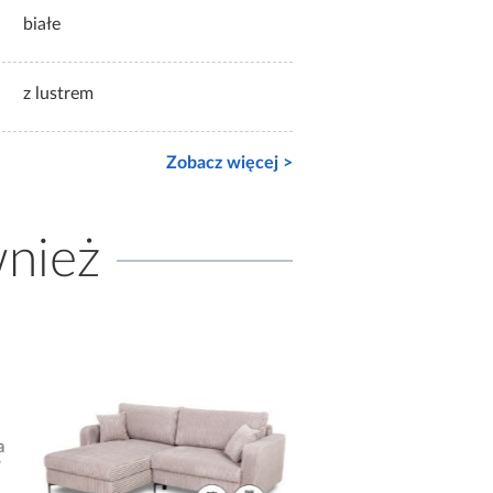
białe
z lustrem
Zobacz więcej >
wnież