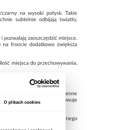
czarny na wysoki połysk. Takie
hnie subtelnie odbijają światło,
 pozwalają zaoszczędzić miejsce.
 na froncie dodatkowo zwiększa
ilość miejsca do przechowywania,
ość oraz odporność na codzienne
ebel przez długi czas zachowuje
O plikach cookies
zeznaczony jest do samodzielnego