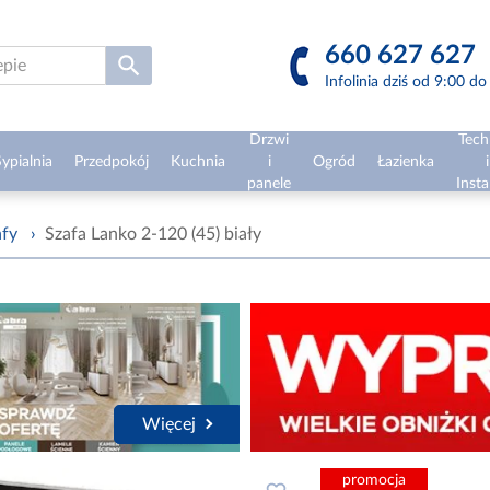
660 627 627
Infolinia dziś od 9:00 d
Drzwi
Tech
ypialnia
Przedpokój
Kuchnia
i
Ogród
Łazienka
i
panele
Insta
afy
›
Szafa Lanko 2-120 (45) biały
Więcej
promocja