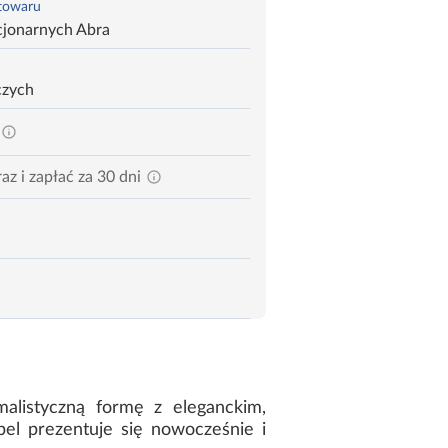
 towaru
cjonarnych Abra
czych
az i zapłać za 30 dni
alistyczną formę z eleganckim,
el prezentuje się nowocześnie i