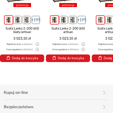
promocja
promocja
pro
+195
+195
Szafa Lanko 2-200 (60)
Szafa Lanko 2-200 (60)
Szafa Lank
biały/artisan
artisan
artis
3 023,10 zł
3 023,10 zł
3 02
Najniższa cena:
3 359,00 zł
Najniższa cena:
3 359,00 zł
Najniższa cena
Cena regularna:
3 359,00 zł
Cena regularna:
3 359,00 zł
Cena regularna
Dodaj do koszyka
Dodaj do koszyka
Dodaj
Kupuj on-line
Bezpieczeństwo