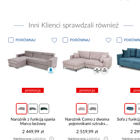
Inni Klienci sprawdzali również
PORÓWNAJ
PORÓWNAJ
PORÓWN
promocja
promocja
pro
Narożnik z funkcją spania
Narożnik Como z dwoma
Sofa z funkcj
Marco beżowy
pojemnikami sztruks
nie
beżowy
2 449,99 zł
2 519,99 zł
2 29
Najniższa cena:
2 699,99 zł
Najniższa cena:
2 599,99 zł
Najniższa cena