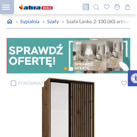
›
Sypialnia
›
Szafy
›
Szafa Lanko 2-100 (60) artisan
Otw
PORÓWNAJ