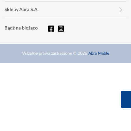
Sklepy Abra S.A.
Bądź na bieżąco
Wszelkie prawa zastrzeżone © 2026
Abra Meble
660 627 6
Infolinia dziś od 9