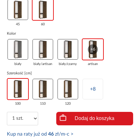
45
60
Kolor
+6
biały
biały/artisan
biały/czarny
artisan
Szerokość [cm]
+8
100
110
120
Dodaj do koszyka
Kup na raty już od
46
zł/m-c >