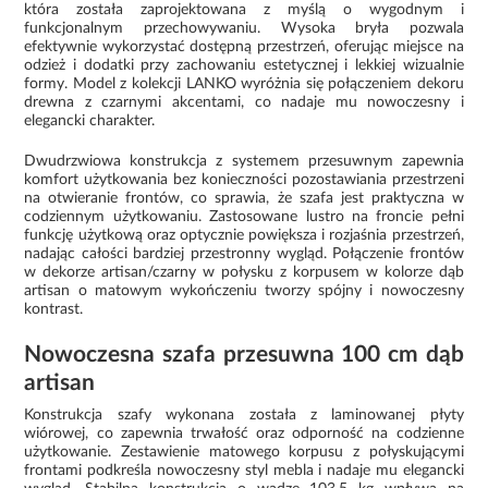
która została zaprojektowana z myślą o wygodnym i
funkcjonalnym przechowywaniu. Wysoka bryła pozwala
efektywnie wykorzystać dostępną przestrzeń, oferując miejsce na
odzież i dodatki przy zachowaniu estetycznej i lekkiej wizualnie
formy. Model z kolekcji LANKO wyróżnia się połączeniem dekoru
drewna z czarnymi akcentami, co nadaje mu nowoczesny i
elegancki charakter.
Dwudrzwiowa konstrukcja z systemem przesuwnym zapewnia
komfort użytkowania bez konieczności pozostawiania przestrzeni
na otwieranie frontów, co sprawia, że szafa jest praktyczna w
codziennym użytkowaniu. Zastosowane lustro na froncie pełni
funkcję użytkową oraz optycznie powiększa i rozjaśnia przestrzeń,
nadając całości bardziej przestronny wygląd. Połączenie frontów
w dekorze artisan/czarny w połysku z korpusem w kolorze dąb
artisan o matowym wykończeniu tworzy spójny i nowoczesny
kontrast.
Nowoczesna szafa przesuwna 100 cm dąb
artisan
Konstrukcja szafy wykonana została z laminowanej płyty
wiórowej, co zapewnia trwałość oraz odporność na codzienne
użytkowanie. Zestawienie matowego korpusu z połyskującymi
frontami podkreśla nowoczesny styl mebla i nadaje mu elegancki