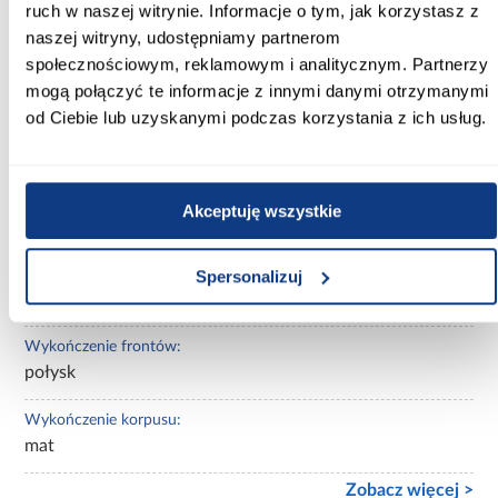
artisan/czarny
ruch w naszej witrynie. Informacje o tym, jak korzystasz z
naszej witryny, udostępniamy partnerom
Kolor korpusu:
społecznościowym, reklamowym i analitycznym. Partnerzy
dąb artisan
mogą połączyć te informacje z innymi danymi otrzymanymi
od Ciebie lub uzyskanymi podczas korzystania z ich usług.
Wybarwienie:
jasne drewnopodobne
Lustro:
Akceptuję wszystkie
z lustrem
Ilość drzwi:
Spersonalizuj
2-drzwiowa
Wykończenie frontów:
połysk
Wykończenie korpusu:
mat
Zobacz więcej >