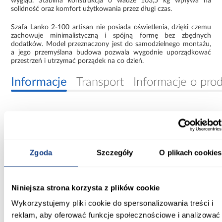
wygląd. Stabilna konstrukcja o wadze 103,5 kg wpływa na
solidność oraz komfort użytkowania przez długi czas.
Szafa Lanko 2-100 artisan nie posiada oświetlenia, dzięki czemu
zachowuje minimalistyczną i spójną formę bez zbędnych
dodatków. Model przeznaczony jest do samodzielnego montażu,
a jego przemyślana budowa pozwala wygodnie uporządkować
przestrzeń i utrzymać porządek na co dzień.
Informacje
Transport
Informacje o pro
Szerokość [cm]:
100.00
Głębokość [cm]:
Zgoda
Szczegóły
O plikach cookies
60.00
Wysokość [cm]:
Niniejsza strona korzysta z plików cookie
235.20
Wykorzystujemy pliki cookie do spersonalizowania treści i
Kolor frontów:
reklam, aby oferować funkcje społecznościowe i analizować