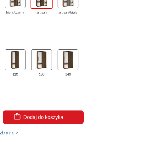
biały/czarny
artisan
artisan/biały
120
130
140
Dodaj do koszyka
zł/m-c >