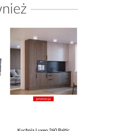
wnież
promocja
promocja
Kuchnia Luxeo 260 Baltic
Kuchnia Aria TA/AR