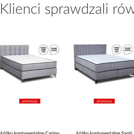
 Klienci sprawdzali ró
promocja
promocja
Łóżko kontynentalne Carino
Łóżko kontynentalne Santi