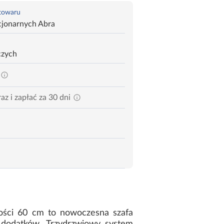
 towaru
cjonarnych Abra
czych
az i zapłać za 30 dni
kości 60 cm to nowoczesna szafa