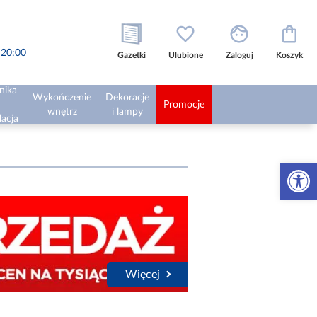
o 20:00
Gazetki
Ulubione
Zaloguj
Koszyk
nika
Wykończenie
Dekoracje
Promocje
wnętrz
i lampy
lacja
Otwórz 
Więcej