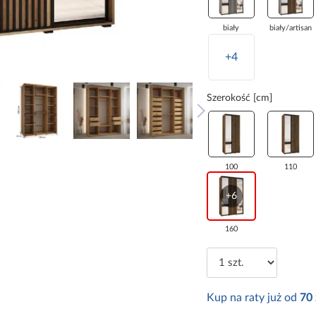
biały
biały/artisan
+4
Szerokość [cm]
100
110
+6
160
Kup na raty już od
70