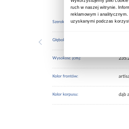
Wykorzystujemy pliki cookie 
ruch w naszej witrynie. Inf
reklamowym i analitycznym. 
uzyskanymi podczas korzysta
160.
Szerokość [cm]:
60.0
Głębokość [cm]:
235.
Wysokość [cm]:
artis
Kolor frontów:
dąb a
Kolor korpusu: