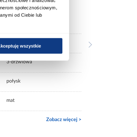
ołecznościowe i analizować
artnerom społecznościowym,
anymi od Ciebie lub
jasne drewnopodobne
z lustrem
kceptuję wszystkie
3-drzwiowa
połysk
mat
Zobacz więcej >