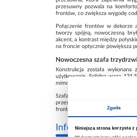
przesuwna, która zapewnia wyg
przesuwny pozwala na komfortow
frontów, co zwiększa wygodę cod
Połączenie frontów w dekorze a
tworzy spójną, nowoczesną bry
akcent, a kontrast między połys
na froncie optycznie powiększa pr
Nowoczesna szafa trzydrzwi
Konstrukcja została wykonana 
użytkowanie. Solidna waga 131,5
mimo dużych wymiarów szafa prez
Szafa Lanko 2-160 artisan dost
przesuwnych oraz nowoczesne w
Zgoda
frontami.
Informacje
Transp
Niniejsza strona korzysta z