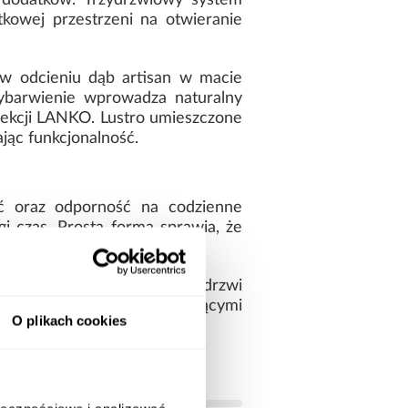
 dodatków. Trzydrzwiowy system
kowej przestrzeni na otwieranie
 w odcieniu dąb artisan w macie
ybarwienie wprowadza naturalny
lekcji LANKO. Lustro umieszczone
ając funkcjonalność.
ść oraz odporność na codzienne
i czas. Prosta forma sprawia, że
jach.
e wnętrze, wygodny system drzwi
rnymi detalami i połyskującymi
O plikach cookies