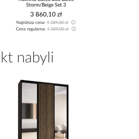
Storm/Beige Set 3
bez blatu
3 860,10 zł
3 437,10 z
Najniższa cena:
4 289,00 zł
Najniższa cena:
3 819,0
Cena regularna:
4 289,00 zł
Cena regularna:
3 819,0
kt nabyli