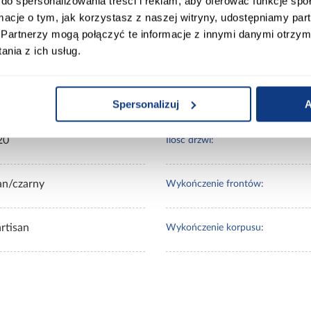
do spersonalizowania treści i reklam, aby oferować funkcje sp
ormacje o tym, jak korzystasz z naszej witryny, udostępniamy p
Partnerzy mogą połączyć te informacje z innymi danymi otrzym
nia z ich usług.
00
Wybarwienie:
0
Lustro:
Spersonalizuj
A
20
Ilość drzwi:
an/czarny
Wykończenie frontów:
rtisan
Wykończenie korpusu: