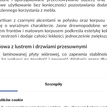
odne i uporządkowane przechowywanie odzieży oraz
e użytkowanie bez konieczności pozostawiania dodat
ziennego korzystania z mebla.
rtisan z czarnymi akcentami w połysku oraz korpusu
łę o wyraźnym charakterze. Jasne drewnopodobne w
kiem frontów i matowym korpusem podkreśla estetykę ko
zestrzeń i dodaje całości lekkości, jednocześnie zwiększ
owa z lustrem i drzwiami przesuwnymi
z laminowanej płyty wiórowej, co zapewnia stabilno
 kg wpływa na trwałość i pewność działania przez dług
entuje się estetycznie i nowocześnie w różnych aranżac
arczana jest do samodzielnego montażu i łączy pojemn
ykończenie w dekorze dąb artisan z eleganckimi cza
Szczegóły
ort
Informacje o produkcie
 plików cookie