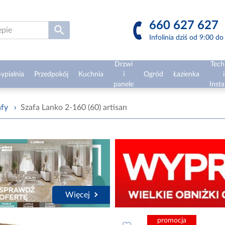
660 627 627
Infolinia dziś od 9:00 d
Drzwi
Tech
ypialnia
Przedpokój
Kuchnia
i
Ogród
Łazienka
i
panele
Insta
afy
›
Szafa Lanko 2-160 (60) artisan
Więcej
promocja