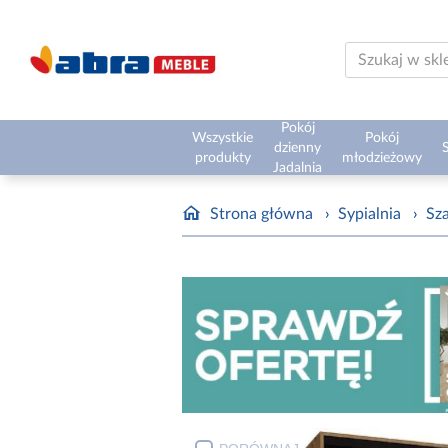
Pokój
Wszystkie
Pokój
dzienny
S
produkty
młodzieżowy
Jadalnia
Strona główna
›
Sypialnia
›
Sz