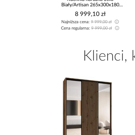
/Monza 375x325x225
Biały/Artisan 265x300x180
Cm
8 999,10 zł
8 999,10 zł
sza cena:
9 999,00 zł
Najniższa cena:
9 999,00 zł
egularna:
9 999,00 zł
Cena regularna:
9 999,00 zł
Klienci,